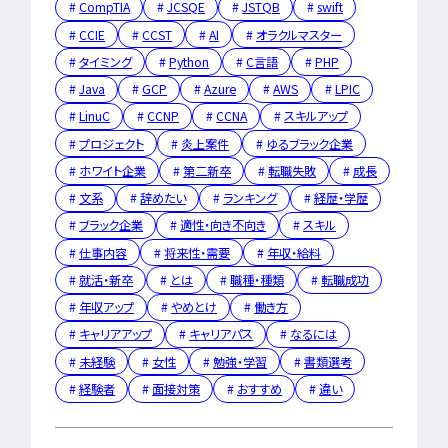
IT企業
CompTIA
JCSQE
JSTQB
swift
キャリアパス
なるには
未経験
女性
プロジェクト管理
CCIE
CCST
AI
オラクルマスター
勉強・学習
書類選考
経験者
その他エンジニア職種
タイミング
Python
C言語
PHP
面接対策
おすすめ
違い
Java
GCP
Azure
AWS
LPIC
エンジニア資格
864
LinuC
CCNP
CCNA
スキルアップ
検索
検索結果：
件
民間開発資格
プロジェクト
炎上案件
ゆるブラック企業
民間インフラ資格
ホワイト企業
第二新卒
転職失敗
成長
情報処理技術者試験（国家）
文系
辞めたい
ランキング
経歴・学歴
ブラック企業
適性・向き不向き
スキル
タグから探す
仕事内容
将来性・需要
年収・給料
CompTIA
JCSQE
就活・新卒
とは
職種・種類
転職成功
JSTQB
swift
年収アップ
やめとけ
働き方
CCST
AI
キャリアアップ
キャリアパス
なるには
オラクルマスター
未経験
女性
勉強・学習
書類選考
タイミング
Python
経験者
面接対策
おすすめ
違い
C言語
PHP
J
GCP
Azure
A