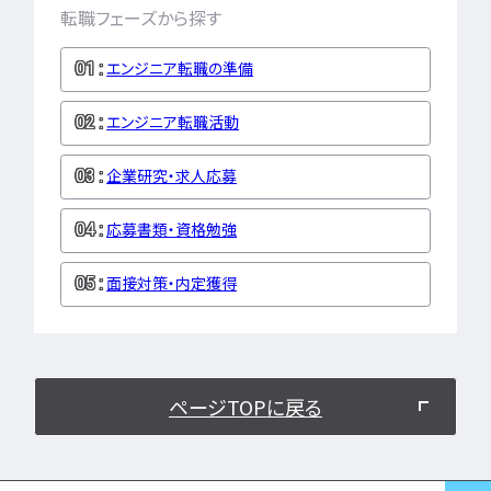
LPIC
LinuC
C
転職フェーズから探す
CCNA
スキルアップ
プロジェクト
炎上案
エンジニア転職の準備
ゆるブラック企業
エンジニア転職活動
ホワイト企業
第二新
転職失敗
成長
企業研究・求人応募
辞めたい
ランキング
経歴・学歴
ブラック
応募書類・資格勉強
適性・向き不向き
ス
仕事内容
将来性・需
面接対策・内定獲得
年収・給料
就活・新
とは
職種・種類
転職成功
年収アップ
やめとけ
働き方
ページTOPに戻る
キャリアアップ
キャリアパス
なるに
未経験
女性