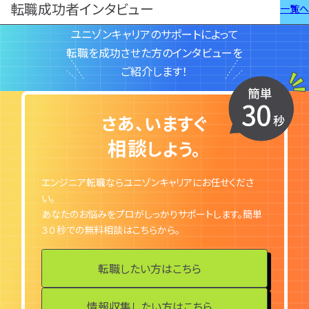
転職成功者インタビュー
一覧へ
勉強・学習
書類選考
ユニゾンキャリアのサポートによって
経験者
面接対策
転職を成功させた方のインタビューを
おすすめ
違い
ご紹介します！
タグ一覧
転職フェーズから探す
さあ、いますぐ
相談
エンジニア転職の
しよう。
備
エンジニア転職ならユニゾンキャリアにお任せくださ
い。
エンジニア転職活
あなたのお悩みをプロがしっかりサポートします。簡単
３０秒での無料相談はこちらから。
企業研究・求人応
転職したい方はこちら
応募書類・資格勉
面接対策・内定獲
情報収集したい方はこちら