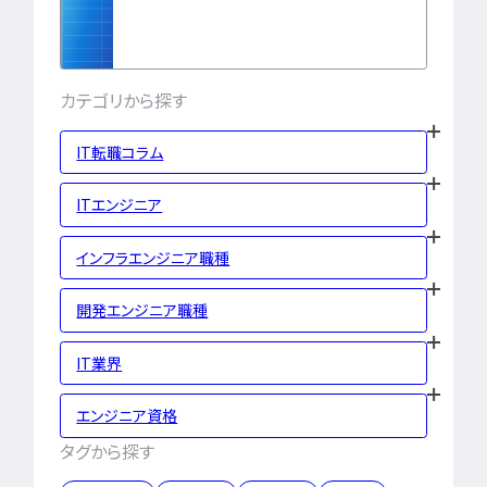
インフラエンジニア職
どんな求人を選べばいい？
フルスタックエンジニア
CompTIA
JCSQE
企業選びで失敗すると？
ネットワークエンジニア
JSTQB
swift
CCIE
CCST
AI
カテゴリから探す
サーバーエンジニア
転職の軸に沿った企業はどう選ぶ？
オラクルマスター
タイミング
Python
データベースエンジニア
応募書類・資格勉強
C言語
PHP
Ruby
Java
GCP
IT転職コラム
セキュリティエンジニア
Azure
AWS
LPIC
LinuC
クラウドエンジニア
ITエンジニア
エンジニアの資格取得は何がいい？
CCNP
CCNA
スキルアップ
開発エンジニア職種
エンジニアの書類作成の注意点は？
プロジェクト
炎上案件
ゆるブラック企業
インフラエンジニア職種
ポートフォリオ・スキルシートは？
Webエンジニア
ホワイト企業
第二新卒
転職失敗
アプリケーションエンジニア
面接対策・内定獲得
成長
文系
辞めたい
ランキング
開発エンジニア職種
フロントエンドエンジニア
経歴・学歴
ブラック企業
適性・向き不向き
QAエンジニア
IT業界
エンジニアの面接対策どうすれば？
スキル
仕事内容
将来性・需要
組み込みエンジニア
エンジニアの面接で落とされる理由は？
年収・給料
就活・新卒
とは
バックエンドエンジニア
エンジニア資格
エンジニアの技術質問どう答える？
職種・種類
転職成功
年収アップ
タグから探す
IT業界
やめとけ
働き方
キャリアアップ