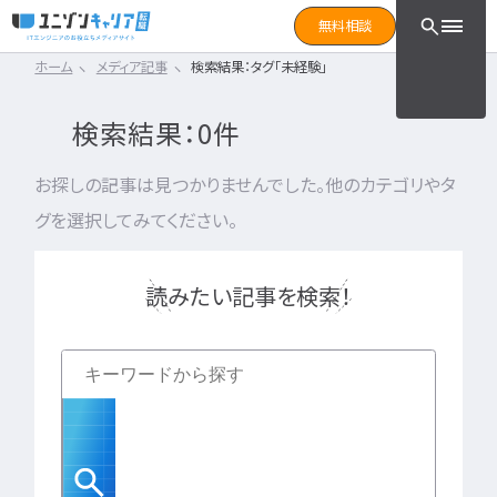
CLICK TO SEARCH !!
まずは読みたい記事をサ
無料相談
と検索！
ホーム
メディア記事
検索結果：タグ「未経験」
CLICK TO SEARCH !!
カテゴリ×タグ
転職フェーズ
キーワード
カテゴリから探す
検索結果：0件
カテゴリ
から探す
IT転職コラム
エンジニア転職の準備
IT転職コラム
お探しの記事は見つかりませんでした。他のカテゴリやタ
IT転職ガイド
転職エージェント
グを選択してみてください。
エンジニアってどういう仕事？
ITエンジニア
IT企業レビュー
エンジニアの働き方はどうなの？
ITスクール
エンジニアはおすすめなの？
インフラエンジニア職種
読みたい記事を検索！
IT用語wiki
エンジニア転職活動
開発エンジニア職種
ITエンジニア
エンジニア
何のエンジニアになればいい？
IT業界
開発エンジニア
エンジニアの勉強は何をすればいい？
インフラエンジニア
エンジニアの転職に必要なものは？
エンジニア資格
システムエンジニア
企業研究・求人応募
タグ
から探す
プログラマー