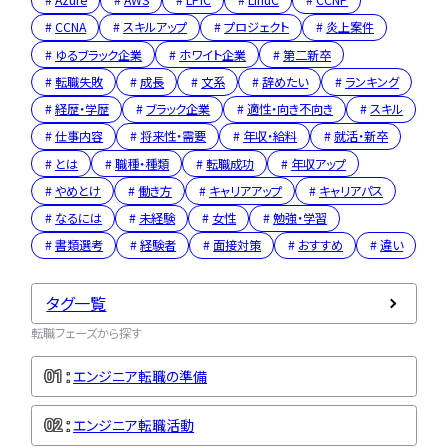
Azure
AWS
LPIC
LinuC
CCNP
CCNA
スキルアップ
プロジェクト
炎上案件
ゆるブラック企業
ホワイト企業
第二新卒
転職失敗
成長
文系
辞めたい
ランキング
経歴・学歴
ブラック企業
適性・向き不向き
スキル
仕事内容
将来性・需要
年収・給料
就活・新卒
とは
職種・種類
転職成功
年収アップ
やめとけ
働き方
キャリアアップ
キャリアパス
なるには
未経験
女性
勉強・学習
書類選考
経験者
面接対策
おすすめ
違い
タグ一覧
転職フェーズから探す
エンジニア転職の準備
エンジニア転職活動