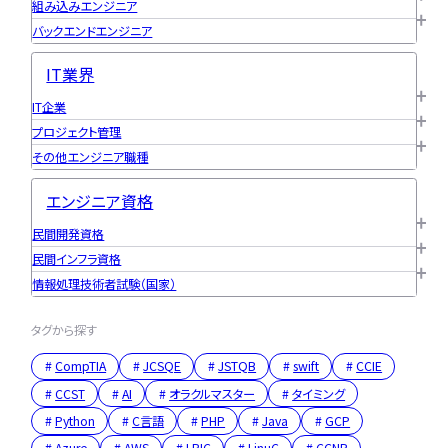
組み込みエンジニア
バックエンドエンジニア
IT業界
IT企業
プロジェクト管理
その他エンジニア職種
エンジニア資格
民間開発資格
民間インフラ資格
情報処理技術者試験（国家）
タグから探す
CompTIA
JCSQE
JSTQB
swift
CCIE
CCST
AI
オラクルマスター
タイミング
Python
C言語
PHP
Java
GCP