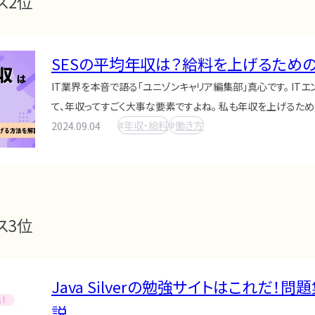
ス2位
ス2位
ス2位
ス2位
SESの平均年収は？給料を上げるため
運用監視オペレーターは楽すぎる？現
【例文4選】面接でなぜエンジニアにな
【資格17選】ITエンジニアにおすすめの
のかきついのか解説
聞かれた時の回答やNG例を解説
向けに徹底解説！
IT業界を本音で語る「ユニゾンキャリア編集部」真心です。 IT
て、年収ってすごく大事な要素ですよね。 私も年収を上げるため
IT業界を本音で語る「ユニゾンキャリア編集部」の真心です。 
IT業界を本音で語る「ユニゾンキャリアの編集部」の真心です。
IT業界を本音で語る「ユニゾンキャリア編集部」の真心です。 
年収・給料
働き方
ていたので、SESエンジニアの年収についてとても気になっていま
2024.09.04
事が楽」といわれることが多いことから、リアルな仕事内容や働
くない。かといって、自分を良く見せようとしすぎても、どこか不
いは仕事をしていると「なんだか資格を取った方が拍が付くんじ
アの年収をイ…
おすすめ
未経験
勉強・学習
面接対策
筆者は運用監視オペレーターとして働いていましたが、確かに
2025.07.18
際、エンジニアになりたい理由なんてもの将来性がありそうと
2024.09.04
たくなりますよね？ 恥ずかしながら、私も資格をたくさん取りま
2024.10.30
的にも精神的にもきつく感じる瞬間…
「なかなか面接官を唸らせる回答…
あります。 それはお前…
ス3位
ス3位
ス3位
ス3位
Java Silverの勉強サイトはこれだ！
説
IT派遣エンジニアはやめとけ？きつい理
【未経験向け】ITエンジニアの志望動機
SESは「やめとけ」といわれる理由を客