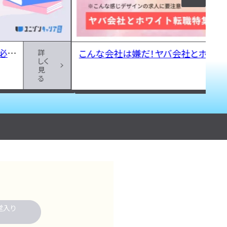
編集
こんな会社は嫌だ！ヤバ会社とホワイト転職特集
詳
しく
見
る
堂入り