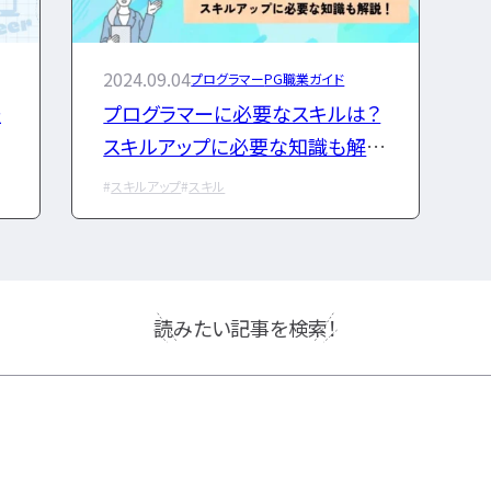
開発エン
IT業界
ジニア
IT企業
2024.09.04
アの書類作成の注意点は？
プログラマー
PG職業ガイド
プロジェクト管
職種
法
プログラマーに必要なスキルは？
その他エンジニ
Webエンジニア
スキルアップに必要な知識も解
職種
アプリケーション
説！
エンジニア
スキルアップ
スキル
アの面接で落とされる理由は？
フロントエンドエ
）
ンジニア
試験
QAエンジニア
ト試験
組み込みエンジニ
ア
読みたい記事を検索！
ト試験
バックエンドエン
ント試験
ジニア
タグから探す
試験
CompTIA
JCSQE
験