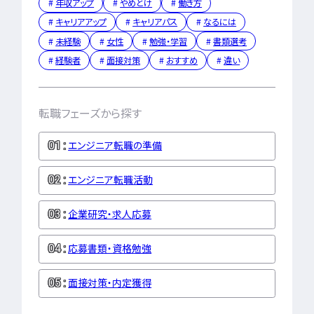
年収アップ
やめとけ
働き方
キャリアアップ
キャリアパス
なるには
特集一覧
未経験
女性
勉強・学習
書類選考
経験者
面接対策
おすすめ
違い
転職フェーズから探す
エンジニア転職の準備
エンジニア転職活動
企業研究・求人応募
応募書類・資格勉強
面接対策・内定獲得