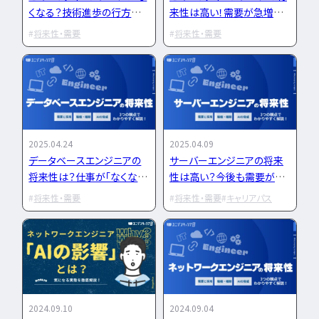
くなる？技術進歩の行方は
来性は高い！需要が急増の
インフラエンジニア職
いかに
ワケ
どんな求人を選べばいい？
将来性・需要
将来性・需要
フルスタックエンジニア
CompTIA
JCSQE
企業選びで失敗すると？
ネットワークエンジニア
JSTQB
swift
CCIE
CCST
AI
サーバーエンジニア
転職の軸に沿った企業はどう選ぶ？
オラクルマスター
タイミング
Python
データベースエンジニア
応募書類・資格勉強
C言語
PHP
Ruby
Java
GCP
セキュリティエンジニア
Azure
AWS
LPIC
LinuC
クラウドエンジニア
エンジニアの資格取得は何がいい？
CCNP
CCNA
スキルアップ
2025.04.24
2025.04.09
開発エンジニア職種
エンジニアの書類作成の注意点は？
データベースエンジニアの
サーバーエンジニアの将来
プロジェクト
炎上案件
ゆるブラック企業
将来性は？仕事が「なくな
性は高い？今後も需要が高
ポートフォリオ・スキルシートは？
Webエンジニア
ホワイト企業
第二新卒
転職失敗
る」ことはあるか？
まる理由を解説
アプリケーションエンジニア
将来性・需要
将来性・需要
キャリアパス
面接対策・内定獲得
成長
文系
辞めたい
ランキング
フロントエンドエンジニア
経歴・学歴
ブラック企業
適性・向き不向き
QAエンジニア
エンジニアの面接対策どうすれば？
スキル
仕事内容
将来性・需要
組み込みエンジニア
エンジニアの面接で落とされる理由は？
年収・給料
就活・新卒
とは
バックエンドエンジニア
エンジニアの技術質問どう答える？
職種・種類
転職成功
年収アップ
IT業界
やめとけ
働き方
キャリアアップ
2024.09.10
2024.09.04