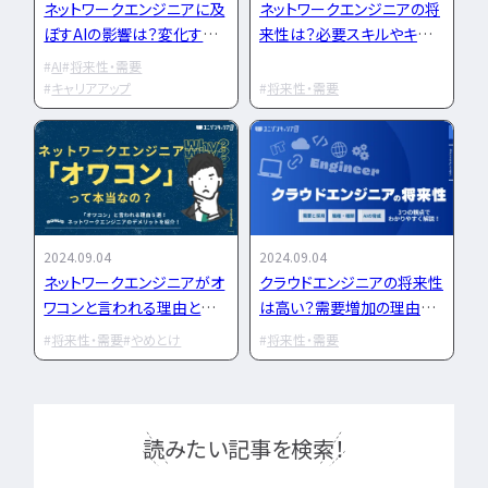
IT企業
ネットワークエンジニアに及
ネットワークエンジニアの将
キャリアパス
なるには
未経験
女性
プロジェクト管理
ぼすAIの影響は？変化する
来性は？必要スキルやキャリ
勉強・学習
書類選考
経験者
仕事と転職戦略を解説
アパスを解説
その他エンジニア職種
AI
将来性・需要
面接対策
おすすめ
違い
キャリアアップ
将来性・需要
エンジニア資格
864
検索
検索結果：
件
民間開発資格
民間インフラ資格
情報処理技術者試験（国家）
タグから探す
2024.09.04
2024.09.04
ネットワークエンジニアがオ
クラウドエンジニアの将来性
CompTIA
JCSQE
ワコンと言われる理由とは？
は高い？需要増加の理由や
JSTQB
swift
将来性も解説
年収相場などの魅力を徹底
将来性・需要
やめとけ
将来性・需要
CCST
AI
解説
オラクルマスター
タイミング
Python
C言語
PHP
J
読みたい記事を検索！
GCP
Azure
A