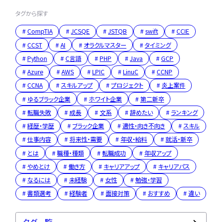
タグから探す
CompTIA
JCSQE
JSTQB
swift
CCIE
CCST
AI
オラクルマスター
タイミング
Python
C言語
PHP
Java
GCP
Azure
AWS
LPIC
LinuC
CCNP
CCNA
スキルアップ
プロジェクト
炎上案件
ゆるブラック企業
ホワイト企業
第二新卒
転職失敗
成長
文系
辞めたい
ランキング
経歴・学歴
ブラック企業
適性・向き不向き
スキル
仕事内容
将来性・需要
年収・給料
就活・新卒
とは
職種・種類
転職成功
年収アップ
やめとけ
働き方
キャリアアップ
キャリアパス
なるには
未経験
女性
勉強・学習
書類選考
経験者
面接対策
おすすめ
違い