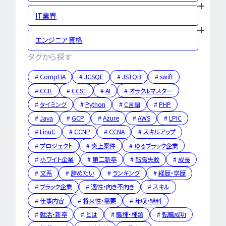
勉強・学習
書類選考
IT業界
経験者
面接対策
おすすめ
違い
エンジニア資格
タグから探す
タグ一覧
CompTIA
JCSQE
JSTQB
swift
転職フェーズから探す
CCIE
CCST
AI
オラクルマスター
エンジニア転職の
タイミング
Python
C言語
PHP
Java
GCP
Azure
AWS
LPIC
備
LinuC
CCNP
CCNA
スキルアップ
エンジニア転職活
プロジェクト
炎上案件
ゆるブラック企業
ホワイト企業
第二新卒
転職失敗
成長
企業研究・求人応
文系
辞めたい
ランキング
経歴・学歴
ブラック企業
適性・向き不向き
スキル
応募書類・資格勉
仕事内容
将来性・需要
年収・給料
就活・新卒
とは
職種・種類
転職成功
面接対策・内定獲