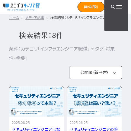
CLICK TO SEARCH !!
まずは読みたい記事をサ
無料相談
と検索！
ホーム
メディア記事
検索結果：カテゴリ「インフラエンジニア職種」 + タグ「
CLICK TO SEARCH !!
カテゴリ×タグ
転職フェーズ
キーワード
カテゴリから探す
検索結果：8件
カテゴリ
から探す
IT転職コラム
エンジニア転職の準備
IT転職コラム
条件：カテゴリ「インフラエンジニア職種」 + タグ「将来
IT転職ガイド
転職エージェント
性・需要」
エンジニアってどういう仕事？
ITエンジニア
IT企業レビュー
エンジニアの働き方はどうなの？
ITスクール
公開順（新→古）
エンジニアはおすすめなの？
インフラエンジニア職種
IT用語wiki
公開順（古→
エンジニア転職活動
新）
開発エンジニア職種
ITエンジニア
エンジニア
何のエンジニアになればいい？
人気順
IT業界
開発エンジニア
エンジニアの勉強は何をすればいい？
インフラエンジニア
エンジニアの転職に必要なものは？
エンジニア資格
2025.06.25
2025.06.25
システムエンジニア
企業研究・求人応募
セキュリティエンジニアはな
セキュリティエンジニアの将
タグ
から探す
プログラマー