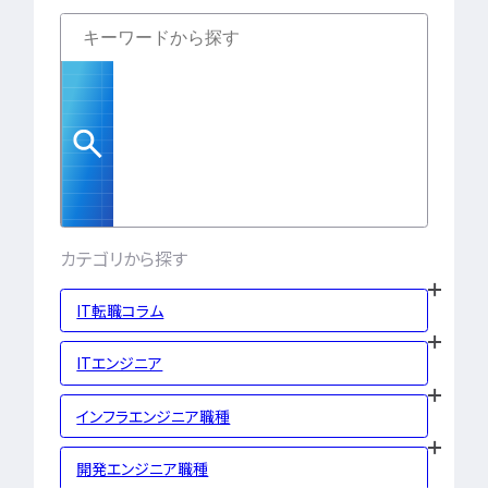
LPIC
LinuC
C
CCNA
スキルアップ
プロジェクト
炎上案
ゆるブラック企業
ホワイト企業
第二新
転職失敗
成長
辞めたい
ランキング
経歴・学歴
ブラック
適性・向き不向き
ス
カテゴリから探す
仕事内容
将来性・需
年収・給料
就活・新
IT転職コラム
とは
職種・種類
ITエンジニア
転職成功
年収アップ
やめとけ
働き方
インフラエンジニア職種
キャリアアップ
キャリアパス
なるに
開発エンジニア職種
未経験
女性