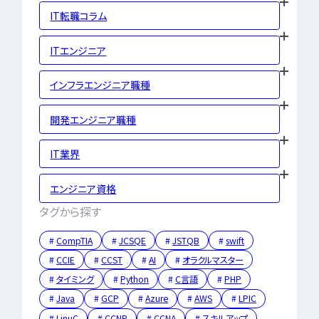
LPIC
LinuC
C
IT転職コラム
CCNA
スキルアップ
プロジェクト
炎上案
ITエンジニア
ゆるブラック企業
ホワイト企業
第二新
インフラエンジニア職種
転職失敗
成長
開発エンジニア職種
辞めたい
ランキング
経歴・学歴
ブラック
IT業界
適性・向き不向き
ス
仕事内容
将来性・需
エンジニア資格
年収・給料
就活・新
タグから探す
とは
職種・種類
転職成功
年収アップ
CompTIA
JCSQE
JSTQB
swift
やめとけ
働き方
CCIE
CCST
AI
オラクルマスター
キャリアアップ
タイミング
Python
C言語
PHP
キャリアパス
なるに
Java
GCP
Azure
AWS
LPIC
未経験
女性
LinuC
CCNP
CCNA
スキルアップ