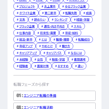
勉強・学習
書類選考
プロジェクト
炎上案件
ゆるブラック企業
経験者
面接対策
ホワイト企業
第二新卒
転職失敗
成長
おすすめ
違い
文系
辞めたい
ランキング
経歴・学歴
ブラック企業
適性・向き不向き
スキル
タグ一覧
仕事内容
将来性・需要
年収・給料
就活・新卒
とは
職種・種類
転職成功
転職フェーズから探す
年収アップ
やめとけ
働き方
エンジニア転職の
キャリアアップ
キャリアパス
なるには
備
未経験
女性
勉強・学習
書類選考
経験者
面接対策
おすすめ
違い
エンジニア転職活
企業研究・求人応
転職フェーズから探す
応募書類・資格勉
エンジニア転職の準備
面接対策・内定獲
エンジニア転職活動