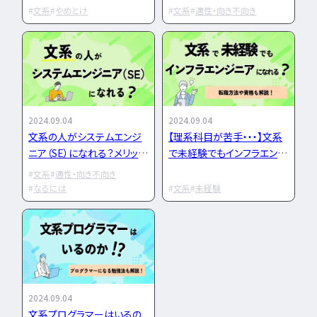
ついて解説
文理の優位性
文系
やめとけ
文系
適性・向き不向き
インフラエンジニア職
どんな求人を選べばいい？
フルスタックエンジニア
CompTIA
JCSQE
企業選びで失敗すると？
ネットワークエンジニア
JSTQB
swift
CCIE
CCST
AI
サーバーエンジニア
転職の軸に沿った企業はどう選ぶ？
オラクルマスター
タイミング
Python
データベースエンジニア
応募書類・資格勉強
C言語
PHP
Ruby
Java
GCP
セキュリティエンジニア
Azure
AWS
LPIC
LinuC
2024.09.04
2024.09.04
クラウドエンジニア
エンジニアの資格取得は何がいい？
文系の人がシステムエンジ
【理系科目が苦手・・・】文系
CCNP
CCNA
スキルアップ
開発エンジニア職種
ニア（SE）になれる？メリット
で未経験でもインフラエンジ
エンジニアの書類作成の注意点は？
プロジェクト
炎上案件
ゆるブラック企業
を解説
ニアになれる？転職方法や
文系
適性・向き不向き
ポートフォリオ・スキルシートは？
Webエンジニア
ホワイト企業
第二新卒
転職失敗
有利な資格を解説
なるには
文系
未経験
アプリケーションエンジニア
面接対策・内定獲得
成長
文系
辞めたい
ランキング
フロントエンドエンジニア
経歴・学歴
ブラック企業
適性・向き不向き
QAエンジニア
エンジニアの面接対策どうすれば？
スキル
仕事内容
将来性・需要
組み込みエンジニア
エンジニアの面接で落とされる理由は？
年収・給料
就活・新卒
とは
バックエンドエンジニア
エンジニアの技術質問どう答える？
職種・種類
転職成功
年収アップ
IT業界
2024.09.04
やめとけ
働き方
キャリアアップ
文系プログラマーはいるの