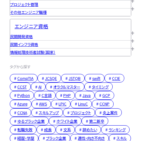
プロジェクト管理
その他エンジニア職種
エンジニア資格
民間開発資格
民間インフラ資格
情報処理技術者試験（国家）
タグから探す
CompTIA
JCSQE
JSTQB
swift
CCIE
CCST
AI
オラクルマスター
タイミング
Python
C言語
PHP
Java
GCP
Azure
AWS
LPIC
LinuC
CCNP
CCNA
スキルアップ
プロジェクト
炎上案件
ゆるブラック企業
ホワイト企業
第二新卒
転職失敗
成長
文系
辞めたい
ランキング
経歴・学歴
ブラック企業
適性・向き不向き
スキル