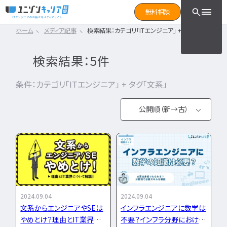
CLICK TO SEARCH !!
まずは読みたい記事をサ
無料相談
と検索！
ホーム
メディア記事
検索結果：カテゴリ「ITエンジニア」 + タグ「文系」
CLICK TO SEARCH !!
カテゴリ×タグ
転職フェーズ
キーワード
カテゴリから探す
検索結果：5件
カテゴリ
から探す
IT転職コラム
エンジニア転職の準備
IT転職コラム
条件：カテゴリ「ITエンジニア」 + タグ「文系」
IT転職ガイド
転職エージェント
エンジニアってどういう仕事？
ITエンジニア
公開順（新→古）
IT企業レビュー
エンジニアの働き方はどうなの？
ITスクール
公開順（古→
エンジニアはおすすめなの？
インフラエンジニア職種
IT用語wiki
新）
エンジニア転職活動
開発エンジニア職種
ITエンジニア
人気順
エンジニア
何のエンジニアになればいい？
IT業界
開発エンジニア
エンジニアの勉強は何をすればいい？
2024.09.04
2024.09.04
インフラエンジニア
エンジニアの転職に必要なものは？
エンジニア資格
文系からエンジニアやSEは
インフラエンジニアに数学は
システムエンジニア
やめとけ？理由とIT業界に
不要？インフラ分野における
企業研究・求人応募
タグ
から探す
プログラマー