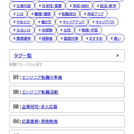
仕事内容
将来性・需要
年収・給料
就活・新卒
とは
職種・種類
転職成功
年収アップ
やめとけ
働き方
キャリアアップ
キャリアパス
なるには
未経験
女性
勉強・学習
書類選考
経験者
面接対策
おすすめ
違い
タグ一覧
転職フェーズから探す
エンジニア転職の準備
エンジニア転職活動
企業研究・求人応募
応募書類・資格勉強