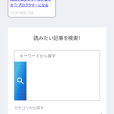
IT企業
キャリアパス
なるには
未経験
女性
か？！プログラマーになる勉
プロジェクト管理
勉強・学習
書類選考
経験者
強法も解説！
文系
勉強・学習
その他エンジニア職種
面接対策
おすすめ
違い
エンジニア資格
864
検索
検索結果：
件
民間開発資格
読みたい記事を検索！
民間インフラ資格
情報処理技術者試験（国家）
タグから探す
CompTIA
JCSQE
JSTQB
swift
CCST
AI
オラクルマスター
タイミング
Python
C言語
PHP
J
カテゴリから探す
GCP
Azure
A