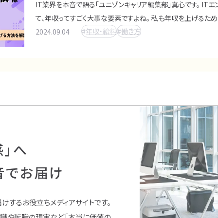
の見極め方！
のか解説
向けに徹底解説！
IT業界を本音で語る「ユニゾンキャリア編集部」真心です。 IT
て、年収ってすごく大事な要素ですよね。 私も年収を上げるため
IT業界を本音で語る「ユニゾンキャリア編集部」の真心です。 
IT業界を本音で語る「ユニゾンキャリアの編集部」の真心です。
IT業界を本音で語る「ユニゾンキャリア編集部」の真心です。 
年収・給料
働き方
ていたので、SESエンジニアの年収についてとても気になっていま
2024.09.04
を検討していて、ネット上の「やめとけ」という声に不安を感じてい
めて1年が経ってスキルが身に付いたにも関わらず、年収が上
いは仕事をしていると「なんだか資格を取った方が拍が付くんじ
アの年収をイ…
やめとけ
年収・給料
勉強・学習
年収アップ
経験者
けで単調な仕事では」「夜勤や障害対応がつらいのでは」という
2026.07.07
か？ 少なくてもエンジニア1年目の年収相場と同程度はほしいで
2025.06.30
たくなりますよね？ 恥ずかしながら、私も資格をたくさん取りま
2024.10.30
せているのかもしれません。…
の経験が浅くても、あな…
あります。 それはお前…
感」へ
音
でお届け
届けするお役立ちメディアサイトです。
知識や転職の現実など「本当に価値の