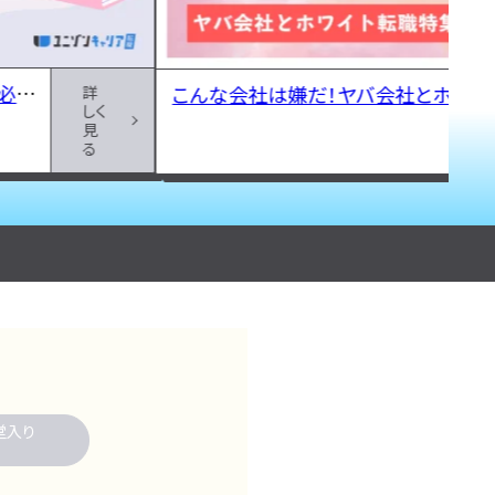
編集
こんな会社は嫌だ！ヤバ会社とホワイト転職特集
詳
しく
見
る
堂入り