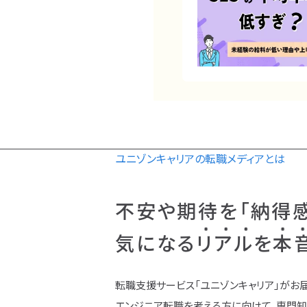
ユニゾンキャリアの転職メディアとは
不安や期待を「納得
気になる
リアル
を
本
転職支援サービス「ユニゾンキャリア」がお
エンジニア転職を考える方に向けて、専門