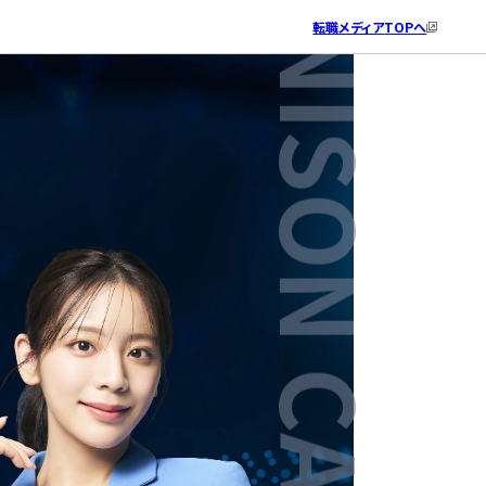
転職メディア
TOPへ
ITエンジニアとしての就業経験はありますか？
希望勤務地を教えてください。
IT系の資格について教えてください。
あなたのお名前と生年月日を教えてください。
最後に、ご連絡先を教えてください。
個人情報の取り扱い
・
利用規約
をご確認の上、同意後に、「相談の
※個人情報は承諾なく第三者に提供・公開されません
※個人情報は承諾なく第三者に提供・公開されません
込」を押してください。
携帯番号へSMS配信を行う可能性がございます。
IT系の資格はお持ちですか？
ある
東京（神奈川・埼玉・千葉）
氏名
電話番号
はい
ない
大阪（兵庫・京都・奈良）
ふりがな
メールアドレス
いいえ
愛知（岐阜・三重）
【はいの方へ】お持ちの資格をご記入ください。
生年月日