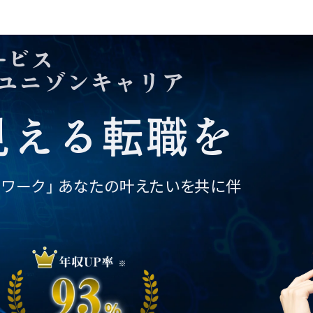
個人情報の取り扱い
©2025 株式会社ユニゾン・テクノロ
ービス
ジー.
転職相談フォーム
ユニゾンキャリア
01
02
03
04
05
06
07
見える転職を
トワーク」
あなたの叶えたいを共に伴
。