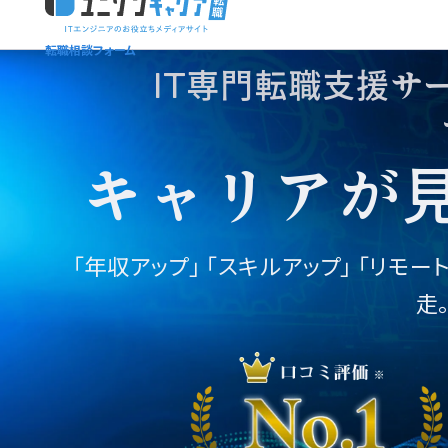
転職相談フォーム
ユニゾンキャリア「IT転職メディア編集部」
ニュースページ
利用規約
IT専門転職支援サ
個人情報保護方針
キャリアが
「年収アップ」
「スキルアップ」 「リモー
走