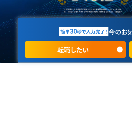
30
今のお気
簡単
秒で入力完了！
転職したい