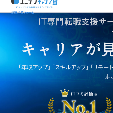
転職相談フォーム
ユニゾンキャリア「IT転職メディア編集部」
ニュースページ
利用規約
IT専門転職支援サ
個人情報保護方針
キャリアが
「年収アップ」
「スキルアップ」 「リモー
走