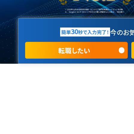
30
今のお気
簡単
秒で入力完了！
転職したい