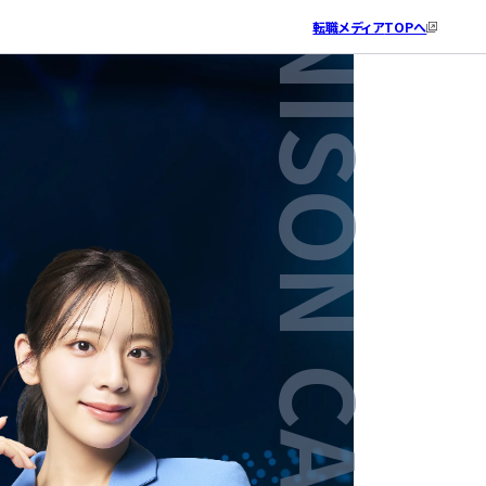
転職メディア
TOPへ
ITエンジニアとしての就業経験はありますか？
希望勤務地を教えてください。
IT系の資格について教えてください。
あなたのお名前と生年月日を教えてください。
最後に、ご連絡先を教えてください。
個人情報の取り扱い
・
利用規約
をご確認の上、同意後に、「相談の
※個人情報は承諾なく第三者に提供・公開されません
※個人情報は承諾なく第三者に提供・公開されません
込」を押してください。
携帯番号へSMS配信を行う可能性がございます。
IT系の資格はお持ちですか？
ある
東京（神奈川・埼玉・千葉）
氏名
電話番号
はい
ない
大阪（兵庫・京都・奈良）
ふりがな
メールアドレス
いいえ
愛知（岐阜・三重）
【はいの方へ】お持ちの資格をご記入ください。
生年月日