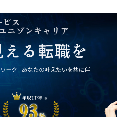
個人情報の取り扱い
©2025 株式会社ユニゾン・テクノロ
ービス
ジー.
転職相談フォーム
ユニゾンキャリア
01
02
03
04
05
06
07
見える転職を
トワーク」
あなたの叶えたいを共に伴
。