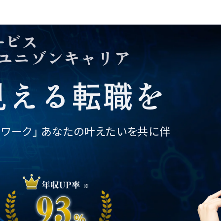
個人情報の取り扱い
©2025 株式会社ユニゾン・テクノロ
ービス
ジー.
転職相談フォーム
ユニゾンキャリア
01
02
03
04
05
06
07
見える転職を
トワーク」
あなたの叶えたいを共に伴
。