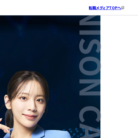
転職メディア
TOPへ
ITエンジニアとしての就業経験はありますか？
希望勤務地を教えてください。
IT系の資格について教えてください。
あなたのお名前と生年月日を教えてください。
最後に、ご連絡先を教えてください。
個人情報の取り扱い
・
利用規約
をご確認の上、同意後に、「相談の
※個人情報は承諾なく第三者に提供・公開されません
※個人情報は承諾なく第三者に提供・公開されません
込」を押してください。
携帯番号へSMS配信を行う可能性がございます。
IT系の資格はお持ちですか？
ある
東京（神奈川・埼玉・千葉）
氏名
電話番号
はい
ない
大阪（兵庫・京都・奈良）
ふりがな
メールアドレス
いいえ
愛知（岐阜・三重）
【はいの方へ】お持ちの資格をご記入ください。
生年月日