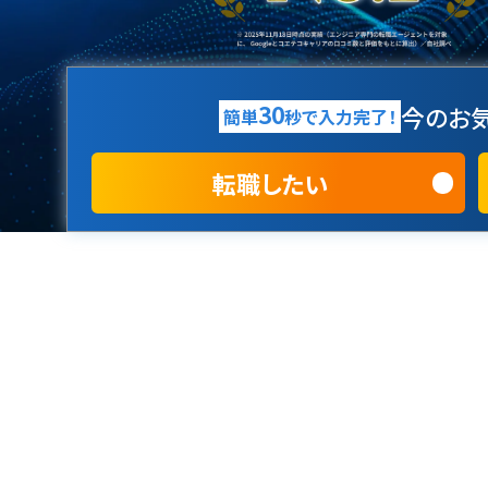
30
今のお気
簡単
秒で入力完了！
転職したい