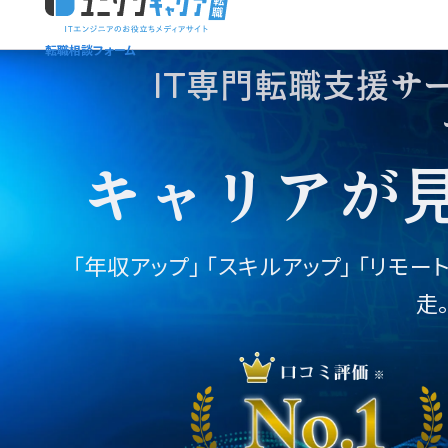
転職相談フォーム
ユニゾンキャリア「IT転職メディア編集部」
ニュースページ
利用規約
IT専門転職支援サ
個人情報保護方針
キャリアが
「年収アップ」
「スキルアップ」 「リモー
走