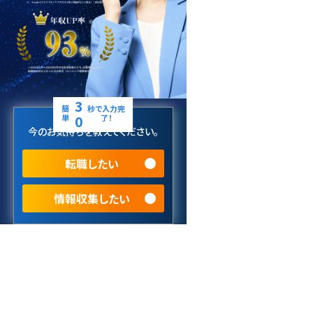
3
簡
秒で入力完
単
0
了！
今のお気持ちを教えてください。
転職したい
情報収集したい