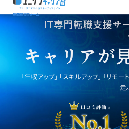
転職相談フォーム
ユニゾンキャリア「IT転職メディア編集部」
ニュースページ
利用規約
IT専門転職支援サ
個人情報保護方針
キャリアが
「年収アップ」
「スキルアップ」 「リモー
走