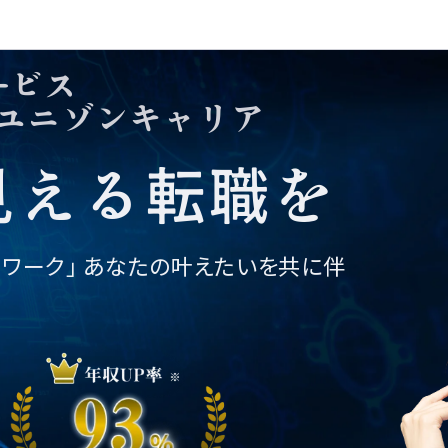
個人情報の取り扱い
©2025 株式会社ユニゾン・テクノロ
ービス
ジー.
転職相談フォーム
ユニゾンキャリア
01
02
03
04
05
06
07
見える転職を
トワーク」
あなたの叶えたいを共に伴
。