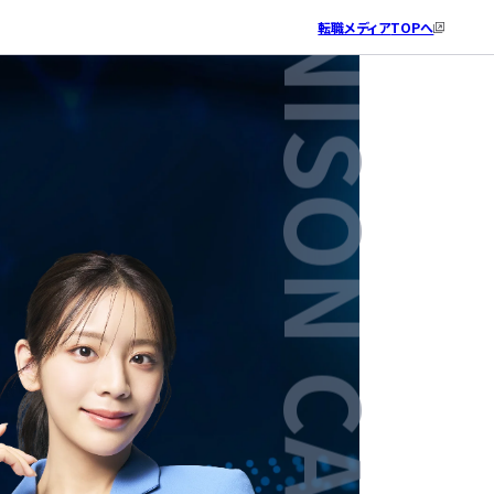
転職メディア
TOPへ
ITエンジニアとしての就業経験はありますか？
希望勤務地を教えてください。
IT系の資格について教えてください。
あなたのお名前と生年月日を教えてください。
最後に、ご連絡先を教えてください。
個人情報の取り扱い
・
利用規約
をご確認の上、同意後に、「相談の
※個人情報は承諾なく第三者に提供・公開されません
※個人情報は承諾なく第三者に提供・公開されません
込」を押してください。
携帯番号へSMS配信を行う可能性がございます。
IT系の資格はお持ちですか？
ある
東京（神奈川・埼玉・千葉）
氏名
電話番号
はい
ない
大阪（兵庫・京都・奈良）
ふりがな
メールアドレス
いいえ
愛知（岐阜・三重）
【はいの方へ】お持ちの資格をご記入ください。
生年月日