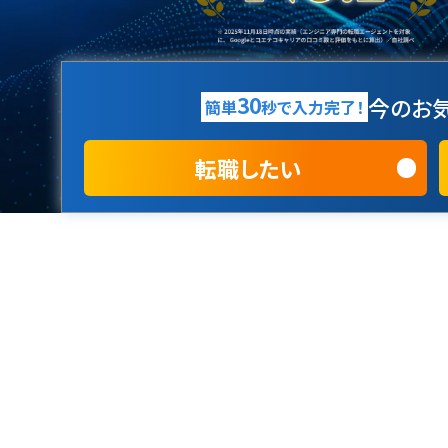
30
今のお気
簡単
秒で入力完了！
転職したい