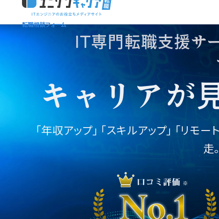
転職相談フォーム
ユニゾンキャリア「IT転職メディア編集部」
ニュースページ
利用規約
IT専門転職支援サ
個人情報保護方針
キャリアが
「年収アップ」
「スキルアップ」 「リモー
走