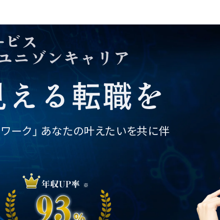
個人情報の取り扱い
©2025 株式会社ユニゾン・テクノロ
ービス
ジー.
転職相談フォーム
ユニゾンキャリア
01
02
03
04
05
06
07
見える転職を
トワーク」
あなたの叶えたいを共に伴
。