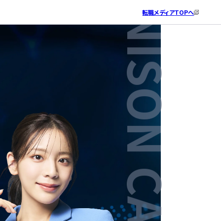
転職メディア
TOPへ
ITエンジニアとしての就業経験はありますか？
希望勤務地を教えてください。
IT系の資格について教えてください。
あなたのお名前と生年月日を教えてください。
最後に、ご連絡先を教えてください。
個人情報の取り扱い
・
利用規約
をご確認の上、同意後に、「相談の
※個人情報は承諾なく第三者に提供・公開されません
※個人情報は承諾なく第三者に提供・公開されません
込」を押してください。
携帯番号へSMS配信を行う可能性がございます。
IT系の資格はお持ちですか？
ある
東京（神奈川・埼玉・千葉）
氏名
電話番号
はい
ない
大阪（兵庫・京都・奈良）
ふりがな
メールアドレス
いいえ
愛知（岐阜・三重）
【はいの方へ】お持ちの資格をご記入ください。
生年月日