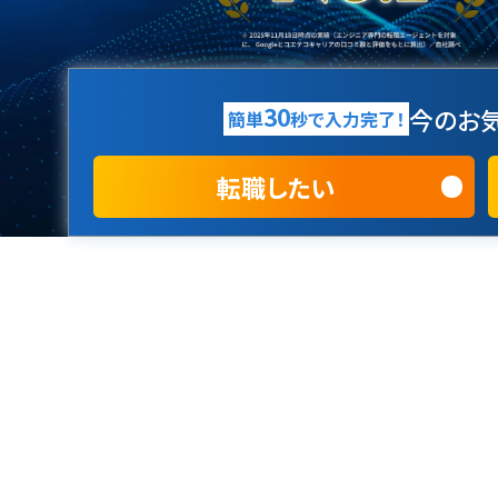
30
今のお気
簡単
秒で入力完了！
転職したい