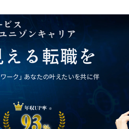
個人情報の取り扱い
©2025 株式会社ユニゾン・テクノロ
ービス
ジー.
転職相談フォーム
ユニゾンキャリア
01
02
03
04
05
06
07
見える転職を
トワーク」
あなたの叶えたいを共に伴
。