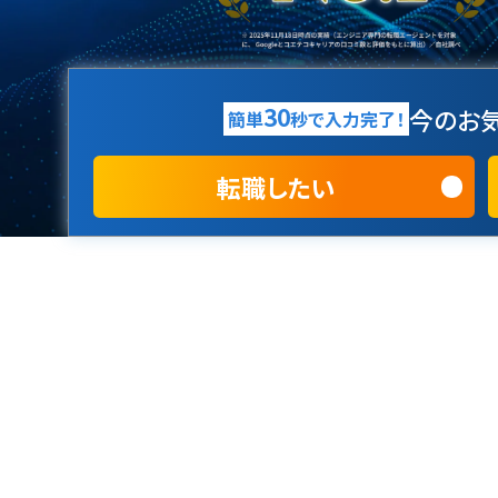
30
今のお気
簡単
秒で入力完了！
転職したい