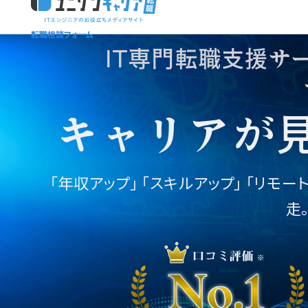
転職相談フォーム
ユニゾンキャリア「IT転職メディア編集部」
ニュースページ
利用規約
IT専門転職支援サ
個人情報保護方針
キャリアが
「年収アップ」
「スキルアップ」 「リモー
走