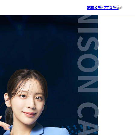
転職メディア
TOPへ
ITエンジニアとしての就業経験はありますか？
希望勤務地を教えてください。
IT系の資格について教えてください。
あなたのお名前と生年月日を教えてください。
最後に、ご連絡先を教えてください。
個人情報の取り扱い
・
利用規約
をご確認の上、同意後に、「相談の
※個人情報は承諾なく第三者に提供・公開されません
※個人情報は承諾なく第三者に提供・公開されません
込」を押してください。
携帯番号へSMS配信を行う可能性がございます。
IT系の資格はお持ちですか？
ある
東京（神奈川・埼玉・千葉）
氏名
電話番号
はい
ない
大阪（兵庫・京都・奈良）
ふりがな
メールアドレス
いいえ
愛知（岐阜・三重）
【はいの方へ】お持ちの資格をご記入ください。
生年月日