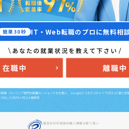
IT・Web転職のプロに無料相
簡単30秒
日時点の実績（エンジニア専門の転職エージェントを対象に、
Googleとコエテコキャリアの口コミ数と
間に入社した方の3ヶ月以上継続率
運営会社
利用規約
個人情報の取り扱い