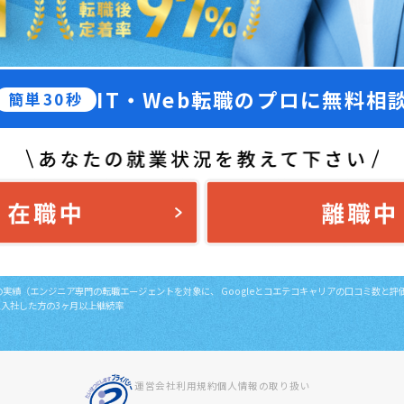
IT・Web転職のプロに無料相
簡単30秒
日時点の実績（エンジニア専門の転職エージェントを対象に、
Googleとコエテコキャリアの口コミ数と
間に入社した方の3ヶ月以上継続率
運営会社
利用規約
個人情報の取り扱い