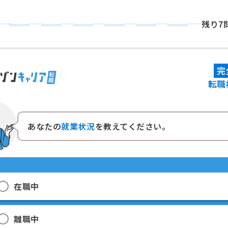
残り7
完
転職
あなたの
就業状況
を教えてください。
在職中
離職中