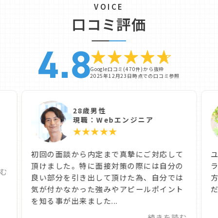
VOICE
口コミ評価
Google口コミ(470件)から抜粋
2025年12月23日時点での口コミ参照
28歳男性
現職：Webエンジニア
★★★★★
た
初回の面談から内定まで真摯にご対応して
頂けました。特に面接対策の際には自分の
む
良い部分を引き出して頂けた為、自分では
気が付かなかった強みやアピールポイント
だ
を知る事が出来ました...
続きを読む