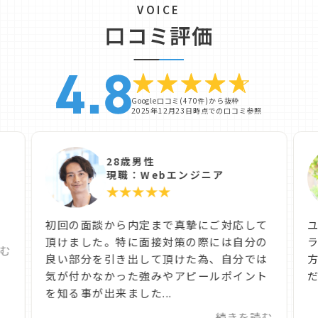
VOICE
口コミ評価
Google口コミ(470件)から抜粋
2025年12月23日時点での口コミ参照
28歳男性
現職：Webエンジニア
★★★★★
た
初回の面談から内定まで真摯にご対応して
頂けました。特に面接対策の際には自分の
む
良い部分を引き出して頂けた為、自分では
気が付かなかった強みやアピールポイント
だ
を知る事が出来ました...
続きを読む