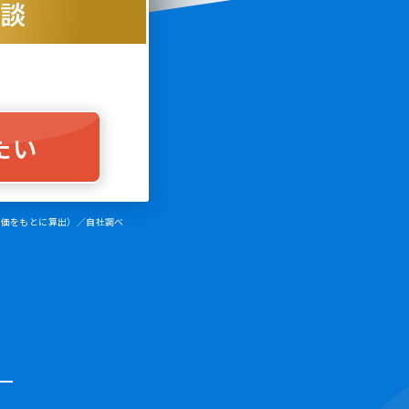
相談
たい
と評価をもとに算出）／自社調べ
）
！