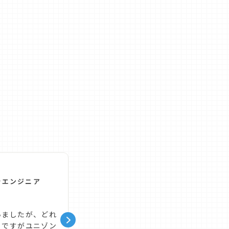
29歳男性
現職：ITエンジニア
ラエンジニア
★★★★★
ただ淡々と企業を紹介してくれるだけで
いましたが、どれ
く今後のキャリアに関する為になる情報
。ですがユニゾン
教えてくださったり、これから必要にな