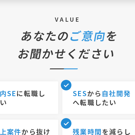
VALUE
あなたの
ご意向
を
お聞かせください
内SE
に転職し
SES
から
自社開発
い
へ転職したい
上案件
から抜け
残業時間
を減らし