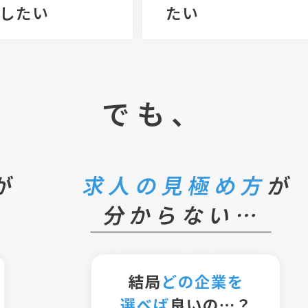
したい
たい
でも、
が
求人の見極め方
が
分からない…