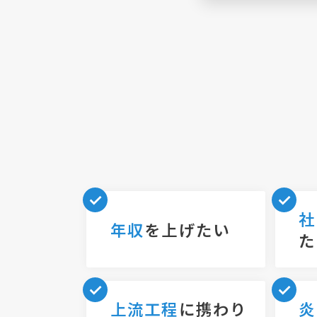
社
年収
を上げたい
た
上流工程
に携わり
炎