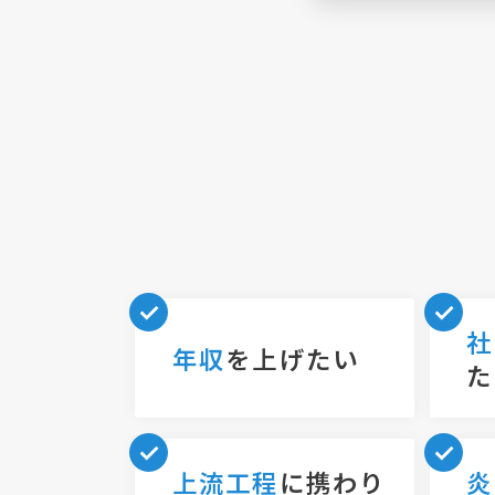
社
年収
を上げたい
た
上流工程
に携わり
炎