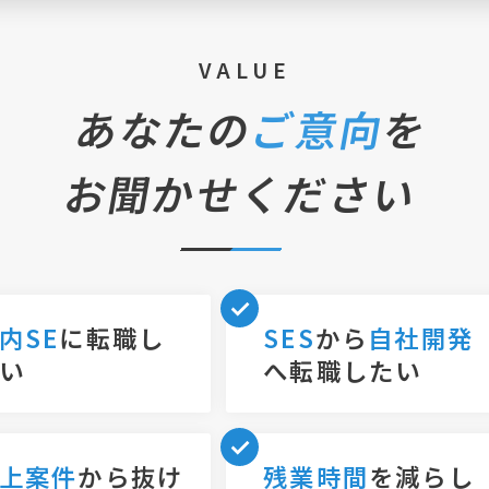
VALUE
あなたの
ご意向
を
お聞かせください
内SE
に転職し
SES
から
自社開発
い
へ転職したい
上案件
から抜け
残業時間
を減らし