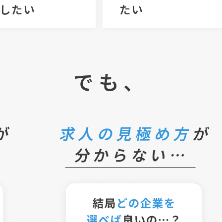
したい
たい
でも、
が
求人の見極め方
が
分からない…