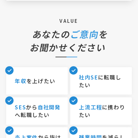
VALUE
あなたの
ご意向
を
お聞かせください
社内SE
に転職し
年収
を上げたい
たい
SES
から
自社開発
上流工程
に携わり
へ転職したい
たい
炎上案件
から抜け
残業時間
を減らし