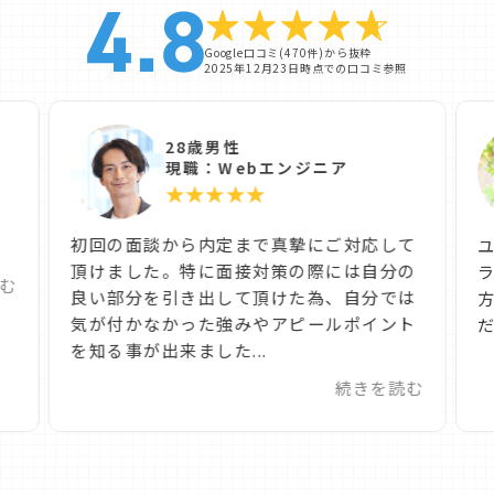
Google口コミ(470件)から抜粋
2025年12月23日時点での口コミ参照
28歳男性
現職：Webエンジニア
★★★★★
た
初回の面談から内定まで真摯にご対応して
頂けました。特に面接対策の際には自分の
む
良い部分を引き出して頂けた為、自分では
気が付かなかった強みやアピールポイント
だ
を知る事が出来ました...
続きを読む