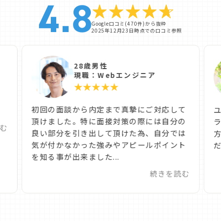
Google口コミ(470件)から抜粋
2025年12月23日時点での口コミ参照
28歳男性
現職：Webエンジニア
★★★★★
た
初回の面談から内定まで真摯にご対応して
頂けました。特に面接対策の際には自分の
む
良い部分を引き出して頂けた為、自分では
気が付かなかった強みやアピールポイント
だ
を知る事が出来ました...
続きを読む