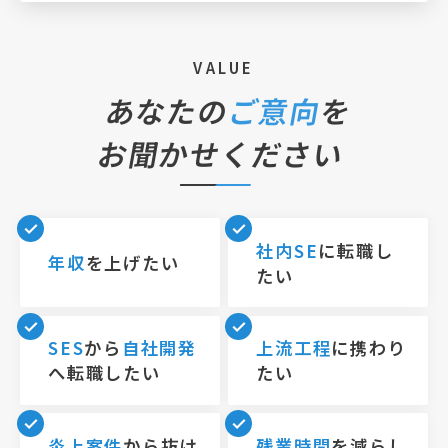
VALUE
あなたの
ご意向
を
お聞かせください
社内SE
に転職し
年収
を上げたい
たい
SES
から
自社開発
上流工程
に携わり
へ転職したい
たい
炎上案件
から抜け
残業時間
を減らし