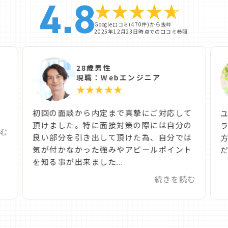
Google口コミ(470件)から抜粋
2025年12月23日時点での口コミ参照
28歳男性
現職：Webエンジニア
★★★★★
た
初回の面談から内定まで真摯にご対応して
頂けました。特に面接対策の際には自分の
む
良い部分を引き出して頂けた為、自分では
気が付かなかった強みやアピールポイント
だ
を知る事が出来ました...
続きを読む