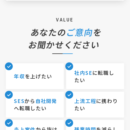
VALUE
あなたの
ご意向
を
お聞かせください
社内SE
に転職し
年収
を上げたい
たい
SES
から
自社開発
上流工程
に携わり
へ転職したい
たい
炎上案件
から抜け
残業時間
を減らし