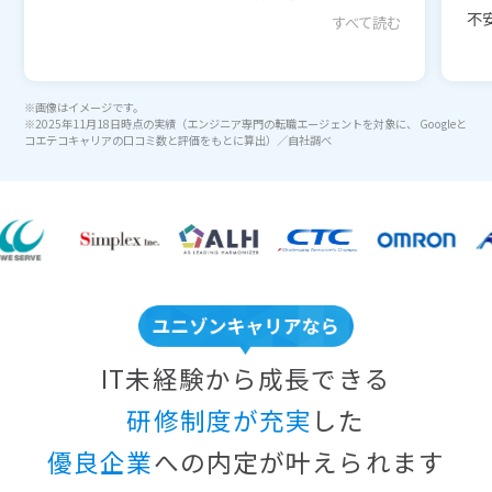
不安
すべて読む
※画像はイメージです。
※2025年11月18日時点の実績（エンジニア専門の転職エージェントを対象に、 Googleと
コエテコキャリアの口コミ数と評価をもとに算出）／自社調べ
IT未経験から成長できる
研修制度が充実
した
優良企業
への内定が叶えられます