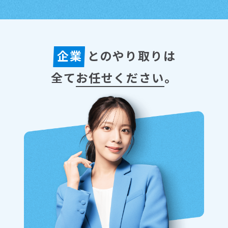
企業
とのやり取りは
全て
お任せください
。