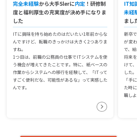
完全未経験
から大手Slerに
内定
！研修制
IT
度と福利厚生の充実度が決め手になりま
未経
した
まし
ITに興味を持ち始めたのはだいたい1年前からな
新卒で
んですけど、転職のきっかけは大きく2つありま
が変
すね。
で、給
1つ目は、前職の公務員の仕事でITシステムを使
将来を
う機会が増えてきたことです。特に、紙ベースの
けて、
作業からシステムへの移行を経験して、「ITって
した。
すごく便利だな、可能性があるな」って実感した
「手に
んです。
た時に
職しよ