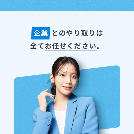
企業
とのやり取りは
全て
お任せください
。