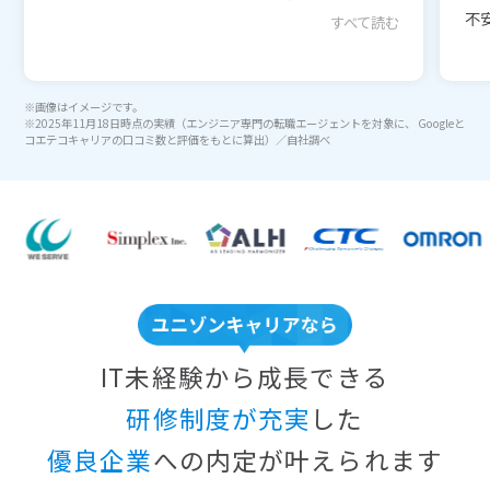
不安
すべて読む
※画像はイメージです。
※2025年11月18日時点の実績（エンジニア専門の転職エージェントを対象に、 Googleと
コエテコキャリアの口コミ数と評価をもとに算出）／自社調べ
IT未経験から成長できる
研修制度が充実
した
優良企業
への内定が叶えられます