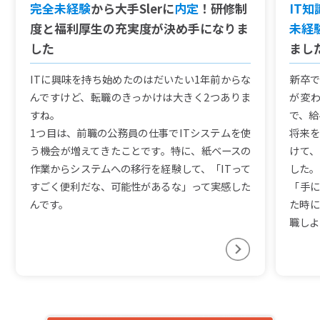
完全未経験
から大手Slerに
内定
！研修制
IT
度と福利厚生の充実度が決め手になりま
未経
した
まし
ITに興味を持ち始めたのはだいたい1年前からな
新卒で
んですけど、転職のきっかけは大きく2つありま
が変
すね。
で、給
1つ目は、前職の公務員の仕事でITシステムを使
将来を
う機会が増えてきたことです。特に、紙ベースの
けて、
作業からシステムへの移行を経験して、「ITって
した。
すごく便利だな、可能性があるな」って実感した
「手に
んです。
た時に
職しよ