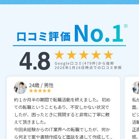
24歳 / 男性
約１か月半の期間で転職活動を終えました。 初め
私
ての転職ということもあり、不安しかない状況で
面
したが、困ったときに質問すると非常に丁寧に教
ビ
えて頂きました。
活
今回未経験からのIT業界への転職でしたが、何か
正
ら何まで案や書類作成など面談を通して作成して...
感