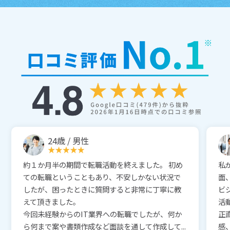
24歳 / 男性
約１か月半の期間で転職活動を終えました。 初め
私
ての転職ということもあり、不安しかない状況で
面
したが、困ったときに質問すると非常に丁寧に教
ビ
えて頂きました。
活
今回未経験からのIT業界への転職でしたが、何か
正
ら何まで案や書類作成など面談を通して作成して...
感