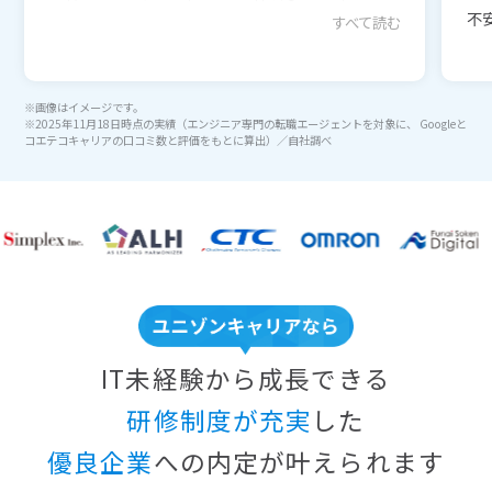
不安
すべて読む
※画像はイメージです。
※2025年11月18日時点の実績（エンジニア専門の転職エージェントを対象に、 Googleと
コエテコキャリアの口コミ数と評価をもとに算出）／自社調べ
IT未経験から成長できる
研修制度が充実
した
優良企業
への内定が叶えられます