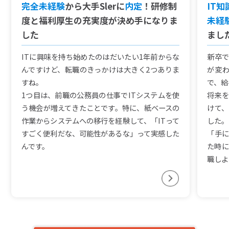
完全未経験
から大手Slerに
内定
！研修制
IT
度と福利厚生の充実度が決め手になりま
未経
した
まし
ITに興味を持ち始めたのはだいたい1年前からな
新卒で
んですけど、転職のきっかけは大きく2つありま
が変
すね。
で、給
1つ目は、前職の公務員の仕事でITシステムを使
将来を
う機会が増えてきたことです。特に、紙ベースの
けて、
作業からシステムへの移行を経験して、「ITって
した。
すごく便利だな、可能性があるな」って実感した
「手に
んです。
た時に
職しよ