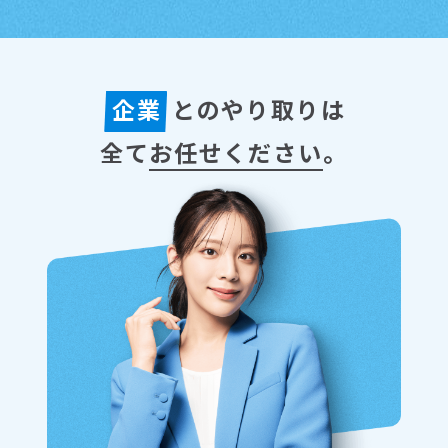
企業
とのやり取りは
全て
お任せください
。