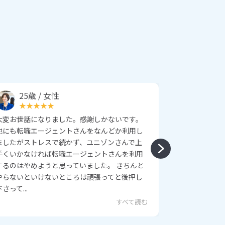
25歳 / 女性
25歳 
大変お世話になりました。感謝しかないです。
いま思い返す
他にも転職エージェントさんをなんどか利用し
んを拝見し何
ましたがストレスで続かず、ユニゾンさんで上
の間にか全社
手くいかなければ転職エージェントさんを利用
転職活動中は
するのはやめようと思っていました。 きちんと
たり、履歴書
やらないといけないところは頑張ってと後押し
ていただき書
下さって...
かげで...
すべて読む