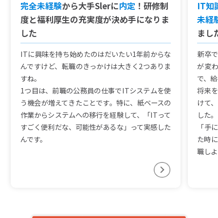
完全未経験
から大手Slerに
内定
！研修制
IT
度と福利厚生の充実度が決め手になりま
未経
した
まし
ITに興味を持ち始めたのはだいたい1年前からな
新卒で
んですけど、転職のきっかけは大きく2つありま
が変
すね。
で、給
1つ目は、前職の公務員の仕事でITシステムを使
将来を
う機会が増えてきたことです。特に、紙ベースの
けて、
作業からシステムへの移行を経験して、「ITって
した。
すごく便利だな、可能性があるな」って実感した
「手に
んです。
た時に
職しよ