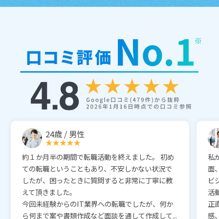
24歳 / 男性
約１か月半の期間で転職活動を終えました。 初め
私
ての転職ということもあり、不安しかない状況で
面
したが、困ったときに質問すると非常に丁寧に教
ビ
えて頂きました。
活
今回未経験からのIT業界への転職でしたが、何か
正
ら何まで案や書類作成など面談を通して作成して...
感