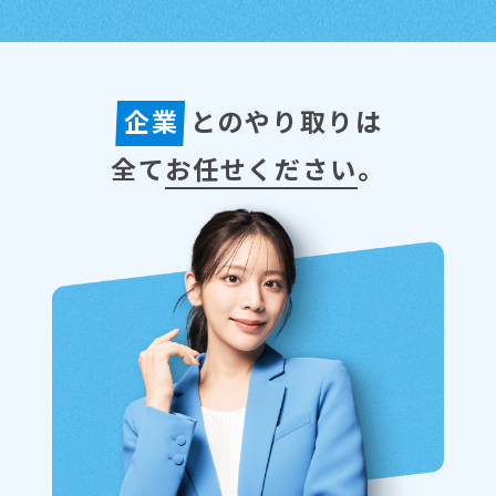
企業
とのやり取りは
全て
お任せください
。