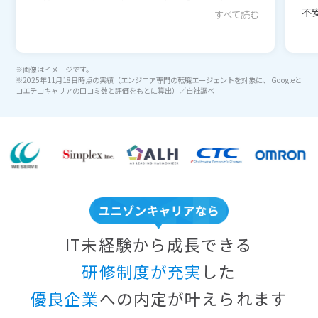
不安
すべて読む
※画像はイメージです。
※2025年11月18日時点の実績（エンジニア専門の転職エージェントを対象に、 Googleと
コエテコキャリアの口コミ数と評価をもとに算出）／自社調べ
IT未経験から成長できる
研修制度が充実
した
優良企業
への内定が叶えられます