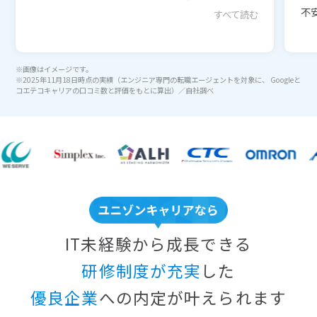
不安
すべて読む
※画像はイメージです。
※2025年11月18日時点の実績（エンジニア専門の転職エージェントを対象に、 Googleと
コエテコキャリアの口コミ数と評価をもとに算出）／自社調べ
IT未経験から成長できる
研修制度が充実
した
優良企業
への内定が叶えられます