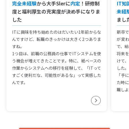
完全未経験
から大手Slerに
内定
！研修制
IT
度と福利厚生の充実度が決め手になりま
未経
した
まし
ITに興味を持ち始めたのはだいたい1年前からな
新卒で
んですけど、転職のきっかけは大きく2つありま
が変
すね。
で、給
1つ目は、前職の公務員の仕事でITシステムを使
将来を
う機会が増えてきたことです。特に、紙ベースの
けて、
作業からシステムへの移行を経験して、「ITって
した。
すごく便利だな、可能性があるな」って実感した
「手に
んです。
た時に
職しよ