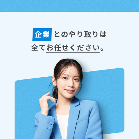
企業
とのやり取りは
全て
お任せください
。