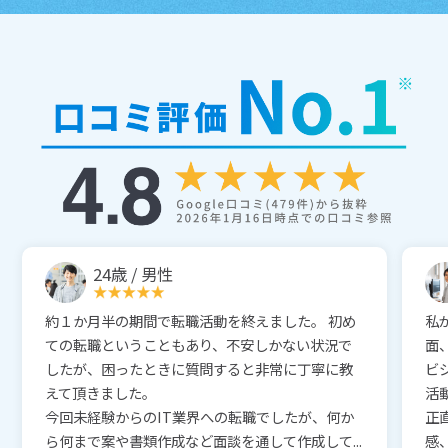
24歳 / 男性
約１か月半の期間で転職活動を終えました。 初め
私
ての転職ということもあり、不安しかない状況で
面
したが、困ったときに質問すると非常に丁寧に教
ビ
えて頂きました。
活
今回未経験からのIT業界への転職でしたが、何か
正
ら何まで案や書類作成など面談を通して作成して...
感