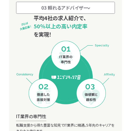
03 頼れるアドバイザー
ユニゾンキャリア転職
就活スタートから
一緒に笑える
平均4社の求人紹介で、
利用規約
さらば
内定獲得まで、
就活支援をあなたに。
50％以上の高い内定率
大量応募！
個人情報の取り扱い
私たちが徹底サポート！
を実現！
個人情報保護方針
IT業界に詳しい、なんでも聞けるキャリア
アドバイザーがあなたを全力サポートします！
不安や疑問を解消しながら、納得内定を目指してあなたの就活を
リードしていきます。
S.SAKAI
01
02
緒に。
出会えてよかったと思ってもらえるキャリア
理想
アドバイザーに
プロジェクトマネージャー
文系でもITいける！？
について
2025.08.29
文系学生
紹介ページへ
2025.08.29
キャリア
無料登録
ヒアリング
03
04
IT業界の専門性
転職支援から得た豊富な知見でIT業界に精通。5年先のキャリアを