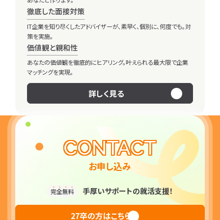
あなたと作ります。
徹底した面接対策
IT企業を知り尽くしたアドバイザーが、素早く、個別に、何度でも。対
策を実施。
業界説明
求人紹介
価値観と親和性
05
06
あなたの価値観を徹底的にヒアリング。叶えられる最大限で企業
マッチングを実現。
限界大学生のIT業界完全
解説！
詳しく見る
2025.07.25
書類添削
求人応募
CONTACT
07
08
お申し込み
手厚いサポートの就活支援！
完全無料
27卒の方はこちら