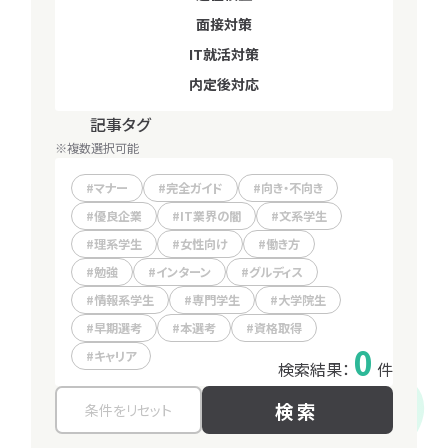
種
業
研
研
面接対策
適性検査
究
究
IT就活対策
面接対策
ラン
書
内定後対応
内定後対応
キン
類
記事タグ
動画タグ
グ
選
考
※複数選択可能
※複数選択可能
マナー
理系学生
完全ガイド
文系学生
向き・不向き
情報系学生
ピ
優良企業
専門学生
IT業界の闇
大学院生
女性向け
文系学生
ッ
理系学生
グルディス
女性向け
インターン
働き方
早期選考
ク
コンサル業界徹底解説！
スキルってなにー！
ア
勉強
本選考
インターン
資格取得
グルディス
勉強
キャリア
2025.08.29
2025.08.29
働き方
キャリア
タ
ッ
グ
情報系学生
働き方
専門学生
大学院生
プ
一
早期選考
本選考
資格取得
覧
「
へ
0
キャリア
人
検索結果：
件
気
タ
検索
グ」