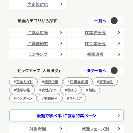
内定後対応
動画カテゴリから探す
一覧へ
IT就活対策
IT業界研究
IT職種研究
IT企業研究
ランキング
書類選考
ピックアップ「人気タグ」
タグ一覧へ
完全ガイド
優良企業
IT業界の闇
文系学生
理系学生
女性向け
働き方
勉強
インターン
早期選考
キャリア
最短で学べる、IT就活特集ページ
対象者別
就活フェーズ別