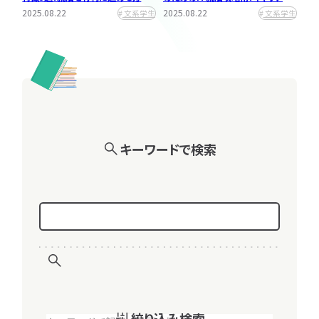
2025.08.29
2025.08.29
キャリア
キャリア
企
キン
を解説
択はこれで決まり！
2025.08.22
2025.08.22
文系学生
文系学生
IT職種研究
IT業界研究
業
グ
IT企業研究
IT職種研究
研
究
IT企業研究
ランキング
ランキング
書類選考
書
適
類
性
適性検査
書類選考
選
検
面接対策
適性検査
考
査
IT就活対策
面接対策
キーワードで検索
面
IT
エンジニア就活 資格無
SES「以外で」は損してる
内定後対応
内定後対応
接
就
いとやばい？
かも
対
活
2025.08.29
2025.08.29
資格取得
働き方
記事タグ
動画タグ
策
対
※複数選択可能
※複数選択可能
策
マナー
理系学生
完全ガイド
文系学生
向き・不向き
情報系学生
内
優良企業
専門学生
IT業界の闇
大学院生
女性向け
文系学生
定
後
理系学生
グルディス
女性向け
インターン
働き方
早期選考
勉強
対
インターン
本選考
資格取得
グルディス
勉強
情報系学生
キャリア
応
絞り込み検索