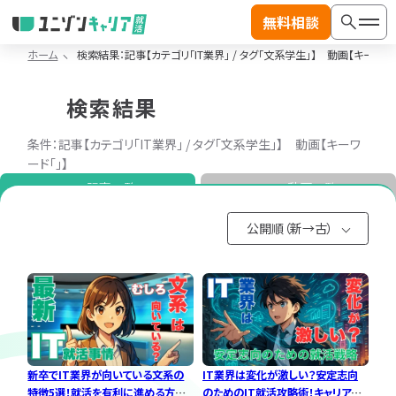
無料相談
ホーム
検索結果：記事【カテゴリ「IT業界」 / タグ「文系学生」】 動画【キーワード
記
事
検索結果
カ
テ
絞り込み検索
一
条件：記事【カテゴリ「IT業界」 / タグ「文系学生」】 動画【キーワ
ゴ
覧
ード「」】
リ
検索
へ
記事一覧
動画一覧
か
ジャンル
ら
公開順（新→古）
公開順（新→古）
探
す
記事カテゴリから探す
公開順（古→
公開順（古→
新）
新）
IT
IT
動画カテゴリから探す
業
職
人気順
人気順
界
種
記事カテゴリ
動画カテゴリ
研
研
新卒からエンジニアがア
※複数選択可能
※複数選択可能
究
究
就活エージェント使うべ
新卒でIT業界が向いている文系の
IT業界は変化が激しい？安定志向
ツい
き？
IT業界研究
IT就活対策
IT
ラン
特徴5選！就活を有利に進める方法
のためのIT就活攻略術！キャリア選