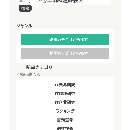
専門学生
働き方
大学院生
早期選考
秋インターン結局どれに
本選考
資格取得
キャリア
検索
動
秋インターンは倍率が低
出ればいい？？
画
い？
2025.08.29
インターン
カ
ジャンル
2025.08.29
インターン
テ
一
ゴ
記事カテゴリから探す
覧
リ
へ
か
動画カテゴリから探す
ら
探
記事カテゴリ
動画カテゴリ
す
※複数選択可能
※複数選択可能
IT
IT
IT業界研究
IT就活対策
就
業
IT職種研究
IT業界研究
活
界
対
研
IT企業研究
IT職種研究
お金について考えてみた
カスタマーサクセス編！
策
究
2025.08.29
2025.08.29
働き方
キャリア
IT企業研究
ランキング
IT
IT
ランキング
書類選考
職
企
適性検査
書類選考