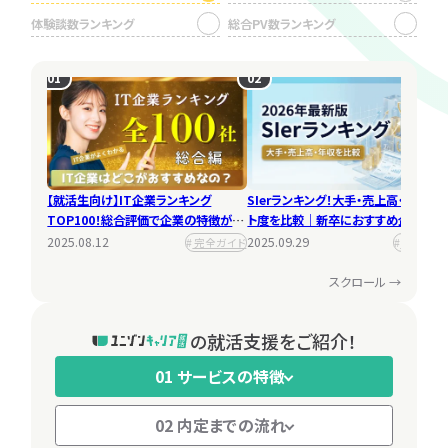
者
ェー
体験談数ランキング
総合PV数ランキング
別
ズ
ES通らなすぎるー！
IT営業について
別
2025.08.29
2025.08.29
インターン
キャリア
01
01
01
01
02
02
02
02
お
【25卒／SIer内定】情報系専門学
【文系/SE】残業10時間の優良企
悩
生が3ヶ月でSIerの開発エンジニ
業から内定！服装や髪型の自由度
み
アに！希望企業から内定獲得でき
が高いのも魅力的でした
別
た秘訣とは？
インタビュ
インタビュ
エンジニア就活 資格無い
ーを読む
ーを読む
就活エージェント使うべき？
【就活生向け】IT企業ランキング
【就活生向け】IT企業ランキング
SIerランキング！大手・売上高・ホワイ
SIerランキング！大手・売上高・ホワイ
とやばい？
2025.08.29
キャリア
TOP100！総合評価で企業の特徴が一
TOP100！総合評価で企業の特徴が一
ト度を比較｜新卒におすすめ企業一覧
ト度を比較｜新卒におすすめ企業一覧
お気
2025.08.29
資格取得
に入り一覧
覧でよくわかる！
覧でよくわかる！
2026年最新版
2026年最新版
2025.08.12
2025.08.12
2025.09.29
2025.09.29
完全ガイド
完全ガイド
優良企業
優良企業
スクロール →
絞
り
の就活支援をご紹介！
込
み
01 サービスの特徴
業界人気ランキング！
企業選びの軸管理シート
検
索
2025.08.29
2025.08.29
働き方
02 内定までの流れ