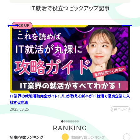
完全ガイド
IT就活で役立つピックアップ記事
優良企業
IT業界の闇
PICK UP
文系学生
理系学生
就活のメリットについて考
通らないESあるある
女性向け
えてみた
2025.08.29
インターン
2025.08.29
働き方
働き方
勉強
インターン
早期選考
キャリア
りやす
IT業界の就職活動完全ガイド！プロが教える新卒がIT就活で優良企業に入
新卒
最短で
社する方法
など
学べる、IT
2025.08.25
2025
ガイド
完全ガイド
就活特集
ページ
RANKING
対
就
記事PV数ランキング
動画PV数ランキング
象
活フ