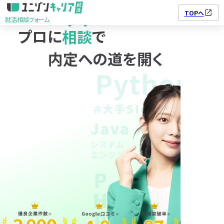
TOPへ
就活相談フォーム
プロに
相談
で
ユニゾンキャリア転職
利用規約
個人情報の取り扱い
就活相談フォーム
個人情報保護方針
内定への道を開く
01
02
03
04
05
©2025 株式会社ユニゾン・テクノロジー.