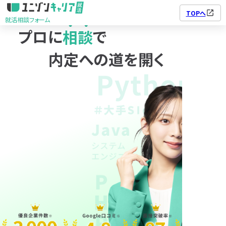
TOPへ
就活相談フォーム
プロに
相談
で
ユニゾンキャリア転職
利用規約
個人情報の取り扱い
就活相談フォーム
個人情報保護方針
内定への道を開く
01
02
03
04
05
©2025 株式会社ユニゾン・テクノロジー.