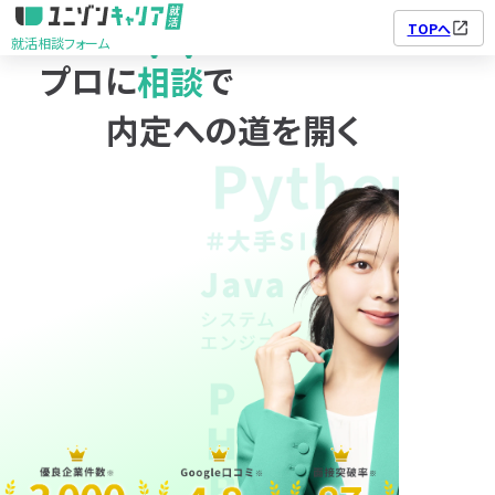
TOPへ
就活相談フォーム
プロに
相談
で
ユニゾンキャリア転職
利用規約
個人情報の取り扱い
就活相談フォーム
個人情報保護方針
内定への道を開く
01
02
03
04
05
©2025 株式会社ユニゾン・テクノロジー.