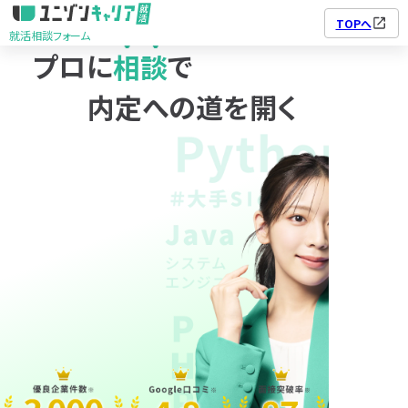
TOPへ
就活相談フォーム
プロに
相談
で
ユニゾンキャリア転職
利用規約
個人情報の取り扱い
就活相談フォーム
個人情報保護方針
内定への道を開く
01
02
03
04
05
©2025 株式会社ユニゾン・テクノロジー.