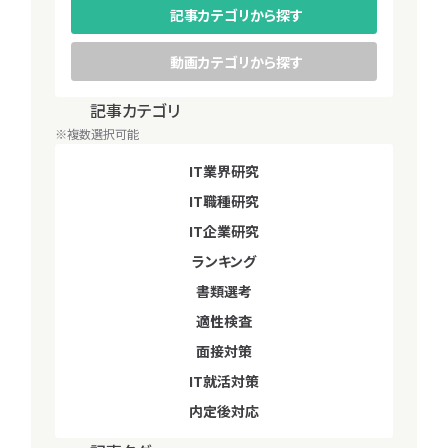
記事カテゴリから探す
動画カテゴリから探す
記事カテゴリ
動画カテゴリ
※複数選択可能
※複数選択可能
IT業界研究
IT就活対策
IT職種研究
IT業界研究
IT企業研究
IT職種研究
IT企業研究
ランキング
ランキング
書類選考
適性検査
書類選考
面接対策
適性検査
IT就活対策
面接対策
内定後対応
内定後対応