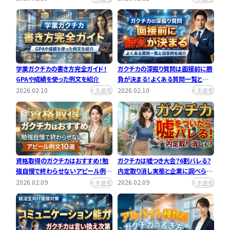
学業ガクチカの書き方完全ガイド！
ガクチカの深掘り質問は面接前に勝
GPAや成績を使った例文を紹介
負が決まる！よくある質問一覧と回
答例を紹介
2026.02.10
2026.02.10
本選考
本選考
資格取得のガクチカはおすすめ！勉
ガクチカは嘘つき大会？6割バレる？
強自慢で終わらせないアピール例文
内定取り消し実態と企業に調べられ
10選
るか解説
2026.02.09
2026.02.09
本選考
本選考