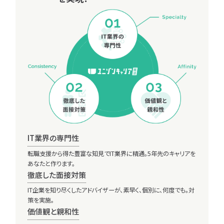
IT業界に詳しい、なんでも聞けるキャリア
アドバイザーがあなたを全力サポートします！
不安や疑問を解消しながら、納得内定を目指してあなたの就活を
リードしていきます。
S.SAKAI
01
02
緒に。
出会えてよかったと思ってもらえるキャリア
理想
アドバイザーに
紹介ページへ
無料登録
ヒアリング
03
04
IT業界の専門性
転職支援から得た豊富な知見でIT業界に精通。5年先のキャリアを
あなたと作ります。
徹底した面接対策
IT企業を知り尽くしたアドバイザーが、素早く、個別に、何度でも。対
策を実施。
業界説明
求人紹介
価値観と親和性