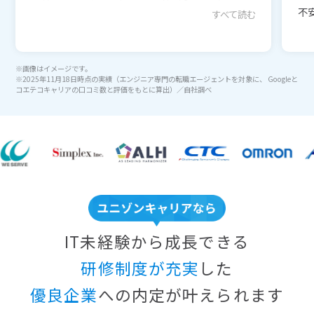
不安
すべて読む
※画像はイメージです。
※2025年11月18日時点の実績（エンジニア専門の転職エージェントを対象に、 Googleと
コエテコキャリアの口コミ数と評価をもとに算出）／自社調べ
IT未経験から成長できる
研修制度が充実
した
優良企業
への内定が叶えられます