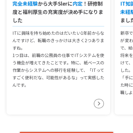
完全未経験
から大手Slerに
内定
！研修制
IT
度と福利厚生の充実度が決め手になりま
未経
した
まし
ITに興味を持ち始めたのはだいたい1年前からな
新卒で
んですけど、転職のきっかけは大きく2つありま
が変
すね。
で、給
1つ目は、前職の公務員の仕事でITシステムを使
将来を
う機会が増えてきたことです。特に、紙ベースの
けて、
作業からシステムへの移行を経験して、「ITって
した。
すごく便利だな、可能性があるな」って実感した
「手に
んです。
た時に
職しよ