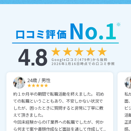
24歳 / 男性
約１か月半の期間で転職活動を終えました。 初め
私
ての転職ということもあり、不安しかない状況で
面
したが、困ったときに質問すると非常に丁寧に教
ビ
えて頂きました。
活
今回未経験からのIT業界への転職でしたが、何か
正
ら何まで案や書類作成など面談を通して作成して...
感