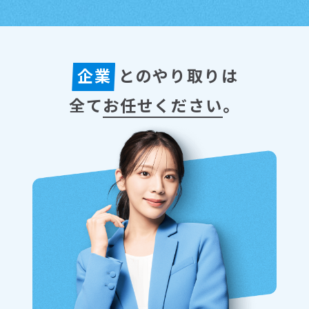
企業
とのやり取りは
全て
お任せください
。