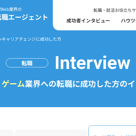
T/Web業界の
転職・就活お役立ちサ
転職エージェント
成功者インタビュー
ハウツ
»
キャリアチェンジに成功した方
03-6450-5980
平日10時-21時
Interview
転職
・ゲーム
業界への転職に
成功した方のイ