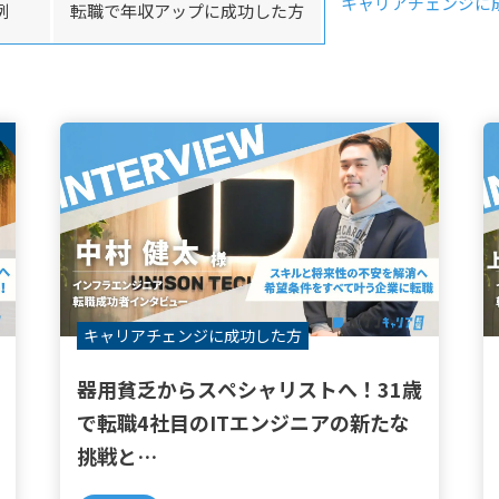
キャリアチェンジに
例
転職で年収アップに成功した方
キャリアチェンジに
成功した方
器用貧乏からスペシャリストへ！31歳
で転職4社目のITエンジニアの新たな
挑戦と
は