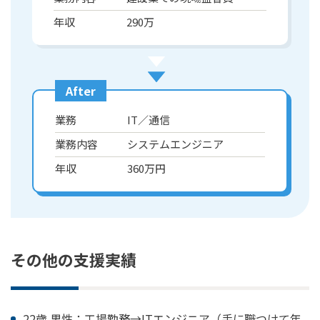
年収
290万
After
業務
IT／通信
業務内容
システムエンジニア
年収
360万円
その他の支援実績
22歳 男性：工場勤務→ITエンジニア（手に職つけて年