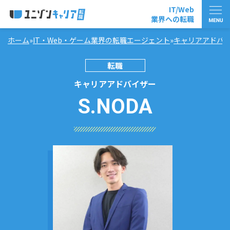
IT/Web
業界への転職
ホーム
»
IT・Web・ゲーム業界の転職エージェント
»
キャリアアドバ
03-6450-5980
転職
平日10時-21時
キャリアアドバイザー
S.NODA