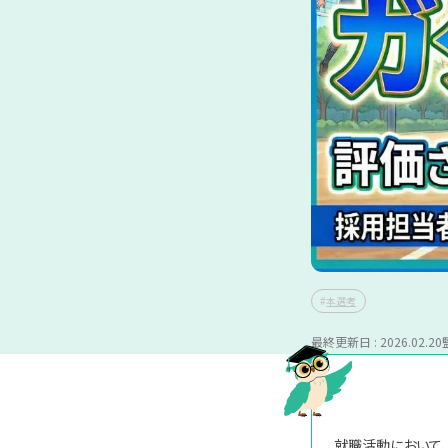
記事カテゴ
リ
※複数選択可能
マナー
完全ガイド
向き・不向
記事タグ
本選考
働き方
勉強
インターン
※複数選択可能
最終更新日 : 2026.02.20
本選考
資格取得
キャリア
就職活動において