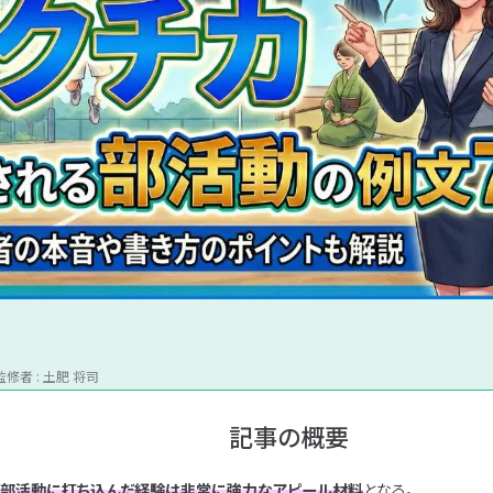
活
界
種
インターネット / Web業界
システムエンジニア
職種別ランキング
IT業界別対策
就活マナー
SIer企業
自己分析
内定式後
SPI
対
研
研
インフラエンジニア
企業別ランキング
ソフトウェア業界
IT職種別対策
内定承諾書
志望動機
SES企業
玉手箱
逆質問
策
究
究
ITコンサルタント
勝手にランキング
ハードウェア業界
自社開発企業
IT企業別対策
TG-WEB
志望動機
ガクチカ
内々定
Webデザイナー
ユニゾン㊙対策
強み・弱み
通信業界
自己PR
TAL
情報処理サービス / SIer
Webマーケター
キャリアプラン
CAB
ピックアップ「人気タグ」
データサイエンティスト
ゲーム業界
就活の軸
GAB
アプリケーションエンジニア
質問集
完全ガイド
優良企業
Webエンジニア
文系学生
理系学生
プログラマー
勉強
インターン
早
ゲームプログラマー
最短で学べる、IT就活
き
優良企業
IT業界の闇
文系学生
理系学生
女性向け
対
就
お
グルディス
情報系学生
専門学生
大学院生
早期選考
象
活
悩
者
フ
み
監修者 : 土肥 将司
別
ェ
別
ー
記事の概要
ズ
別
、
部活動に打ち込んだ経験は非常に強力なアピール材料
となる。