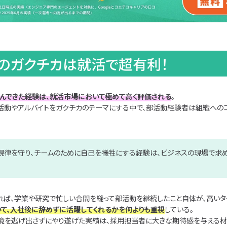
動のガクチカは就活で超有利！
んできた経験は、就活市場において極めて高く評価される
。
活動やアルバイトをガクチカのテーマにする中で、部活動経験者は組織へのコ
規律を守り、チームのために自己を犠牲にする経験は、ビジネスの現場で求
れば、学業や研究で忙しい合間を縫って部活動を継続したこと自体が、高いタ
て、入社後に辞めずに活躍してくれるかを何よりも重視
している。
境を逃げ出さずにやり遂げた実績は、採用担当者に大きな期待感を与える材