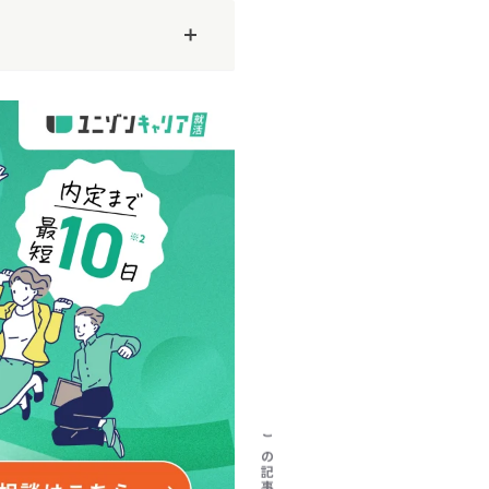
】文系未経験
【25卒／SIer内定】情報系専門学生
【2ヶ月でSIerに内定】大学4年生の
【
アへ！徹底し
が3ヶ月でSIerの開発エンジニア
5月から就活をやり直し、インフラエ
か
ャリアを実現
に！希望企業から内定獲得できた秘
ンジニアに！
い
訣とは？