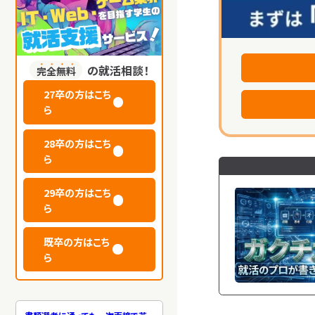
の就活相談！
完全無料
27卒の方はこち
ら
28卒の方はこち
ら
29卒の方はこち
ら
新卒からエンジ
既卒の方はこち
アがアツい
ら
2025.08.29
キャ