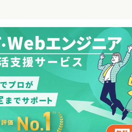
／SE内定】文系の就活迷子が
【25卒／3ヶ月で内定】専門学校から
【25卒／1ヶ月で内定
支援で内定獲得！
開発エンジニアに！スキルに自信が
からインフラエンジニ
なくても選考対策で内定獲得
た面接対策で理想のキ