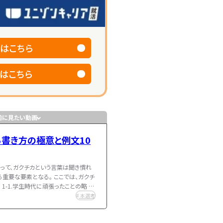
はこちら
はこちら
前に見たい動画
書き方の極意と例文10
って、ガクチカという言葉は聞き慣れ
る重要な要素となる。 ここでは、ガクチ
1-1.学生時代に頑張ったことの略 ガ
キャリア
。 企業がこの質問をする…
本選考