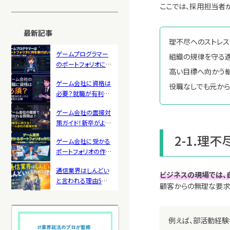
ここでは、採用担当者
ーカー・ホワイト企業
を紹介
最新記事
理不尽へのストレ
ゲームプログラマー
組織の規律を守る
のポートフォリオに載
高い目標へ向かう
せるべき内容＆作り
ゲーム会社に資格は
方とは？新卒採用の
役職なしでも元か
必要？就職が有利に
視点で解説
なる職種別おすすめ
ゲーム会社の面接対
資格も紹介
策ガイド！新卒がよく
聞かれる質問と受か
2-1.理
ゲーム会社に受かる
るコツを紹介
ポートフォリオの作り
方！採用の評価基準
通信業界はしんどい
と職種別チェックリス
ビジネスの現場では、
と言われる理由5選！
ト
顧客からの無理な要求
きつくなる原因と実
態を解説
例えば、部活動経験