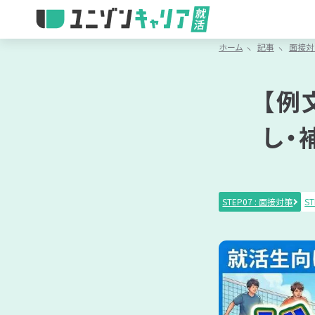
ホーム
記事
面接対
記事で学ぶ
動画で学ぶ
最短で学ぶ
IT業界
IT就活
対象者
IT職種
IT業界
【例
Article
Movie
Feature
IT企業
IT職種
一覧を見る
一覧を見る
一覧を見る
し・
ランキ
書類選
ジャンル
記事カテゴリから
STEP07 : 面接対策
ST
動画カテゴ
IT業界研究
IT就活対策
IT職種研
IT業界研
リ
適性検査
書類選考
面接対策
適性検査
※複数選択可能
動画タグ
「IT業界研究」
のサブカテゴリ
理系学生
文系学生
情報系
インターン
早期選考
本選考
※複数選択可能