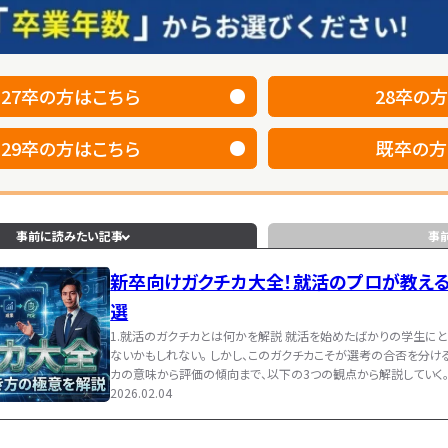
27卒
の方はこちら
28卒
の方
29卒
の方はこちら
既卒
の方
事前に読みたい記事
事
新卒向けガクチカ大全！就活のプロが教える
選
ニ
1.就活のガクチカとは何かを解説 就活を始めたばかりの学生にと
新卒からエンジニアがアツい
ないかもしれない。 しかし、このガクチカこそが選考の合否を分け
カの意味から評価の傾向まで、以下の3つの観点から解説していく。 
2025.08.29
リア
クチカとは、「学生時代に力を入れたこと」を略した就活用語を指す
2026.02.04