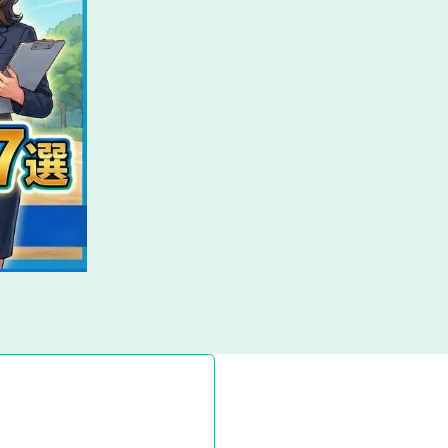
業
キ
選
ら
研
ン
考
究
グ
既卒の方はこち
ら
タグ一覧へ
IT業界の闇
女性向け
働き方
期選考
キャリア
特集ページ