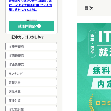
良企業
書類選考に通っても一次面接で苦
【工学部からWebエンジニア】面接
【26卒
度が高
戦…。これまで回答に困っていた質
の深掘り質問に対する回答に苦戦
親身な
目次
問に答えられるように
した理由と解決策とは
就活体験談へ
記事カテゴリから探す
IT業界研究
IT職種研究
IT企業研究
ランキング
書類選考
適性検査
面接対策
IT就活対策