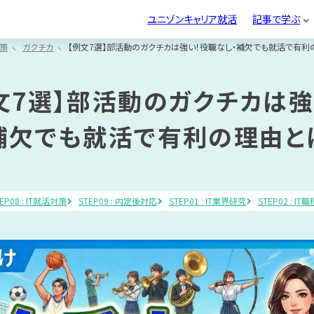
記事カテゴリから探
記
ユニゾンキャリア就活
記事で学ぶ
へ
す
策
ガクチカ
【例文7選】部活動のガクチカは強い！役職なし・補欠でも就活で有利
IT
IT
IT
業
職
企
研究
対策
別
就活フェーズ別
適性検査
IT企業研究
お悩み別
界
種
業
研究
研究
面接対策
ランキング
文7選】部活動のガクチカは
研
研
研
絞り込み検索
研究
研究
IT就活対策
書類選考
究
究
究
補欠でも就活で有利の理由と
ング
内定後対応
面
IT
内
考
接
就
定
対
活
後
探す
動画カテゴリから探す
策
対
対
策
応
EP08 : IT就活対策
STEP09 : 内定後対応
STEP01 : IT業界研究
STEP02 : I
究
究
IT企業研究
IT職種研究
IT企業研究
ランキング
ランキング
書類選考
動画カテゴリから探
動
IT就活対策
面接対策
内定後対応
内定後対応
へ
す
IT
IT
IT
学生
専門学生
大学院生
女性向け
グルディス
就
業
職
業界別ランキング
エントリーシート
IT就活知識
Webテスト
内定辞退
ガクチカ
IT業界
IT職種
IT企業
資格取得
勉強
キャリア
働き方