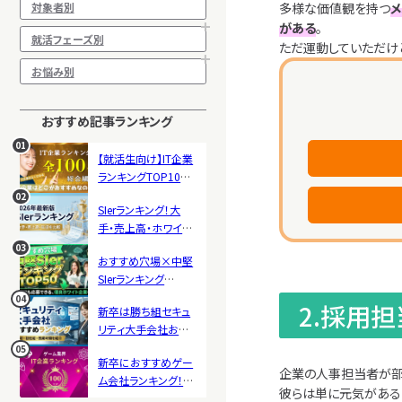
多様な価値観を持つ
対象者別
がある
。
就活フェーズ別
ただ運動していただけ
お悩み別
おすすめ記事ランキング
01
【就活生向け】IT企業
ランキングTOP100！
総合評価で企業の特
02
SIerランキング！大
徴が一覧でよくわか
手・売上高・ホワイト
る！
度を比較｜新卒にお
03
おすすめ穴場×中堅
すすめ企業一覧
SIerランキング
2026年最新版
TOP50！新卒が今か
04
2.採用
新卒は勝ち組セキュ
ら間に合う企業一覧
リティ大手会社おす
すめランキング！年
05
新卒におすすめゲー
収・初任給・残業時間
企業の人事担当者が部
ム会社ランキング！大
を紹介
彼らは単に元気がある
手制作会社・人気メ