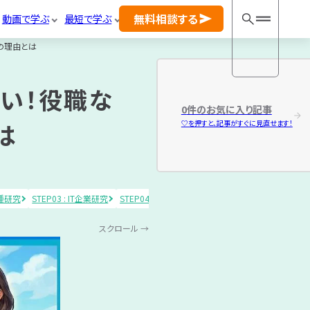
事カテゴリ
一覧
無料相談する
動画で学ぶ
最短で学ぶ
の理由とは
ラ
書
適
ン
類
性
キ
選
検
強い！役職な
ン
考
査
0
件のお気に入り記事
グ
は
♡を押すと、記事がすぐに見直せます！
の就活相談！
完全無料
T職種研究
STEP03 : IT企業研究
STEP04 : ランキング
STEP05 : 書類選考
STEP
27卒の方はこち
ら
スクロール →
画カテゴリ
一覧
28卒の方はこち
ら
IT
ラ
書
企
ン
類
29卒の方はこち