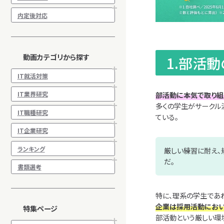
内定後対応
動画カテゴリから探す
1.部活
IT就活対策
IT業界研究
部活動に本気で取り組
多くの学生がサークル
IT職種研究
ている。
IT企業研究
ランキング
厳しい練習に耐え、
だ。
書類選考
特に、理系の学生であ
企業は採用活動におい
特集ページ
部活動という厳しい環