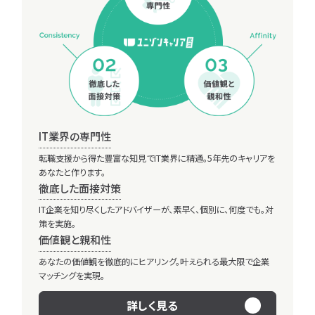
01
02
緒に。
出会えてよかったと思ってもらえるキャリア
理想
アドバイザーに
紹介ページへ
無料登録
ヒアリング
03
04
IT業界の専門性
転職支援から得た豊富な知見でIT業界に精通。5年先のキャリアを
あなたと作ります。
徹底した面接対策
IT企業を知り尽くしたアドバイザーが、素早く、個別に、何度でも。対
策を実施。
業界説明
求人紹介
価値観と親和性
05
06
あなたの価値観を徹底的にヒアリング。叶えられる最大限で企業
マッチングを実現。
詳しく見る