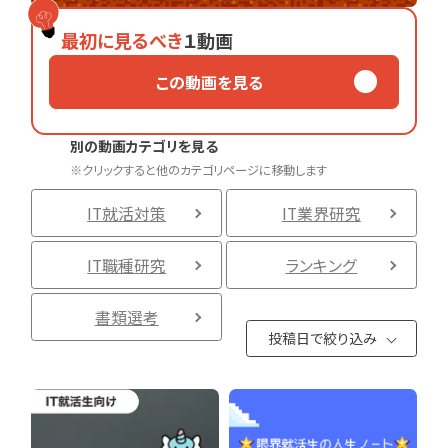
専門学生
働き方
大学院生
早期選考
本選考
資格取得
キャリア
最初に見るべき
１動画
動
画
この動画を見る
カ
テ
一
ゴ
覧
別の動画カテゴリを見る
リ
へ
※クリックすると他のカテゴリページに移動します
か
ら
IT就活対策
IT業界研究
探
す
IT職種研究
ランキング
IT
IT
就
業
書類選考
活
界
投稿日で絞り込み
対
研
策
究
2025年8
月
IT
IT
職
企