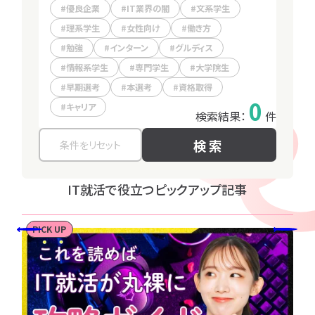
優良企業
専門学生
IT業界の闇
大学院生
女性向け
文系学生
理系学生
グルディス
女性向け
インターン
働き方
早期選考
ユニゾンキャリア転職
勉強
本選考
インターン
資格取得
グルディス
勉強
キャリア
利用規約
情報系学生
働き方
専門学生
大学院生
個人情報の取り扱い
個人情報保護方針
早期選考
本選考
資格取得
0
キャリア
検索結果：
件
検索
IT就活で役立つピックアップ記事
PICK UP