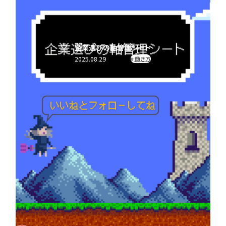
企
キン
IT職種研究
IT業界研究
業
グ
IT企業研究
IT職種研究
研
究
IT企業研究
ランキング
企業選びの軸管理シート
ランキング
書類選考
2025.08.29
働き方
書
適
類
性
適性検査
書類選考
選
検
面接対策
適性検査
考
査
IT就活対策
面接対策
面
IT
内定後対応
内定後対応
接
就
対
活
記事タグ
動画タグ
策
対
※複数選択可能
※複数選択可能
策
マナー
理系学生
完全ガイド
文系学生
向き・不向き
情報系学生
内
優良企業
専門学生
IT業界の闇
大学院生
女性向け
文系学生
定
後
理系学生
グルディス
女性向け
インターン
働き方
早期選考
勉強
対
インターン
本選考
資格取得
グルディス
勉強
情報系学生
キャリア
応