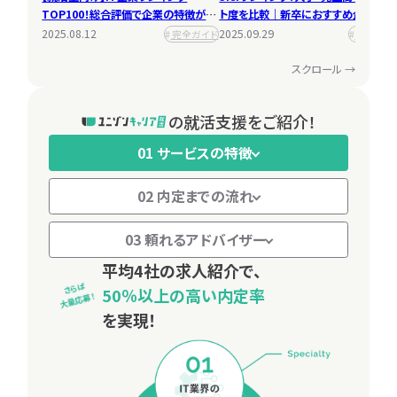
2025.08.29
キャリア
TOP100！総合評価で企業の特徴が一
TOP100！総合評価で企業の特徴が一
ト度を比較｜新卒におすすめ企業一覧
ト度を比較｜新卒におすすめ企業一覧
2025.08.29
資格取得
覧でよくわかる！
覧でよくわかる！
2026年最新版
2026年最新版
2025.08.12
2025.08.12
2025.09.29
2025.09.29
完全ガイド
完全ガイド
優良企業
優良企業
スクロール →
の就活支援をご紹介！
01 サービスの特徴
02 内定までの流れ
03 頼れるアドバイザー
就活スタートから
一緒に笑える
平均4社の求人紹介で、
さらば
内定獲得まで、
就活支援をあなたに。
50％以上の高い内定率
大量応募！
私たちが徹底サポート！
を実現！
IT業界に詳しい、なんでも聞けるキャリア
アドバイザーがあなたを全力サポートします！
不安や疑問を解消しながら、納得内定を目指してあなたの就活を
リードしていきます。
S.SAKAI