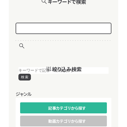
キーワードで検索
完全ガイド
優良企業
IT業界の闇
文系学生
理系学生
女性向け
働き方
勉強
インターン
早期選考
絞り込み検索
キャリア
検索
最短で
ジャンル
学べる、IT
就活特集
ページ
記事カテゴリから探す
対
就
動画カテゴリから探す
象
活フ