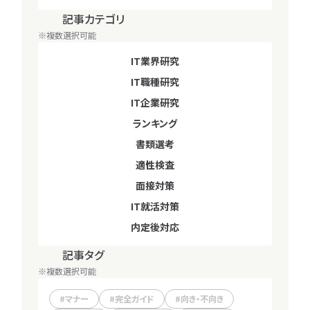
者
ェー
記事カテゴリ
動画カテゴリ
別
ズ
※複数選択可能
※複数選択可能
別
IT業界研究
IT就活対策
お
IT職種研究
IT業界研究
悩
み
IT企業研究
IT職種研究
別
IT企業研究
ランキング
ランキング
書類選考
お気
適性検査
書類選考
に入り一覧
面接対策
適性検査
IT就活対策
面接対策
絞
内定後対応
内定後対応
り
込
記事タグ
動画タグ
み
検
※複数選択可能
※複数選択可能
索
マナー
理系学生
完全ガイド
文系学生
向き・不向き
情報系学生