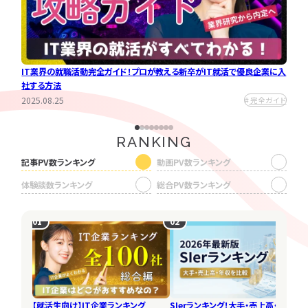
りやす
IT業界の就職活動完全ガイド！プロが教える新卒がIT就活で優良企業に入
新卒
社する方法
など
2025.08.25
2025
ガイド
完全ガイド
RANKING
記事PV数ランキング
動画PV数ランキング
体験談数ランキング
総合PV数ランキング
01
01
01
01
02
02
02
02
【25卒／SIer内定】情報系専門学
【文系/SE】残業10時間の優良企
生が3ヶ月でSIerの開発エンジニ
業から内定！服装や髪型の自由度
アに！希望企業から内定獲得でき
が高いのも魅力的でした
た秘訣とは？
インタビュ
インタビュ
エンジニア就活 資格無い
ーを読む
ーを読む
就活エージェント使うべき？
【就活生向け】IT企業ランキング
【就活生向け】IT企業ランキング
SIerランキング！大手・売上高・ホワイ
SIerランキング！大手・売上高・ホワイ
とやばい？