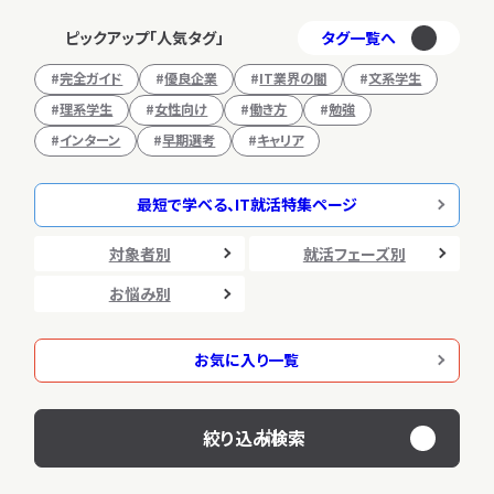
ピックアップ「人気タグ」
タグ一覧へ
完全ガイド
優良企業
IT業界の闇
文系学生
理系学生
女性向け
働き方
勉強
インターン
早期選考
キャリア
最短で学べる、IT就活特集ページ
対象者別
就活フェーズ別
お悩み別
お気に入り一覧
0
検索結果：
件
絞り込み検索
検索