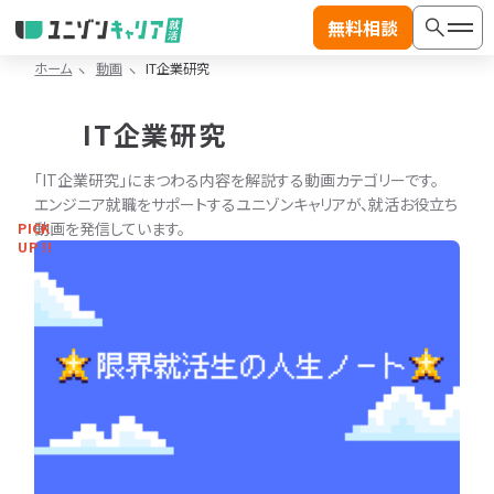
無料相談
ホーム
動画
IT企業研究
記
事
IT企業研究
カ
テ
絞り込み検索
一
「IT企業研究」にまつわる内容を解説する動画カテゴリーです。
ゴ
覧
エンジニア就職をサポートするユニゾンキャリアが、就活お役立ち
リ
検索
へ
動画を発信しています。
PICK
か
UP !!
ジャンル
ら
探
す
記事カテゴリから探す
IT
IT
動画カテゴリから探す
業
職
界
種
記事カテゴリ
動画カテゴリ
研
研
※複数選択可能
※複数選択可能
究
究
IT業界研究
IT就活対策
IT
ラン