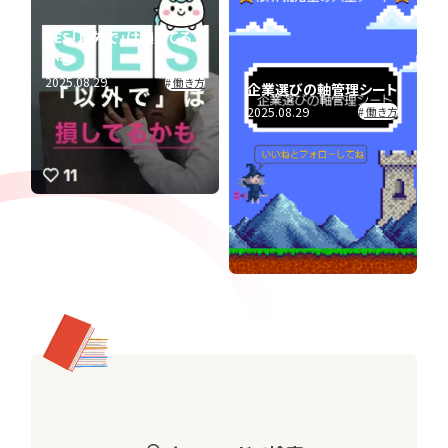
種
業
研
研
SES「以外で」は損してる
究
究
かも
ラン
書
2025.08.29
働き方
企業選びの軸管理シート
キン
類
2025.08.29
働き方
グ
選
考
ピ
ッ
ク
ア
タ
ッ
グ
プ
一
覧
「
へ
人
気
タ
グ」