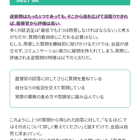
完全ガイド
優良企業
逆質問はたった1つであっても、そこから話を広げて深掘りできれ
IT業界の闇
ば、面接官から評価は高い
。
多くの就活生は「最低でも3つは用意しなければならない」と考え
文系学生
がちだが、質問の数自体にこだわる必要はない。
理系学生
むしろ、用意した質問を機械的に投げかけるだけでは、会話が成
女性向け
立せず、コミュニケーション能力に疑問を持たれてしまう。実際に、
働き方
勉強
評価される逆質問の特徴は以下のとおりだ。
インターン
早期選考
面接官の回答に対してさらに質問を重ねている
キャリア
自分なりの仮説を交えて質問している
実際の業務の進め方や雰囲気に踏み込んでいる
最短で
学べる、IT
就活特集
ページ
このように、1つの質問から得られた回答に対して、「なるほど、で
はその点について詳しく教えてください」と返すだけで、会話は自
対
就
然と深まっていく。
象
活フ