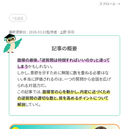
スクロール →
企
キン
IT職種研究
IT業界研究
業
グ
IT企業研究
IT職種研究
研
本選考
究
IT企業研究
ランキング
最終更新日 : 2026.03.03
監修者 : 土肥 将司
ランキング
書類選考
書
適
類
性
適性検査
書類選考
選
検
記事の概要
面接対策
適性検査
考
査
IT就活対策
面接対策
面接の最後、「逆質問は何個すればいいのか」と迷って
面
IT
しまう
かもしれない。
内定後対応
内定後対応
接
就
しかし、意欲を示すために無理に数を重ねる必要はな
対
活
記事タグ
動画タグ
い。本当に評価されるのは、一つの質問から会話を広げ
策
対
られる対話力だ。
※複数選択可能
※複数選択可能
策
この記事では、
面接官の心を動かし、内定に近づくため
マナー
理系学生
完全ガイド
文系学生
向き・不向き
情報系学生
の逆質問の適切な数と、質を高めるポイントについて
内
解説
していく。
優良企業
専門学生
IT業界の闇
大学院生
女性向け
文系学生
定
後
理系学生
グルディス
女性向け
インターン
働き方
早期選考
勉強
対
インターン
本選考
資格取得
グルディス
勉強
情報系学生
キャリア
応