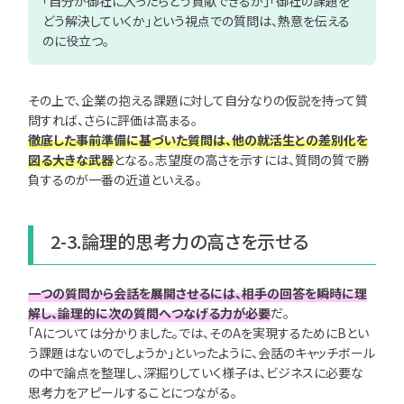
「自分が御社に入ったらどう貢献できるか」「御社の課題を
どう解決していくか」という視点での質問は、熱意を伝える
のに役立つ。
その上で、企業の抱える課題に対して自分なりの仮説を持って質
問すれば、さらに評価は高まる。
徹底した事前準備に基づいた質問は、他の就活生との差別化を
図る大きな武器
となる。志望度の高さを示すには、質問の質で勝
負するのが一番の近道といえる。
2-3.論理的思考力の高さを示せる
一つの質問から会話を展開させるには、相手の回答を瞬時に理
解し、論理的に次の質問へつなげる力が必要
だ。
「Aについては分かりました。では、そのAを実現するためにBとい
う課題はないのでしょうか」といったように、会話のキャッチボール
の中で論点を整理し、深掘りしていく様子は、ビジネスに必要な
思考力をアピールすることにつながる。