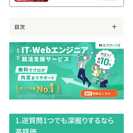
種
業
ト使うべき？
就活エージェント使うべき？
研
研
2025.08.29
2025.08.29
キャリア
キャリア
究
究
ラン
書
目次
キン
類
グ
選
考
ピ
ッ
ク
ア
タ
ッ
グ
プ
一
覧
「
へ
人
気
1.逆質問1つでも深掘りするなら
タ
グ」
高評価