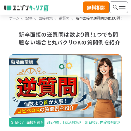
無料相談
ホーム
記事
面接対策
逆質問
新卒面接の逆質問は数より質！1つ
記
事
新卒面接の逆質問は数より質！1つでも問
カ
題ない場合と丸パクリOKの質問例を紹介
テ
絞り込み検索
一
ゴ
覧
リ
検索
へ
か
ジャンル
ら
探
す
記事カテゴリから探す
IT
IT
動画カテゴリから探す
業
職
界
種
記事カテゴリ
動画カテゴリ
研
研
※複数選択可能
※複数選択可能
究
究
STEP07 : 面接対策
STEP08 : IT就活対策
STEP09 : 内定後対応
STE
IT業界研究
IT就活対策
IT
ラン