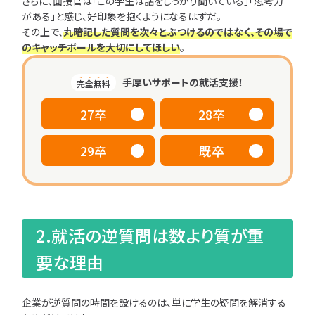
さらに、面接官は「この学生は話をしっかり聞いている」「思考力
者
ェー
がある」と感じ、好印象を抱くようになるはずだ。
別
ズ
その上で、
丸暗記した質問を次々とぶつけるのではなく、その場で
別
のキャッチボールを大切にしてほしい
。
お
手厚いサポートの就活支援！
悩
完全無料
み
27卒
28卒
別
29卒
既卒
お気
に入り一覧
絞
2.就活の逆質問は数より質が重
り
込
要な理由
み
検
索
企業が逆質問の時間を設けるのは、単に学生の疑問を解消する