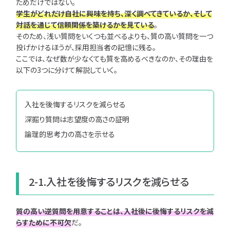
ためだけではない。
学生がどれだけ自社に興味を持ち、深く調べてきているか、そして
対話を通じて信頼関係を築けるかを見ている
。
ユニゾンキャリア転職
そのため、浅い質問をいくつも並べるよりも、質の高い質問を一つ
利用規約
投げかけるほうが、採用担当者の記憶に残る。
個人情報の取り扱い
ここでは、なぜ数が少なくても質を高めるべきなのか、その理由を
個人情報保護方針
以下の3つに分けて解説していく。
入社を後悔するリスクを減らせる
深掘り質問は志望度の高さの証明
論理的思考力の高さを示せる
2-1.入社を後悔するリスクを減らせる
質の高い逆質問を用意することは、入社後に後悔するリスクを減
らすために不可欠
だ。