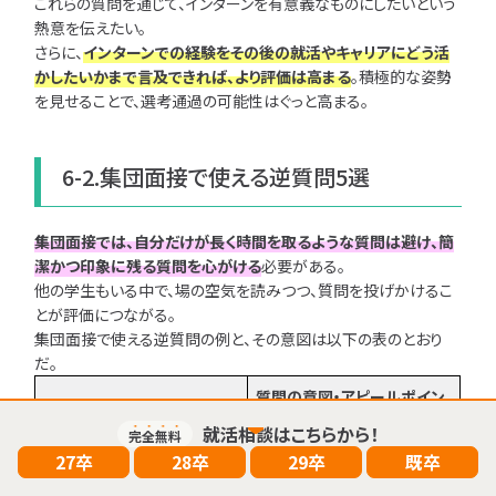
これらの質問を通じて、インターンを有意義なものにしたいという
熱意を伝えたい。
さらに、
インターンでの経験をその後の就活やキャリアにどう活
かしたいかまで言及できれば、より評価は高まる
。積極的な姿勢
を見せることで、選考通過の可能性はぐっと高まる。
6-2.集団面接で使える逆質問5選
集団面接では、自分だけが長く時間を取るような質問は避け、簡
潔かつ印象に残る質問を心がける
必要がある。
0
検索結果：
件
他の学生もいる中で、場の空気を読みつつ、質問を投げかけるこ
とが評価につながる。
検索
集団面接で使える逆質問の例と、その意図は以下の表のとおり
だ。
質問の意図・アピールポイン
逆質問の例
ト
就活相談はこちらから！
完全無料
27卒
28卒
29卒
既卒
御社で活躍されている若手社
自分が目指すべき人物像を理
員に共通する特徴はあります
解し、入社後の活躍をイメー