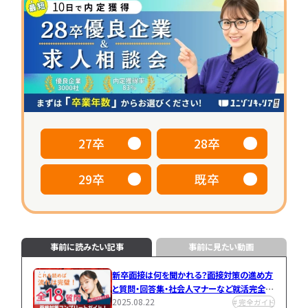
専門学生
働き方
大学院生
早期選考
本選考
資格取得
キャリア
動
画
カ
テ
一
ゴ
覧
リ
へ
か
ら
27卒
28卒
探
す
29卒
既卒
IT
IT
就
業
活
界
対
研
事前に読みたい記事
事前に見たい動画
策
究
新卒面接は何を聞かれる？面接対策の進め方
IT
IT
と質問・回答集・社会人マナーなど就活完全解
職
企
就活エージェン
2025.08.22
説！
完全ガイド