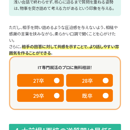
浅い会話で終わらせず、核心に迫るまで質問を重ねる姿勢
は、物事を突き詰めて考える力があるという印象を与える。
ただし、相手を問い詰めるような圧迫感を与えないよう、相槌や
感謝の言葉を挟みながら、柔らかい口調で聞くことを心がけた
い。
さらに、
相手の回答に対して共感を示すことで、より話しやすい雰
囲気を作ることができる
。
IT専門就活のプロに無料相談！
27卒
28卒
29卒
既卒