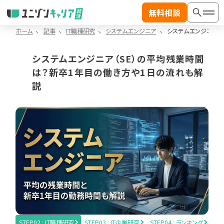
無料相談
ホーム
記事
IT職種研究
システムエンジニア
システムエンジニア（
記
事
システムエンジニア（SE）の平均残業時間
カ
は？新卒1年目の働き方や1日の流れも解
テ
絞り込み検索
一
ゴ
説
覧
リ
検索
へ
か
ジャンル
ら
探
す
記事カテゴリから探す
IT
IT
動画カテゴリから探す
業
職
界
種
記事カテゴリ
動画カテゴリ
研
研
※複数選択可能
※複数選択可能
究
究
IT業界研究
IT就活対策
IT
ラン
STEP02 : IT職種研究
STEP03 : IT企業研究
STEP04 : ランキング
ST