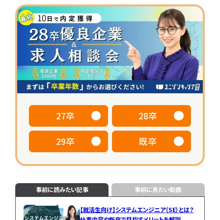
専門学生
働き方
大学院生
早期選考
本選考
資格取得
キャリア
動
画
カ
テ
一
ゴ
覧
リ
へ
か
ら
探
27卒
28卒
す
IT
IT
29卒
既卒
就
業
活
界
対
研
策
究
事前に読みたい記事
事前に見たい動画
IT
IT
職
企
【就活生向け】システムエンジニア（SE）とは？
仕事内容や新卒で目指すメリットを解説