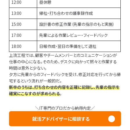
12:00
昼休憩
13:00
帰社・打ち合わせの議事録作成
15:00
設計書の修正作業（先輩の指示のもと実施）
17:00
先輩による作業レビュー・フィードバック
18:00
日報作成・翌日の準備をして退社
上流工程では、顧客やチームメンバーとのコミュニケーションが
仕事の中心になる。そのため、デスクに向かって黙々と作業する
時間は意外と少ない。
夕方に先輩からのフィードバックを受け、修正対応を行ってから帰
宅するという流れが一般的だ。
新卒のうちは、打ち合わせの内容を正確に記録し、先輩の指示を
確実にこなすのが求められる
。
＼IT専門のプロだから納得内定／
就活アドバイザーに相談する