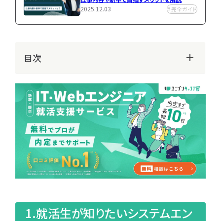
種
業
新卒からエンジ
2025.12.03
完全ガイド
研
研
ニアがアツい
新卒からエンジニアがアツい
究
究
2025.08.29
2025.08.29
キャリア
キャリア
ラン
書
キン
類
目次
グ
選
考
ピ
ッ
ク
ア
タ
ッ
グ
プ
一
覧
「
へ
人
気
タ
1.就活生が知りたいシステムエン
グ」