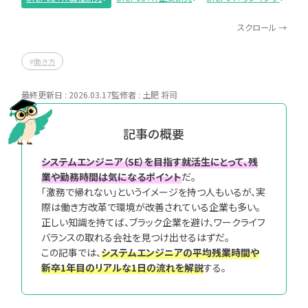
企
キン
IT職種研究
IT業界研究
業
グ
スクロール →
IT企業研究
IT職種研究
研
究
IT企業研究
ランキング
働き方
ランキング
書類選考
書
適
最終更新日 : 2026.03.17
監修者 : 土肥 将司
類
性
適性検査
書類選考
選
検
面接対策
適性検査
考
査
記事の概要
IT就活対策
面接対策
面
IT
内定後対応
内定後対応
システムエンジニア（SE）を目指す就活生にとって、残
接
就
業や勤務時間は気になるポイント
だ。
対
活
記事タグ
動画タグ
「激務で帰れない」というイメージを持つ人もいるが、実
策
対
※複数選択可能
※複数選択可能
際は働き方改革で環境が改善されている企業も多い。
策
正しい知識を持てば、ブラック企業を避け、ワークライフ
マナー
理系学生
完全ガイド
文系学生
向き・不向き
情報系学生
バランスの取れる会社を見つけ出せるはずだ。
内
優良企業
専門学生
IT業界の闇
大学院生
女性向け
文系学生
この記事では、
システムエンジニアの平均残業時間や
定
新卒1年目のリアルな1日の流れを解説
する。
後
理系学生
グルディス
女性向け
インターン
働き方
早期選考
勉強
対
インターン
本選考
資格取得
グルディス
勉強
情報系学生
キャリア
応