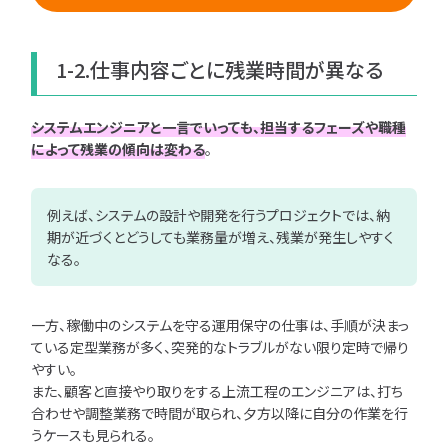
ユニゾンキャリア転職
1-2.仕事内容ごとに残業時間が異なる
利用規約
個人情報の取り扱い
個人情報保護方針
システムエンジニアと一言でいっても、担当するフェーズや職種
によって残業の傾向は変わる
。
例えば、システムの設計や開発を行うプロジェクトでは、納
期が近づくとどうしても業務量が増え、残業が発生しやすく
なる。
一方、稼働中のシステムを守る運用保守の仕事は、手順が決まっ
ている定型業務が多く、突発的なトラブルがない限り定時で帰り
やすい。
また、顧客と直接やり取りをする上流工程のエンジニアは、打ち
合わせや調整業務で時間が取られ、夕方以降に自分の作業を行
うケースも見られる。