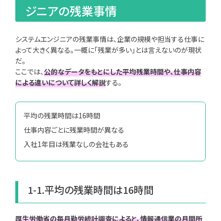
ジニアの残業事情
完全ガイド
優良企業
IT業界の闇
システムエンジニアの残業事情は、企業の規模や担当する仕事に
文系学生
よって大きく異なる。一概に「残業が多い」とは言えないのが現状
だ。
理系学生
ここでは、
公的なデータをもとにした平均残業時間や、仕事内容
女性向け
による違いについて詳しく解説
する。
働き方
勉強
インターン
平均の残業時間は16時間
早期選考
仕事内容ごとに残業時間が異なる
キャリア
入社1年目は残業なしの会社もある
最短で
学べる、IT
就活特集
ページ
1-1.平均の残業時間は16時間
対
就
象
活フ
厚生労働省の毎月勤労統計調査によると、情報通信業の月間所