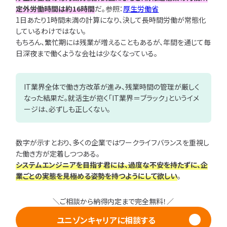
者
ェー
定外労働時間は約16時間
だ。参照：
厚生労働省
別
ズ
1日あたり1時間未満の計算になり、決して長時間労働が常態化
別
しているわけではない。
もちろん、繁忙期には残業が増えることもあるが、年間を通じて毎
お
日深夜まで働くような会社は少なくなっている。
悩
み
別
IT業界全体で働き方改革が進み、残業時間の管理が厳しく
なった結果だ。就活生が抱く「IT業界＝ブラック」というイメ
ージは、必ずしも正しくない。
お気
に入り一覧
数字が示すとおり、多くの企業ではワークライフバランスを重視し
た働き方が定着しつつある。
絞
システムエンジニアを目指す君には、過度な不安を持たずに、企
り
業ごとの実態を見極める姿勢を持つようにして欲しい
。
込
み
検
＼ご相談から納得内定まで完全無料！／
索
ユニゾンキャリアに相談する