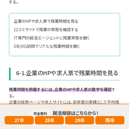
する。
企業のHPや求人票で残業時間を見る
口コミサイトで残業の実態を確認する
IT専門の就活エージェントに残業実態を聞く
OB/OG訪問でリアルな残業時間を聞く
0
6-1.企業のHPや求人票で残業時間を見る
検索結果：
件
検索
残業時間を把握するには、企業のHPや求人票の数字を確認
す
る。
企業の採用ページや求人サイトには、前年度の実績として平均残
業時間が掲載されていることが多い。
就活相談はこちらから！
完全無料
27卒
28卒
29卒
既卒
ただ数字を見るだけではなく、その数値がどのような条件