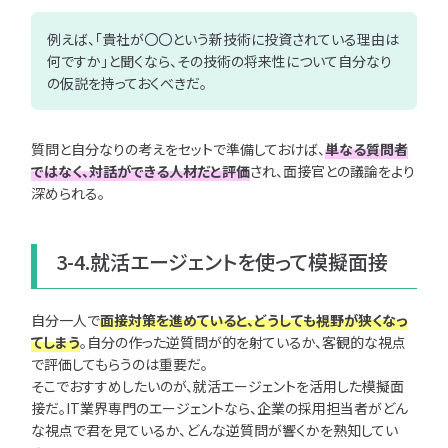
例えば、「貴社が〇〇という新技術に投資されている理由は
何ですか」と聞くなら、その技術の将来性について自分なり
の仮説を持っておくべきだ。
質問と自分なりの考えをセットで準備しておけば、
単なる質問者
ではなく、対話ができる人材だと評価
され、面接官との議論をより
深められる。
3-4.就活エージェントを使って模擬面接
自分一人で
面接対策を進めていると、どうしても視野が狭くなっ
てしまう
。自分の作った逆質問が的を射ているか、客観的な視点
で評価してもらうのは重要だ。
そこでおすすめしたいのが、就活エージェントを活用した模擬面
接だ。IT業界専門のエージェントなら、企業の採用担当者がどん
な視点で君を見ているか、どんな逆質問が響くかを熟知してい