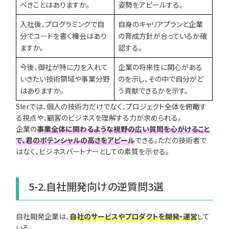
べきことはありますか。
姿勢をアピールする。
入社後、プログラミングで自
自身のキャリアプランと企業
分でコードを書く機会はあり
の育成方針が合っているか確
ますか。
認する。
今後、御社が特に力を入れて
企業の将来性に関心がある
いきたい技術領域や事業分野
のを示し、その中で自分がど
はありますか。
う貢献できるかを示す。
SIerでは、個人の技術力だけでなく、プロジェクト全体を俯瞰す
る視点や、顧客のビジネスを理解する力が求められる。
企業の
事業全体に関わるような視野の広い質問を心がけること
で、君のポテンシャルの高さをアピール
できる。ただの技術者で
はなく、ビジネスパートナーとしての素質を示せる。
5-2.自社開発向けの逆質問3選
自社開発企業は、
自社のサービスやプロダクトを開発・運営
して
いる。