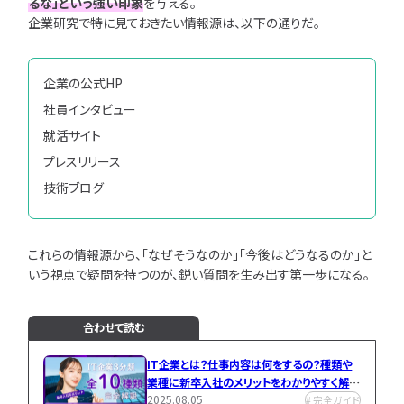
るな」という強い印象
を与える。
企業研究で特に見ておきたい情報源は、以下の通りだ。
企業の公式HP
社員インタビュー
就活サイト
プレスリリース
技術ブログ
これらの情報源から、「なぜそうなのか」「今後はどうなるのか」と
いう視点で疑問を持つのが、鋭い質問を生み出す第一歩になる。
合わせて読む
IT企業とは？仕事内容は何をするの？種類や
業種に新卒入社のメリットをわかりやすく解
2025.08.05
説！
完全ガイド