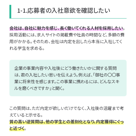
者
ェー
1-1.応募者の入社意欲を確認したい
別
ズ
別
会社は、自社に魅力を感じ、長く働いてくれる人材を採用したい
。
お
採用活動には、求人サイトの掲載費や社員の時間など、多額の費
悩
用がかかる。そのため、会社は内定を出したら本当に入社してく
み
れる学生を求める。
別
お気
企業の事業内容や入社後にどう働きたいかに関する質問
に入り一覧
は、君の入社したい思いを伝えよう。例えば、「御社の〇〇事
業に将来性を感じます。この事業に携わるには、どんなスキ
ルを磨くべきですか」と聞く。
絞
り
込
この質問は、ただ内定が欲しいだけでなく、入社後の活躍まで考
み
えていると示せる。
検
質の高い逆質問は、他の
学生
との差別化となり、内定獲得にぐっ
索
と近づく
。