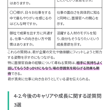
したいという意思を示す。
はありますか。
〇〇様が、日々お仕事をする
仕事の面白さを具体的に知る
中で最もやりがいを感じるの
と同時に、面接官への関心を
はどんな時ですか。
示す。
御社で成果を出す方に共通す
活躍する人材のモデルを知
る、仕事への向き合い方や習
り、自分もそうなりたいという
慣はありますか。
成長意欲を示す。
これらの質問は、君が企業の文化や価値観にフィットしようと努力
する姿勢を示すのにもつながる。
特に面接官自身の経験について尋ねる質問は、
相手に気持ちよく
話してもらうきっかけにもなり、場の雰囲気を和らげる効果も期
待
できる。
君が真剣に仕事に向き合おうとしている姿を伝えられる。
4-2.今後のキャリアや成長に関する逆質問
3選