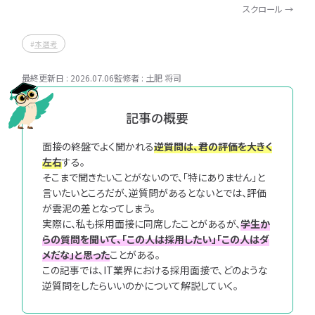
スクロール →
企
キン
IT職種研究
IT業界研究
業
グ
IT企業研究
IT職種研究
研
本選考
究
IT企業研究
ランキング
最終更新日 : 2026.07.06
監修者 : 土肥 将司
ランキング
書類選考
書
適
類
性
適性検査
書類選考
選
検
記事の概要
面接対策
適性検査
考
査
IT就活対策
面接対策
面接の終盤でよく聞かれる
逆質問は、君の評価を大きく
面
IT
左右
する。
内定後対応
内定後対応
接
就
そこまで聞きたいことがないので、「特にありません」と
対
活
記事タグ
動画タグ
言いたいところだが、逆質問があるとないとでは、評価
策
対
が雲泥の差となってしまう。
※複数選択可能
※複数選択可能
策
実際に、私も採用面接に同席したことがあるが、
学生か
マナー
理系学生
完全ガイド
文系学生
向き・不向き
情報系学生
らの質問を聞いて、「この人は採用したい」「この人はダ
内
メだな」と思った
ことがある。
優良企業
専門学生
IT業界の闇
大学院生
女性向け
文系学生
定
この記事では、IT業界における採用面接で、どのような
後
理系学生
グルディス
女性向け
インターン
働き方
早期選考
勉強
逆質問をしたらいいのかについて解説していく。
対
インターン
本選考
資格取得
グルディス
勉強
情報系学生
キャリア
応