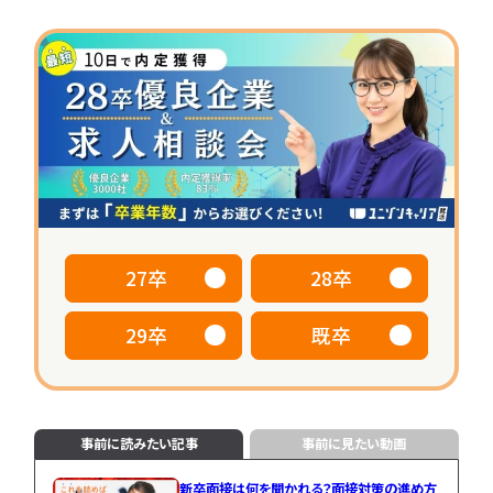
専門学生
働き方
大学院生
早期選考
本選考
資格取得
キャリア
動
画
カ
テ
一
ゴ
覧
リ
へ
か
ら
探
す
27卒
28卒
IT
IT
29卒
既卒
就
業
活
界
対
研
策
究
事前に読みたい記事
事前に見たい動画
IT
IT
職
企
新卒面接は何を聞かれる？面接対策の進め方