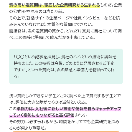
質の高い逆質問は、徹底した企業研究から生まれる
ものだ。企業
の公式HPを見るのは当たり前。
その上で、就活サイトの企業ページや社員インタビューなどを読
み込んでいなければ、本質的な質問はできない。
面接官は、君の逆質問の質から、どれだけ真剣に自社について調
べ、この面接に準備して臨んだかを判断している。
「〇〇という記事を拝見し、貴社の△△という技術に興味を
持ちました。この技術は今後、どのように発展させるご予定
ですか」といった質問は、君の熱意と準備力を物語ってくれ
る。
浅い質問しかできない学生と、深く調べた上で質問する学生とで
は、評価に大きな差がつくのは当然といえる。
この
準備力は、入社後に新しい技術や情報を自らキャッチアップ
していく姿勢にもつながると高く評価
される。
その努力は必ず伝わるから、時間をかけてでも企業研究を深め
るのが何より重要だ。