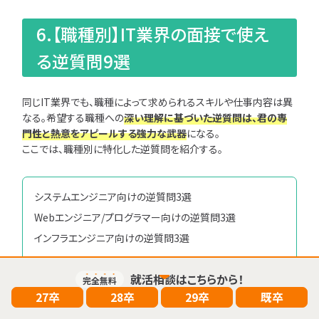
6.【職種別】IT業界の面接で使え
る逆質問9選
同じIT業界でも、職種によって求められるスキルや仕事内容は異
なる。希望する職種への
深い理解に基づいた逆質問は、君の専
門性と熱意をアピールする強力な武器
になる。
ここでは、職種別に特化した逆質問を紹介する。
0
検索結果：
件
システムエンジニア向けの逆質問3選
検索
Webエンジニア/プログラマー向けの逆質問3選
インフラエンジニア向けの逆質問3選
就活相談はこちらから！
完全無料
27卒
28卒
29卒
既卒
6-1.システムエンジニア向けの逆質問3選