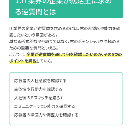
1.IT業界の企業が就活生に求め
完全ガイド
る逆質問とは
優良企業
IT業界の闇
IT業界の企業が逆質問を求めるのには、君の志望度や能力を確
文系学生
認したいという意図がある。
理系学生
単なる形式的なやり取りではなく、君のポテンシャルを見極める
女性向け
ための重要な質問といえる。
働き方
勉強
ここでは、
企業が逆質問を通して何を確認したいのか、その5つの
ポイントを解説
していく。
インターン
早期選考
キャリア
応募者の入社意欲を確認する
主体性や行動力を確認する
最短で
入社後のミスマッチを減らす
学べる、IT
就活特集
コミュニケーション能力を確認する
ページ
応募者の準備力や調査力を確認する
対
就
象
活フ