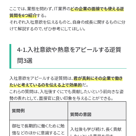
ここでは、業態を問わず、IT業界の
どの企業の面接でも使える逆
質問を6つ紹介
する。
それぞれ入社意欲を伝えるものと、自身の成長に関するものに分
けて解説するので、ぜひ参考にしてほしい。
4-1.入社意欲や熱意をアピールする逆質
問3選
入社意欲をアピールする逆質問は、
君が真剣にその企業で働き
たいと考えているのを伝える上で効果的
だ。
これらの質問は、入社後すぐにでも貢献したいという前向きな姿
勢の表れとして、面接官に良い印象を与えることができる。
質問例
質問の意図
御社で長期的に働くために勉
入社後も学び続け、長く貢献
強などのほかに意識すること