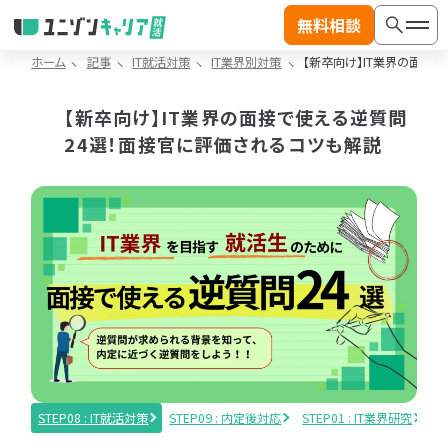
無料相談
ホーム
記事
IT就活対策
IT業界別対策
【新卒向け】IT業界の面接
記
事
【新卒向け】IT業界の面接で使える逆質問
カ
24選！面接官に評価されるコツも解説
テ
絞り込み検索
一
ゴ
覧
リ
検索
へ
か
ジャンル
ら
探
す
記事カテゴリから探す
IT
IT
動画カテゴリから探す
業
職
界
種
記事カテゴリ
動画カテゴリ
研
研
※複数選択可能
※複数選択可能
究
究
STEP08 : IT就活対策
STEP09 : 内定後対応
STEP01 : IT業界研究
S
IT業界研究
IT就活対策
IT
ラン