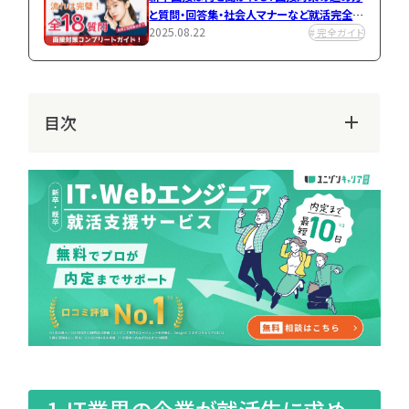
種
業
と質問・回答集・社会人マナーなど就活完全解
研
研
就活エージェン
2025.08.22
説！
完全ガイド
究
究
ト使うべき？
就活エージェント使うべき？
2025.08.29
2025.08.29
キャリア
ラン
書
キャリア
キン
類
グ
選
目次
考
ピ
ッ
ク
ア
タ
ッ
グ
プ
一
覧
「
へ
人
気
タ
グ」