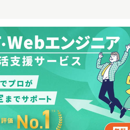
／SE内定】文系の就活迷子が
【25卒／3ヶ月で内定】専門学校から
【25卒／1ヶ月で内定
支援で内定獲得！
開発エンジニアに！スキルに自信が
からインフラエンジニ
なくても選考対策で内定獲得
た面接対策で理想のキ