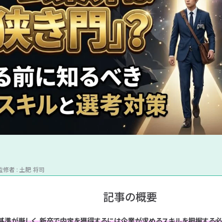
活
界
種
インターネット / Web業界
システムエンジニア
職種別ランキング
IT業界別対策
就活マナー
SIer企業
自己分析
内定式後
SPI
対
研
研
インフラエンジニア
企業別ランキング
ソフトウェア業界
IT職種別対策
内定承諾書
志望動機
SES企業
玉手箱
逆質問
策
究
究
ITコンサルタント
勝手にランキング
ハードウェア業界
自社開発企業
IT企業別対策
TG-WEB
志望動機
ガクチカ
内々定
Webデザイナー
ユニゾン㊙対策
強み・弱み
通信業界
自己PR
TAL
情報処理サービス / SIer
Webマーケター
キャリアプラン
CAB
ピックアップ「人気タグ」
データサイエンティスト
ゲーム業界
就活の軸
GAB
アプリケーションエンジニア
質問集
完全ガイド
優良企業
Webエンジニア
文系学生
理系学生
プログラマー
勉強
インターン
早
ゲームプログラマー
最短で学べる、IT就活
き
優良企業
IT業界の闇
文系学生
理系学生
女性向け
対
就
お
グルディス
情報系学生
専門学生
大学院生
早期選考
象
活
悩
者
フ
み
監修者 : 土肥 将司
別
ェ
別
ー
記事の概要
ズ
別
基準が厳しく、新卒で内定を獲得するには企業が求めるスキルを把握する