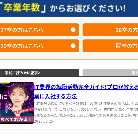
27卒
の方はこちら
28卒
の方
29卒
の方はこちら
既卒
の方
事前に読みたい記事
事
IT業界の就職活動完全ガイド！プロが教え
業に入社する方法
1.IT業界の就活でやるべき対策はこの流れ！ IT業界の就活は、闇
を受けたりしても、なかなかうまくいかない。 専門性が高く、企業
理
く異なるからだ。だからこそ、正しい順序で対策を進めることが、成
企業選びの軸管理シート
流れを理解し、ステップバイステップで進めていくことが何よりも重
2025.08.25
2025.08.29
き方