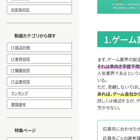
内定後対応
動画カテゴリから探す
1.ゲー
IT就活対策
IT業界研究
まず、ゲーム業界の就
それは表向き学歴不問
IT職種研究
人気業界であるという
いる。
IT企業研究
ただ、悲観しないでほ
ランキング
あれば、ゲーム会社か
詳しくは後述するが、
書類選考
欠かせない。
応募先に合わせたポ
特集ページ
応募先ごとの選考