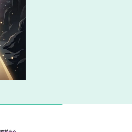
業
キ
選
ら
研
ン
考
究
グ
既卒の方はこち
ら
タグ一覧へ
IT業界の闇
女性向け
働き方
期選考
キャリア
特集ページ
必要がある
。