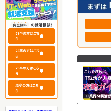
の就活相談！
完全無料
27卒の方はこち
ら
28卒の方はこち
ら
29卒の方はこち
ら
既卒の方はこち
企業選びの軸管
ら
シート
2025.08.29
働