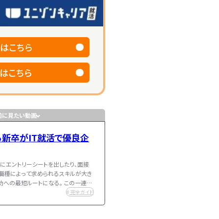
はこちら
はこちら
前に見たい動画
る新卒がIT就活で優良企
雲にエントリーシートを出したり、面接
や職種によって求められるスキルが大き
功への最短ルートになる。 この一連の
要だ。 このロードマップ…
完全ガイド
働き方