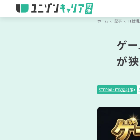
ホーム
記事
IT就
記事で学ぶ
動画で学ぶ
最短で学ぶ
IT業界
IT就活
対象者
IT職種
IT業界
ゲー
Article
Movie
Feature
IT企業
IT職種
一覧を見る
一覧を見る
一覧を見る
が狭
ランキ
書類選
ジャンル
記事カテゴリから
STEP08 : IT就活対策
動画カテゴ
IT業界研究
IT就活対策
IT職種研
IT業界研
リ
適性検査
書類選考
面接対策
適性検査
※複数選択可能
動画タグ
「IT業界研究」
のサブカテゴリ
理系学生
文系学生
情報系
インターン
早期選考
本選考
※複数選択可能