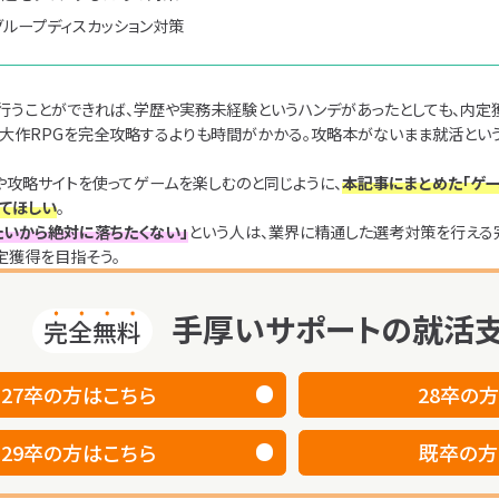
ループディスカッション対策
行うことができれば、学歴や実務未経験というハンデがあったとしても、内定
、大作RPGを完全攻略するよりも時間がかかる。攻略本がないまま就活とい
や攻略サイトを使ってゲームを楽しむのと同じように、
本記事にまとめた「ゲ
てほしい
。
たいから絶対に落ちたくない」
という人は、業界に精通した選考対策を行える
定獲得を目指そう。
手厚いサポートの就活支
完全無料
27卒
の方はこちら
28卒
の方
29卒
の方はこちら
既卒
の方