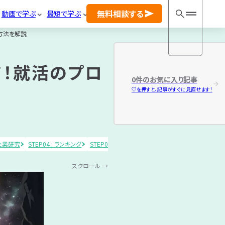
事カテゴリ
一覧
無料相談する
動画で学ぶ
最短で学ぶ
方法を解説
ラ
書
適
ン
類
性
キ
選
検
！就活のプロ
ン
考
査
0
件のお気に入り記事
グ
♡を押すと、記事がすぐに見直せます！
の就活相談！
完全無料
IT企業研究
STEP04 : ランキング
STEP05 : 書類選考
STEP06 : 適性検査
STEP
27卒の方はこち
ら
スクロール →
画カテゴリ
一覧
28卒の方はこち
ら
IT
ラ
書
企
ン
類
29卒の方はこち