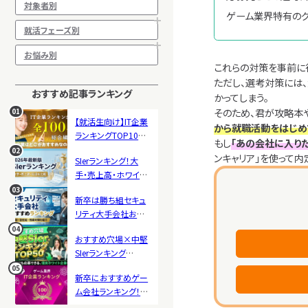
対象者別
ゲーム業界特有のグ
就活フェーズ別
お悩み別
これらの対策を事前に
ただし、選考対策には
おすすめ記事ランキング
かってしまう。
そのため、君が攻略本
01
【就活生向け】IT企業
から就職活動をはじめ
ランキングTOP100！
もし
「あの会社に入り
総合評価で企業の特
02
ンキャリア」を使って内
SIerランキング！大
徴が一覧でよくわか
手・売上高・ホワイト
る！
度を比較｜新卒にお
03
新卒は勝ち組セキュ
すすめ企業一覧
リティ大手会社おす
2026年最新版
すめランキング！年
04
おすすめ穴場×中堅
収・初任給・残業時間
SIerランキング
を紹介
TOP50！新卒が今か
05
新卒におすすめゲー
ら間に合う企業一覧
ム会社ランキング！大
手制作会社・人気メ