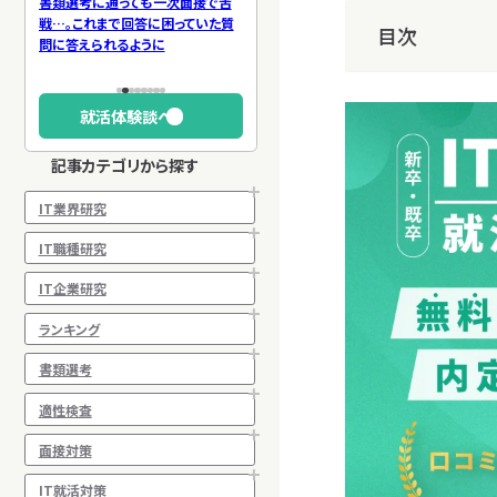
良企業
書類選考に通っても一次面接で苦
【工学部からWebエンジニア】面接
【26卒
度が高
戦…。これまで回答に困っていた質
の深掘り質問に対する回答に苦戦
親身な
目次
問に答えられるように
した理由と解決策とは
就活体験談へ
記事カテゴリから探す
IT業界研究
IT職種研究
IT企業研究
ランキング
書類選考
適性検査
面接対策
IT就活対策