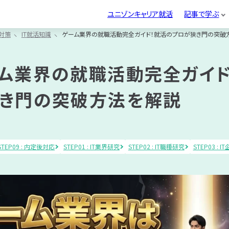
記事カテゴリから探
記
ユニゾンキャリア就活
記事で学ぶ
へ
す
活対策
IT就活知識
ゲーム業界の就職活動完全ガイド！就活のプロが狭き門の突破
IT
IT
IT
業
職
企
研究
対策
別
就活フェーズ別
適性検査
IT企業研究
お悩み別
界
種
業
研究
研究
面接対策
ランキング
ム業界の就職活動完全ガイド
研
研
研
絞り込み検索
研究
研究
IT就活対策
書類選考
究
究
究
き門の突破方法を解説
ング
内定後対応
面
IT
内
考
接
就
定
対
活
後
探す
動画カテゴリから探す
策
対
対
策
応
STEP09 : 内定後対応
STEP01 : IT業界研究
STEP02 : IT職種研究
STEP03 : 
究
究
IT企業研究
IT職種研究
IT企業研究
ランキング
ランキング
書類選考
動画カテゴリから探
動
IT就活対策
面接対策
内定後対応
内定後対応
へ
す
IT
IT
IT
学生
専門学生
大学院生
女性向け
グルディス
就
業
職
業界別ランキング
エントリーシート
IT就活知識
Webテスト
内定辞退
ガクチカ
IT業界
IT職種
IT企業
資格取得
勉強
キャリア
働き方