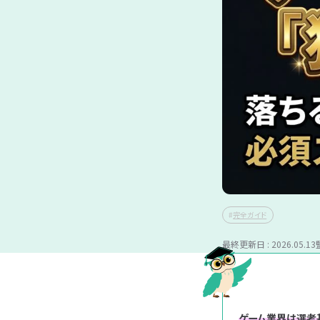
記事カテゴ
リ
※複数選択可能
マナー
完全ガイド
向き・不向
記事タグ
完全ガイド
働き方
勉強
インターン
※複数選択可能
最終更新日 : 2026.05.13
本選考
資格取得
キャリア
ゲーム業界は選考