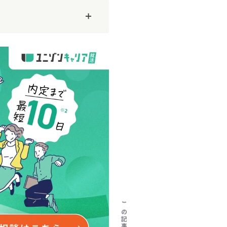
】文系未経験
【25卒／SIer内定】情報系専門学生
【2ヶ月でSIerに内定】大学4年生の
【
アへ！徹底し
が3ヶ月でSIerの開発エンジニア
5月から就活をやり直し、インフラエ
か
ャリアを実現
に！希望企業から内定獲得できた秘
ンジニアに！
い
訣とは？