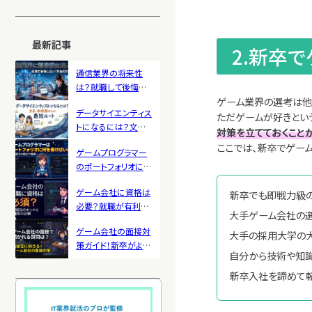
ーカー・ホワイト企業
を紹介
最新記事
2.新卒
通信業界の将来性
は？就職して後悔し
ゲーム業界の選考は他
ないためのオワコン
データサイエンティス
実態と業界理解
ただゲームが好きとい
トになるには？文系・
対策を立てておくこと
新卒・未経験からの
ここでは、新卒でゲー
ゲームプログラマー
就職方法を解説
のポートフォリオに載
せるべき内容＆作り
ゲーム会社に資格は
新卒でも即戦力級
方とは？新卒採用の
必要？就職が有利に
視点で解説
大手ゲーム会社の
なる職種別おすすめ
ゲーム会社の面接対
資格も紹介
大手の採用大学の
策ガイド！新卒がよく
自分から技術や知
聞かれる質問と受か
るコツを紹介
新卒入社を諦めて