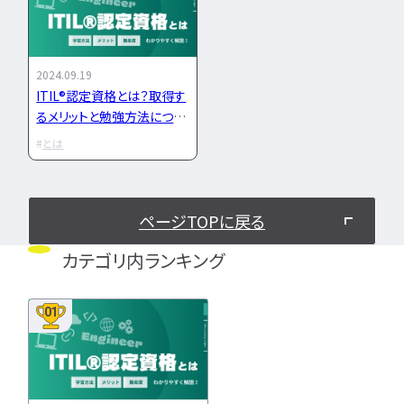
IT企業
キャリアパス
なるには
未経験
女性
#成長
プロジェクト管理
勉強・学習
書類選考
経験者
#スキル
その他エンジニア職種
面接対策
おすすめ
違い
2024.09.19
エンジニア資格
#とは
ITIL®認定資格とは？取得す
864
検索
検索結果：
件
るメリットと勉強方法につい
民間開発資格
#キャリアア
て解説
民間インフラ資格
ップ
とは
情報処理技術者試験（国家）
タグから探す
ページTOPに戻る
CompTIA
JCSQE
カテゴリ内ランキング
JSTQB
swift
CCST
AI
オラクルマスター
01
タイミング
Python
C言語
PHP
J
GCP
Azure
A