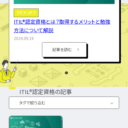
インフラエンジニア職
PICK UP !!
どんな求人を選べばいい？
フルスタックエンジニア
CompTIA
JCSQE
ITIL®認定資格とは？取得するメリットと勉強
企業選びで失敗すると？
ネットワークエンジニア
JSTQB
swift
CCIE
CCST
AI
サーバーエンジニア
方法について解説
転職の軸に沿った企業はどう選ぶ？
オラクルマスター
タイミング
Python
データベースエンジニア
2024.09.19
応募書類・資格勉強
C言語
PHP
Ruby
Java
GCP
セキュリティエンジニア
Azure
AWS
LPIC
LinuC
記事を読む
クラウドエンジニア
エンジニアの資格取得は何がいい？
CCNP
CCNA
スキルアップ
開発エンジニア職種
エンジニアの書類作成の注意点は？
プロジェクト
炎上案件
ゆるブラック企業
ポートフォリオ・スキルシートは？
Webエンジニア
ホワイト企業
第二新卒
転職失敗
アプリケーションエンジニア
面接対策・内定獲得
成長
文系
辞めたい
ランキング
フロントエンドエンジニア
経歴・学歴
ブラック企業
適性・向き不向き
ITIL®認定資格の記事
QAエンジニア
エンジニアの面接対策どうすれば？
スキル
仕事内容
将来性・需要
組み込みエンジニア
タグで絞り込む
エンジニアの面接で落とされる理由は？
年収・給料
就活・新卒
とは
バックエンドエンジニア
エンジニアの技術質問どう答える？
職種・種類
転職成功
年収アップ
#スキルアッ
IT業界
プ
やめとけ
働き方
キャリアアップ