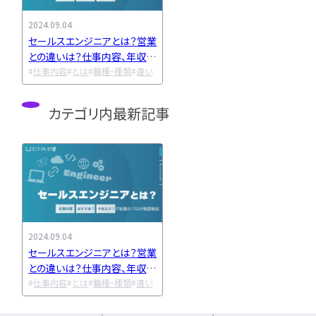
LPIC
LinuC
C
CCNA
スキルアップ
2024.09.04
セールスエンジニアとは？営業
プロジェクト
炎上案
との違いは？仕事内容、年収か
ゆるブラック企業
らキャリアプランを解説
仕事内容
とは
職種・種類
違い
ホワイト企業
第二新
転職失敗
成長
カテゴリ内最新記事
辞めたい
ランキング
経歴・学歴
ブラック
適性・向き不向き
ス
仕事内容
将来性・需
年収・給料
就活・新
とは
職種・種類
転職成功
年収アップ
2024.09.04
セールスエンジニアとは？営業
やめとけ
働き方
との違いは？仕事内容、年収か
キャリアアップ
らキャリアプランを解説
仕事内容
とは
職種・種類
違い
キャリアパス
なるに
未経験
女性