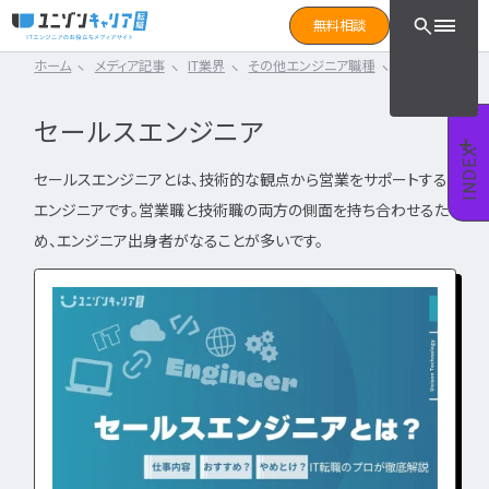
CLICK TO SEARCH !!
まずは読みたい記事をサ
無料相談
と検索！
ホーム
メディア記事
IT業界
その他エンジニア職種
セールスエンジ
CLICK TO SEARCH !!
カテゴリ×タグ
転職フェーズ
キーワード
カテゴリから探す
セールスエンジニア
カテゴリ
から探す
IT転職コラム
INDEX
エンジニア転職の準備
IT転職コラム
セールスエンジニアとは、技術的な観点から営業をサポートする
IT転職ガイド
エンジニアです。営業職と技術職の両方の側面を持ち合わせるた
転職エージェント
エンジニアってどういう仕事？
ITエンジニア
め、エンジニア出身者がなることが多いです。
IT企業レビュー
エンジニアの働き方はどうなの？
ITスクール
エンジニアはおすすめなの？
インフラエンジニア職種
IT用語wiki
エンジニア転職活動
開発エンジニア職種
ITエンジニア
エンジニア
何のエンジニアになればいい？
IT業界
開発エンジニア
エンジニアの勉強は何をすればいい？
インフラエンジニア
エンジニアの転職に必要なものは？
エンジニア資格
システムエンジニア
企業研究・求人応募
タグ
から探す
プログラマー