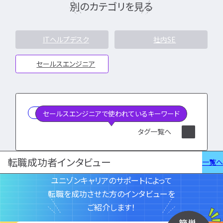
別のカテゴリを見る
勉強・学習
書類選考
経験者
面接対策
おすすめ
違い
ITヘルプデスク
社内SE
セールスエンジニア
タグ一覧
転職フェーズから探す
エンジニア転職の
とは
セールスエンジニアで使われているキーワード
備
タグ一覧へ
エンジニア転職活
転職成功者インタビュー
一覧へ
企業研究・求人応
ユニゾンキャリアのサポートによって
転職を成功させた方のインタビューを
応募書類・資格勉
ご紹介します！
面接対策・内定獲