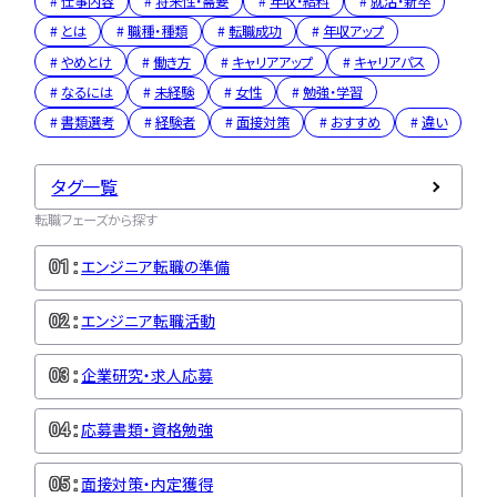
仕事内容
将来性・需要
年収・給料
就活・新卒
とは
職種・種類
転職成功
年収アップ
やめとけ
働き方
キャリアアップ
キャリアパス
なるには
未経験
女性
勉強・学習
書類選考
経験者
面接対策
おすすめ
違い
タグ一覧
転職フェーズから探す
エンジニア転職の準備
エンジニア転職活動
企業研究・求人応募
応募書類・資格勉強
面接対策・内定獲得