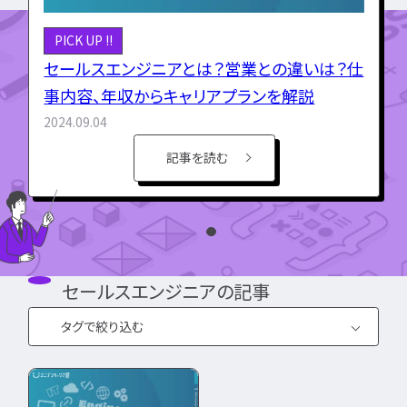
インフラエンジニア職
PICK UP !!
どんな求人を選べばいい？
フルスタックエンジニア
CompTIA
JCSQE
セールスエンジニアとは？営業との違いは？仕
企業選びで失敗すると？
ネットワークエンジニア
JSTQB
swift
CCIE
CCST
AI
サーバーエンジニア
事内容、年収からキャリアプランを解説
転職の軸に沿った企業はどう選ぶ？
オラクルマスター
タイミング
Python
データベースエンジニア
2024.09.04
応募書類・資格勉強
C言語
PHP
Ruby
Java
GCP
セキュリティエンジニア
Azure
AWS
LPIC
LinuC
記事を読む
クラウドエンジニア
エンジニアの資格取得は何がいい？
CCNP
CCNA
スキルアップ
開発エンジニア職種
エンジニアの書類作成の注意点は？
プロジェクト
炎上案件
ゆるブラック企業
ポートフォリオ・スキルシートは？
Webエンジニア
ホワイト企業
第二新卒
転職失敗
アプリケーションエンジニア
面接対策・内定獲得
成長
文系
辞めたい
ランキング
フロントエンドエンジニア
経歴・学歴
ブラック企業
適性・向き不向き
セールスエンジニアの記事
QAエンジニア
エンジニアの面接対策どうすれば？
スキル
仕事内容
将来性・需要
組み込みエンジニア
タグで絞り込む
エンジニアの面接で落とされる理由は？
年収・給料
就活・新卒
とは
バックエンドエンジニア
エンジニアの技術質問どう答える？
職種・種類
転職成功
年収アップ
#と
IT業界
は
やめとけ
働き方
キャリアアップ