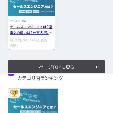
IT企業
キャリアパス
なるには
未経験
女性
プロジェクト管理
勉強・学習
書類選考
経験者
その他エンジニア職種
面接対策
おすすめ
違い
2024.09.04
エンジニア資格
セールスエンジニアとは？営
864
検索
検索結果：
件
業との違いは？仕事内容、年
民間開発資格
収からキャリアプランを解説
民間インフラ資格
仕事内容
とは
職種・種類
違い
情報処理技術者試験（国家）
タグから探す
ページTOPに戻る
CompTIA
JCSQE
JSTQB
swift
カテゴリ内ランキング
CCST
AI
オラクルマスター
01
タイミング
Python
C言語
PHP
J
GCP
Azure
A