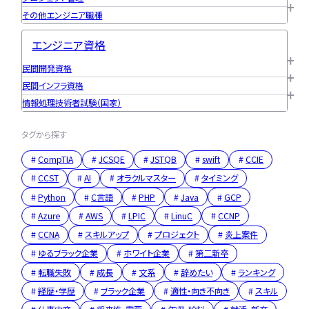
その他エンジニア職種
エンジニア資格
民間開発資格
民間インフラ資格
情報処理技術者試験（国家）
タグから探す
CompTIA
JCSQE
JSTQB
swift
CCIE
CCST
AI
オラクルマスター
タイミング
Python
C言語
PHP
Java
GCP
Azure
AWS
LPIC
LinuC
CCNP
CCNA
スキルアップ
プロジェクト
炎上案件
ゆるブラック企業
ホワイト企業
第二新卒
転職失敗
成長
文系
辞めたい
ランキング
経歴・学歴
ブラック企業
適性・向き不向き
スキル