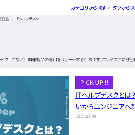
CLICK TO SEARCH !!
まずは読みたい記事をサ
カテゴリから探す
タグから探
ア職種
ITヘルプデスク
ホワイト企業
第二新卒
辞めたい
ブ
ITエンジニア
イン
エンジニア転職活動
企業研究・求人応募
応募書類
03
04
カテゴリから探す
事をサクッと検索！
年収・給料
とは
職種・種類
年収アップ
エンジニア
ネットワー
IT転職コ
ITエンジ
ーズ
から探す
キーワード
から探す
るには
未経験
書類選考
経験者
面
開発エンジニア
サーバー
ラム
ニア
インフラエンジニア
データベ
システムエンジニア
セキュリテ
IT転職ガイド
エンジニア
ア
ハードウェアなどIT関連製品の運用をサポートする仕事です。エンジニアに該当
プログラマー
クラウドエ
転職エージェント
開発エンジニア
ア
IT企業レビュー
インフラエンジ
IT業界
エン
き方はどうなの？
エンジニアはおすすめなの？
ア
ITスクール
PICK UP !!
IT企業
民間開発
）
）
システムエンジ
IT用語wiki
PM）
プロジェクト管理
民間イン
ITヘルプデスクと
ア
その他エンジニア職種
情報処理
勉強は何をすればいい？
プログラマー
験
いからエンジニアへ
フィサー（PMO）
2024.09.04
ると？
転職の軸に沿った企業はどう選ぶ？