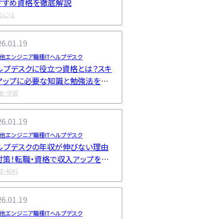
すすめ資格を徹底解説
るには
6.01.19
他エンジニア職種
ITヘルプデスク
ルプデスクに役立つ資格とは？スキ
アップに必要な知識と勉強法を詳
く解説
強・学習
6.01.19
他エンジニア職種
ITヘルプデスク
ルプデスクの年収が伸びない理由
対策！転職・資格で収入アップを目
す方法を解説
収・給料
6.01.19
他エンジニア職種
ITヘルプデスク