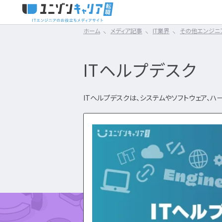
ホーム
メディア記事
IT業界
その他エンジニ
タイミング
スキルアップ
IT転職コラム
エンジニア転職の準備
01
02
まずは読みたい記
CLICK TO SEARCH !!
スキル
仕事内容
IT転職ガイド
カテゴリ×タグ
から探す
転職フェ
ITヘルプデスク
な
転職エージェント
IT企業レビュー
IT転職ガイド
エンジニア
ネットワークエンジニア
Webエンジニア
IT企業
民間開発資格
IT転職コラム
ITスクール
業界で選ぶIT転職
エンジニア職業ガイド
サーバーエンジニア
サーバーサイドエンジニ
自社開発
Swift資格
ITヘルプデスクは、システムやソフトウェア、
エンジニア転職の準備
IT用語wiki
はじめてのIT転職
エンジニア職業ゴシップ
データベースエンジニア
アプリケーションエンジニ
SES
テスト資格
ITエンジニア
転職エージェント
エンジニア転職ガイド
セキュリティエンジニア
フロントエンドエンジニア
Sler
Python資格
開発エンジニア職種
エンジニアってどういう仕事？
エンジニアの働
職種別おすすめ
開発エンジニア
クラウドエンジニア
QAエンジニア
プロジェクト管理
Ruby資格
インフラエンジニア職種
Webエンジニア
企業別おすすめ
開発職業ガイド
テストエンジニア（テスター
プロジェクトリーダー（PL
Swift資格
エンジニア転職活動
経験別おすすめ
開発職業ゴシップ
組み込みエンジニア
プロジェクトマネージャー（
HTML資格
アプリケーションエンジニア
開発エンジニア職種
年齢別おすすめ
開発転職ガイド
バックエンドエンジニア
ITコンサルタント
Java資格
フロントエンドエンジニア
何のエンジニアになればいい？
エンジニアの
技術別おすすめ
インフラエンジニア
ブリッジSE
Android™技術者認定試
QAエンジニア
IT業界
IT企業レビュー
インフラ職業ガイド
プロジェクトマネジメントオ
PHP資格
エンジニアの転職に必要なものは？
組み込みエンジニア
IT企業分析
インフラ職業ゴシップ
その他エンジニア職種
C言語資格
企業研究・求人応募
企業インタビュー
インフラ転職ガイド
ITヘルプデスク
民間インフラ資格
バックエンドエンジニア
エンジニア資格
ITスクール
システムエンジニア
社内SE
Google Cloud 認定資格
プログラミングスクール
SE職業ガイド
セールスエンジニア
OSS-DB認定資格
どんな求人を選べばいい？
企業選びで失敗す