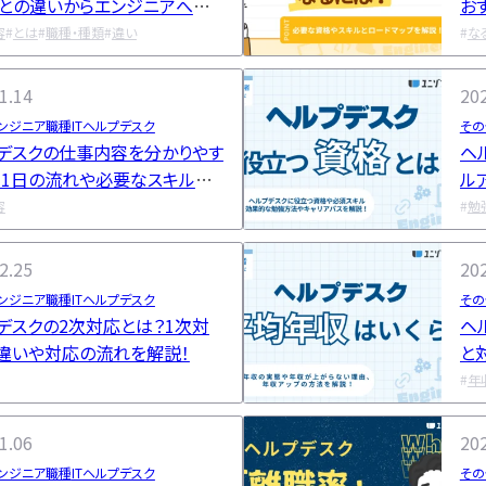
との違いからエンジニアへ転
お
解説
容
とは
職種・種類
違い
な
1.14
202
ンジニア職種
ITヘルプデスク
その
デスクの仕事内容を分かりやす
ヘ
！1日の流れや必要なスキルも
ル
し
容
勉
2.25
202
ンジニア職種
ITヘルプデスク
その
デスクの2次対応とは？1次対
ヘ
違いや対応の流れを解説！
と
指
年
1.06
202
ンジニア職種
ITヘルプデスク
その