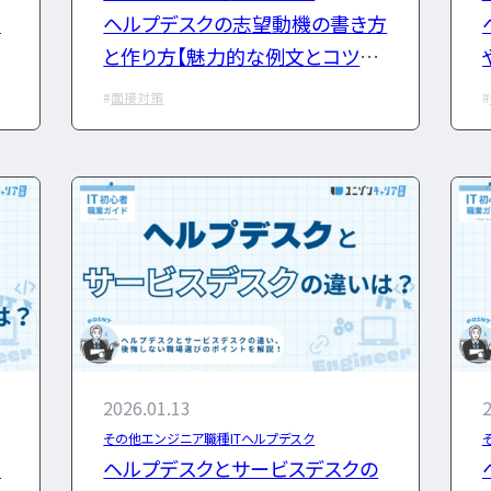
将
ヘルプデスクの志望動機の書き方
ャ
と作り方【魅力的な例文とコツを
紹介】
面接対策
2026.01.13
2
その他エンジニア職種
ITヘルプデスク
ー
ヘルプデスクとサービスデスクの