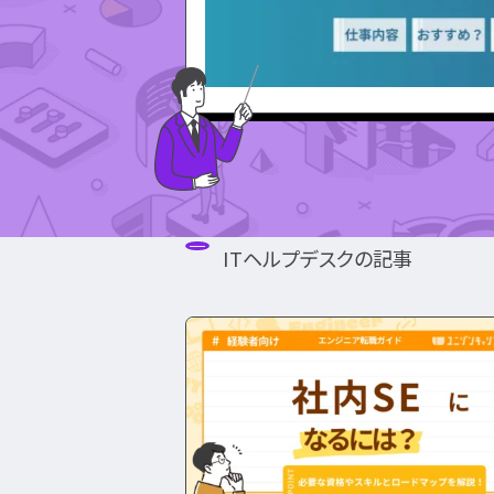
職業訓練校
SE職業ゴシップ
Oracle認定資格
応募書類・資格勉強
IT用語wiki
SE転職ガイド
AWS認定資格
開発職向け用語集
プログラマー
ITIL®認定資格
カテゴ
インフラ職向け用語集
PG職業ガイド
CompTIA認定資格
エンジニアの資格取得は何がいい？
エンジニ
PG職業ゴシップ
SANS認定資格
リ
から
ポートフォリオ・スキルシートは？
PG転職ガイド
CISA®認定資格
探す
(ISC)²認定資格
面接対策・内定獲得
Cisco技術者認定資格
Linux技術者認定資格
エンジニアの面接対策どうすれば？
エンジニ
Microsoft Azure認定資格
情報処理技術者試験（国家
エンジニアの技術質問どう答える？
プロジェクトマネージャ
ITヘルプデスクの記事
ITストラテジスト試験
データベーススペシャリス
システムアーキテクト試験
ネットワークスペシャリス
情報セキュリティマネジメ
ITパスポート
基本情報技術者試験
応用情報技術者試験
情報処理安全確保支援士
システム監査技術者試験
ITサービスマネージャ試