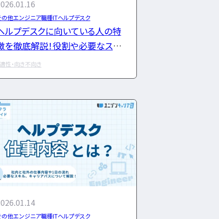
026.01.16
その他エンジニア職種
ITヘルプデスク
ヘルプデスクに向いている人の特
編集部」
ニュースページ
利用規約
個人情報の取り扱い
徴を徹底解説！役割や必要なスキ
ルも紹介
適性・向き不向き
026.01.14
その他エンジニア職種
ITヘルプデスク