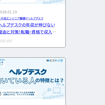
企業研究・求人応募
ング
Python
026.01.19
GCP
応募書類・資格勉強
その他エンジニア職種
ITヘルプデスク
LinuC
ヘルプデスクの年収が伸びない
ルアップ
面接対策・内定獲得
理由と対策！転職・資格で収入ア
特集一覧
ップを目指す方法を解説
ト企業
年収・給料
成長
文系
経歴・学歴
不向き
スキル
年収・給料
種・種類
やめとけ
キャリアパス
女性
経験者
違い