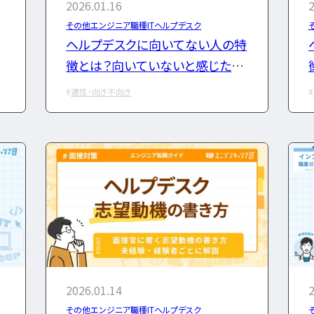
2026.01.16
2
その他エンジニア職種
ITヘルプデスク
ヘルプデスクに向いてない人の特
ユニゾンキャリア「IT転職メディア
徴とは？向いていないと感じたと
個人情報保護方針
きの対処法も紹介
適性・向き不向き
2026.01.14
2
その他エンジニア職種
ITヘルプデスク