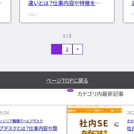
な
違いとは？仕事内容や特徴を分か
りやすく解説
違い
1 / 2
1
2
ページTOPに戻る
カテゴリ内最新記事
9.04
202
ンジニア職種
ITヘルプデスク
その
ルプデスクとは？仕事内容や類
社