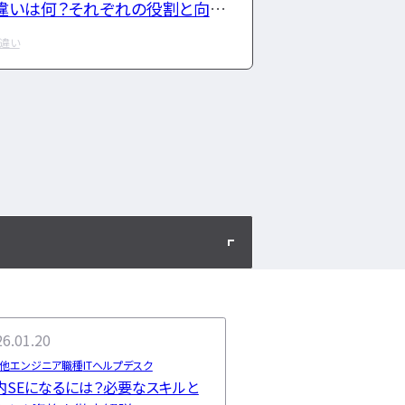
違いは何？それぞれの役割と向い
ている方の特徴
違い
6.01.20
他エンジニア職種
ITヘルプデスク
内SEになるには？必要なスキルと