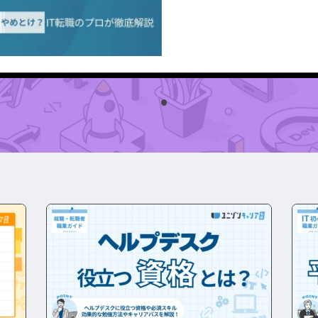
開発エン
IT業界
ジニア
IT企業
アの書類作成の注意点は？
プロジェクト管
職種
その他エンジニ
Webエンジニア
職種
アプリケーション
エンジニア
アの面接で落とされる理由は？
フロントエンドエ
）
ンジニア
試験
QAエンジニア
ト試験
組み込みエンジニ
ア
ト試験
バックエンドエン
ント試験
ジニア
タグから探す
試験
CompTIA
JCSQE
験