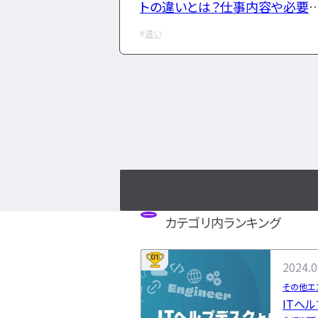
トの違いとは？仕事内容や必要
スキルを徹底解説
違い
カテゴリ内ランキング
01
2024.0
その他エ
ITヘ