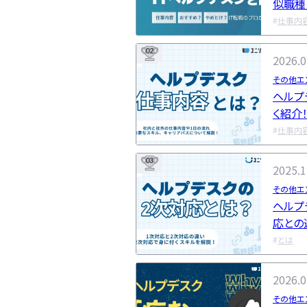
似職種
職まで
仕事内
02
2026.0
その他エ
ヘルプ
く紹介
解説
仕事内
03
2025.1
その他エ
ヘルプ
応との
とは
2026.0
その他エ