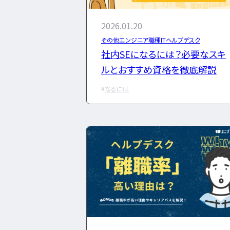
エンベデッドシステムスペ
2026.01.20
その他エンジニア職種
ITヘルプデスク
フルスタックエンジニア
CompTIA
社内SEになるには？必要なスキ
AI
オラクルマスター
タイミング
ルとおすすめ資格を徹底解説
GCP
Azure
AWS
LPIC
Li
なるには
タグ
か
プロジェクト
炎上案件
ゆるブラッ
ら探す
成長
文系
辞めたい
ランキング
スキル
仕事内容
将来性・需要
転職成功
年収アップ
やめとけ
未経験
女性
勉強・学習
書類選