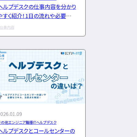
ヘルプデスクの仕事内容を分かり
やすく紹介！1日の流れや必要なス
キルも解説
仕事内容
026.01.09
その他エンジニア職種
ITヘルプデスク
ヘルプデスクとコールセンターの