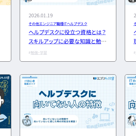
CCIE
CCST
AI
シャリスト試験
オラクルマスター
タイミ
2026.01.19
2
C言語
PHP
Java
その他エンジニア職種
ITヘルプデスク
JCSQE
JSTQB
swift
CCIE
CCST
Azure
AWS
LPIC
ヘルプデスクに役立つ資格とは？
Python
C言語
PHP
Ruby
Java
CCNP
CCNA
スキ
スキルアップに必要な知識と勉強
プロジェクト
炎上案件
nuC
CCNP
CCNA
スキルアップ
法を詳しく解説
ゆるブラック企業
ホワイ
勉強・学習
ク企業
ホワイト企業
第二新卒
転職失敗
第二新卒
転職失敗
経歴・学歴
ブラック企業
適性・向き不向き
辞めたい
ランキング
年収・給料
就活・新卒
とは
職種・種類
ブラック企業
適性・向き
働き方
キャリアアップ
キャリアパス
なるには
仕事内容
将来性・需要
考
経験者
面接対策
おすすめ
違い
就活・新卒
とは
職
転職成功
年収アップ
働き方
キャリアアップ
864
検索結果：
件
なるには
未経験
検索
勉強・学習
書類選考
面接対策
おすすめ