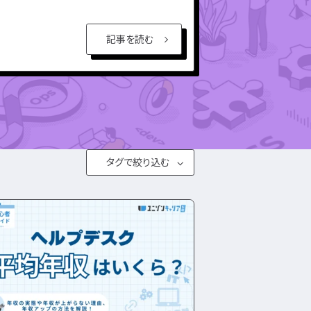
エンジニ
ア資格
記事を読む
理
民間開発資格
ア
民間インフラ資格
情報処理技術者試
験（国家）
タグで絞り込む
#とは
転職フェーズから探す
エンジニア転職の準備
エンジニア転職活動
JSTQB
swift