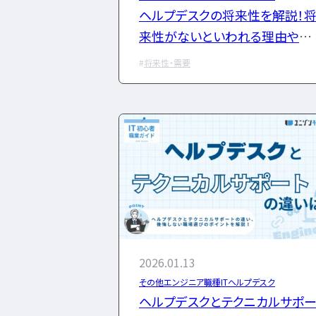
ヘルプデスクの将来性を解説！
来性がないといわれる理由やキ
リアパスを紹介
将来性・需要
2026.01.13
その他エンジニア職種
ITヘルプデスク
ヘルプデスクとテクニカルサポ