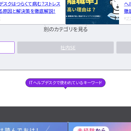
デスクはつらくて病む？ストレス
ヘ
る原因と解決策を徹底解説！
徹
け
ブ
別のカテゴリを見る
社内SE
ITヘルプデスクで使われているキーワード