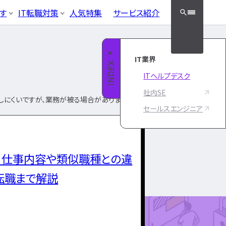
クッと検索！
す
IT転職対策
人気特集
サービス紹介
ラック企業
適性・向き不向き
フラエンジニア職種
・資格勉強
面接対策・内定獲得
05
やめとけ
キャリアパス
クエンジニア
IT業界
インフラエ
接対策
INDEX
エンジニア
ITヘルプデスク
ンジニ
ースエンジニア
ィエンジニア
ア職種
社内SE
タグ一覧へ
しにくいですが、業務が被る場合があります。
ンジニア
セールスエンジニア
ネットワークエン
ニ
ジニア資格
ジニア
サーバーエンジニ
資格
ニ
ア
フラ資格
は？仕事内容や類似職種との違
データベースエン
技術者試験（国家）
ジニア
転職まで解説
セキュリティエンジ
ニア
クラウドエンジニ
ア