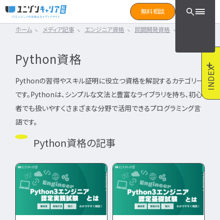
CLICK TO SEARCH !!
まずは読みたい記事をサ
無料相談
と検索！
ホーム
メディア記事
エンジニア資格
民間開発資格
Python資格
CLICK TO SEARCH !!
カテゴリ×タグ
転職フェーズ
キーワード
カテゴリから探す
Python資格
カテゴリ
から探す
IT転職コラム
INDEX
エンジニア転職の準備
IT転職コラム
Pythonの習得やスキル証明に役立つ資格を解説するカテゴリー
IT転職ガイド
です。Pythonは、シンプルな文法と豊富なライブラリを持ち、初心
転職エージェント
エンジニアってどういう仕事？
ITエンジニア
者でも扱いやすくさまざまな分野で活用できるプログラミング言
IT企業レビュー
エンジニアの働き方はどうなの？
ITスクール
語です。
エンジニアはおすすめなの？
インフラエンジニア職種
IT用語wiki
Python資格の記事
エンジニア転職活動
開発エンジニア職種
ITエンジニア
エンジニア
何のエンジニアになればいい？
IT業界
開発エンジニア
エンジニアの勉強は何をすればいい？
インフラエンジニア
エンジニアの転職に必要なものは？
エンジニア資格
システムエンジニア
企業研究・求人応募
タグ
から探す
プログラマー