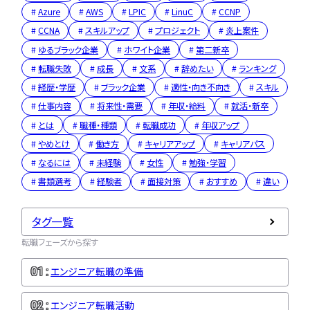
Azure
AWS
LPIC
LinuC
CCNP
CCNA
スキルアップ
プロジェクト
炎上案件
ゆるブラック企業
ホワイト企業
第二新卒
転職失敗
成長
文系
辞めたい
ランキング
経歴・学歴
ブラック企業
適性・向き不向き
スキル
仕事内容
将来性・需要
年収・給料
就活・新卒
とは
職種・種類
転職成功
年収アップ
やめとけ
働き方
キャリアアップ
キャリアパス
なるには
未経験
女性
勉強・学習
書類選考
経験者
面接対策
おすすめ
違い
タグ一覧
転職フェーズから探す
エンジニア転職の準備
エンジニア転職活動