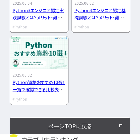
2025.06.04
2025.06.02
Python3エンジニア認定実
Python3エンジニア認定基
インフラエンジニア職
どんな求人を選べばいい？
フルスタックエンジニア
CompTIA
JCSQE
践試験とは？メリット・難易
礎試験とは？メリット・難易
企業選びで失敗すると？
ネットワークエンジニア
度・勉強方法まで解説
度・勉強方法までを解説
JSTQB
swift
CCIE
CCST
AI
Python
Python
サーバーエンジニア
転職の軸に沿った企業はどう選ぶ？
オラクルマスター
タイミング
Python
データベースエンジニア
応募書類・資格勉強
C言語
PHP
Ruby
Java
GCP
セキュリティエンジニア
Azure
AWS
LPIC
LinuC
クラウドエンジニア
エンジニアの資格取得は何がいい？
CCNP
CCNA
スキルアップ
開発エンジニア職種
エンジニアの書類作成の注意点は？
プロジェクト
炎上案件
ゆるブラック企業
2025.06.02
ポートフォリオ・スキルシートは？
Webエンジニア
ホワイト企業
第二新卒
転職失敗
Python資格おすすめ10選！
アプリケーションエンジニア
面接対策・内定獲得
成長
文系
辞めたい
ランキング
一覧で確認できる比較表付
フロントエンドエンジニア
き
経歴・学歴
ブラック企業
適性・向き不向き
Python
QAエンジニア
エンジニアの面接対策どうすれば？
スキル
仕事内容
将来性・需要
組み込みエンジニア
エンジニアの面接で落とされる理由は？
年収・給料
就活・新卒
とは
バックエンドエンジニア
エンジニアの技術質問どう答える？
職種・種類
転職成功
年収アップ
ページTOPに戻る
IT業界
やめとけ
働き方
キャリアアップ
カテゴリ内ランキング