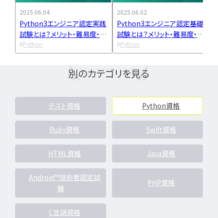
LPIC
LinuC
C
2025.06.04
2025.06.02
2
CCNA
スキルアップ
Python3エンジニア認定実践
Python3エンジニア認定基礎
プロジェクト
炎上案
試験とは？メリット・難易度・勉
試験とは？メリット・難易度・勉
ゆるブラック企業
強方法まで解説
Python
強方法までを解説
Python
ホワイト企業
第二新
転職失敗
成長
別のカテゴリを見る
辞めたい
ランキング
経歴・学歴
ブラック
テスト資格
Python資格
適性・向き不向き
ス
仕事内容
将来性・需
Ruby資格
Swift資格
年収・給料
就活・新
とは
職種・種類
HTML資格
Java資格
転職成功
年収アップ
やめとけ
働き方
Android™技術者認定試
PHP資格
験
キャリアアップ
キャリアパス
なるに
C言語資格
未経験
女性