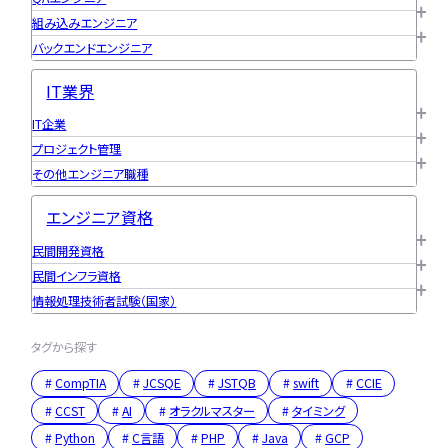
組み込みエンジニア
バックエンドエンジニア
IT業界
IT企業
プロジェクト管理
その他エンジニア職種
エンジニア資格
民間開発資格
民間インフラ資格
情報処理技術者試験（国家）
タグから探す
CompTIA
JCSQE
JSTQB
swift
CCIE
CCST
AI
オラクルマスター
タイミング
Python
C言語
PHP
Java
GCP