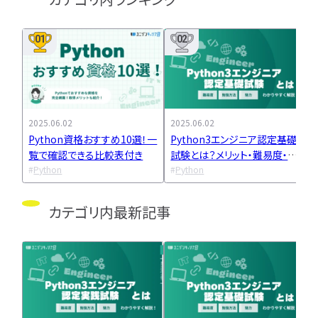
IT企業
キャリアパス
なるには
未経験
女性
プロジェクト管理
勉強・学習
書類選考
経験者
その他エンジニア職種
01
02
面接対策
おすすめ
違い
エンジニア資格
864
検索
検索結果：
件
民間開発資格
民間インフラ資格
2025.06.02
2025.06.02
2
情報処理技術者試験（国家）
Python資格おすすめ10選！一
Python3エンジニア認定基礎
覧で確認できる比較表付き
試験とは？メリット・難易度・勉
タグから探す
Python
強方法までを解説
Python
CompTIA
JCSQE
JSTQB
swift
カテゴリ内最新記事
CCST
AI
オラクルマスター
タイミング
Python
C言語
PHP
J
GCP
Azure
A