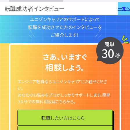
勉強・学習
書類選考
転職成功者インタビュー
一覧へ
経験者
面接対策
ユニゾンキャリアのサポートによって
おすすめ
違い
転職を成功させた方のインタビューを
ご紹介します！
タグ一覧
転職フェーズから探す
さあ、いますぐ
エンジニア転職の
相談
しよう。
備
エンジニア転職ならユニゾンキャリアにお任せくださ
エンジニア転職活
い。
あなたのお悩みをプロがしっかりサポートします。簡単
企業研究・求人応
３０秒での無料相談はこちらから。
応募書類・資格勉
転職したい方はこちら
面接対策・内定獲