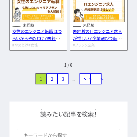
LPIC
LinuC
C
CCNA
スキルアップ
プロジェクト
炎上案
未経験
未経験
ゆるブラック企業
女性のエンジニア転職はつ
未経験のITエンジニア求人
ホワイト企業
第二新
らいからやめとけ？未経験
が怪しい？企業選びで転職
転職失敗
成長
からのキャリアプランと企業
やめとけ
女性
に失敗して後悔する末路を
ブラック企業
の選び方
紹介
辞めたい
ランキング
経歴・学歴
ブラック
1 / 8
適性・向き不向き
ス
仕事内容
将来性・需
1
2
3
...
年収・給料
就活・新
とは
職種・種類
転職成功
年収アップ
やめとけ
働き方
読みたい記事を検索！
キャリアアップ
キャリアパス
なるに
未経験
女性