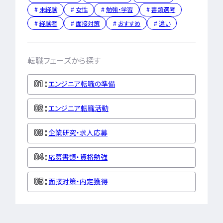
未経験
女性
勉強・学習
書類選考
経験者
面接対策
おすすめ
違い
ユニゾンキャリア「IT転職メデ
部」
転職フェーズから探す
ニュースページ
エンジニア転職の準備
利用規約
個人情報の取り扱い
エンジニア転職活動
個人情報保護方針
企業研究・求人応募
応募書類・資格勉強
面接対策・内定獲得