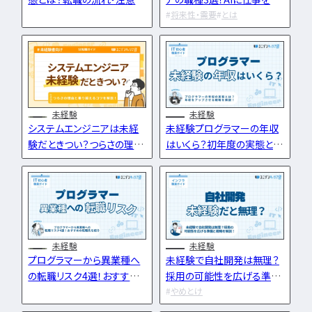
点・成功のコツを解説
われない方法も紹介
将来性・需要
とは
IT業界
インフラエンジニア職
どんな求人を選べばいい？
フルスタックエンジニア
CompTIA
JCSQE
企業選びで失敗すると？
エンジニア資格
ネットワークエンジニア
JSTQB
swift
CCIE
CCST
AI
サーバーエンジニア
転職の軸に沿った企業はどう選ぶ？
オラクルマスター
タイミング
Python
データベースエンジニア
応募書類・資格勉強
C言語
PHP
Ruby
Java
GCP
セキュリティエンジニア
未経験
未経験
Azure
AWS
LPIC
LinuC
クラウドエンジニア
システムエンジニアは未経
未経験プログラマーの年収
エンジニアの資格取得は何がいい？
CCNP
CCNA
スキルアップ
験だときつい？つらさの理由
はいくら？初年度の実態と年
開発エンジニア職種
エンジニアの書類作成の注意点は？
プロジェクト
炎上案件
ゆるブラック企業
と乗り越えるコツを解説
収アップの方法を解説
ポートフォリオ・スキルシートは？
Webエンジニア
ホワイト企業
第二新卒
転職失敗
アプリケーションエンジニア
面接対策・内定獲得
成長
文系
辞めたい
ランキング
フロントエンドエンジニア
経歴・学歴
ブラック企業
適性・向き不向き
QAエンジニア
エンジニアの面接対策どうすれば？
スキル
仕事内容
将来性・需要
組み込みエンジニア
未経験
未経験
エンジニアの面接で落とされる理由は？
年収・給料
就活・新卒
とは
プログラマーから異業種へ
未経験で自社開発は無理？
バックエンドエンジニア
エンジニアの技術質問どう答える？
の転職リスク4選！おすすめ
採用の可能性を広げる準備
職種・種類
転職成功
年収アップ
IT業界
の転職先を紹介
と戦略を解説！
やめとけ
やめとけ
働き方
キャリアアップ