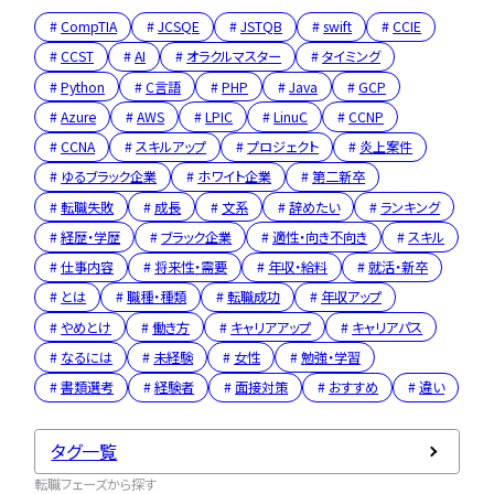
CompTIA
JCSQE
JSTQB
swift
CCIE
CCST
AI
オラクルマスター
タイミング
Python
C言語
PHP
Java
GCP
Azure
AWS
LPIC
LinuC
CCNP
CCNA
スキルアップ
プロジェクト
炎上案件
ゆるブラック企業
ホワイト企業
第二新卒
転職失敗
成長
文系
辞めたい
ランキング
経歴・学歴
ブラック企業
適性・向き不向き
スキル
仕事内容
将来性・需要
年収・給料
就活・新卒
とは
職種・種類
転職成功
年収アップ
やめとけ
働き方
キャリアアップ
キャリアパス
なるには
未経験
女性
勉強・学習
書類選考
経験者
面接対策
おすすめ
違い
タグ一覧
転職フェーズから探す