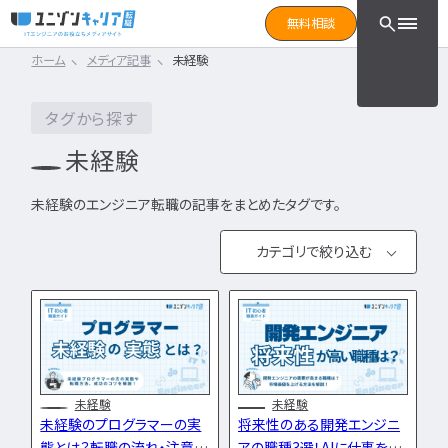
CLICK TO SEARCH !!
まずは読みたい記事をサ
無料相談
と検索！
ホーム
メディア記事
未経験
CLICK TO SEARCH !!
カテゴリ×タグ
転職フェーズ
キーワード
カテゴリから探す
カテゴリ
から探す
タグから探す
IT転職コラム
エンジニア転職の準備
未経験
IT転職コラム
IT転職ガイド
転職エージェント
エンジニアってどういう仕事？
未経験のエンジニア転職の記事をまとめたタグです。
ITエンジニア
IT企業レビュー
エンジニアの働き方はどうなの？
ITスクール
カテゴリで絞り込む
エンジニアはおすすめなの？
インフラエンジニア職種
IT用語wiki
IT転職コラム
エンジニア転職活動
開発エンジニア職種
ITエンジニア
ITエンジニア
エンジニア
何のエンジニアになればいい？
IT業界
開発エンジニア
エンジニアの勉強は何をすればいい？
インフラエンジニア
職種
インフラエンジニア
未経験
未経験
エンジニアの転職に必要なものは？
エンジニア資格
システムエンジニア
未経験のプログラマーの実
将来性のある開発エンジニ
開発エンジニア職種
企業研究・求人応募
タグ
から探す
態とは？転職の流れ・注意
アの職種3選！AIに仕事を奪
プログラマー