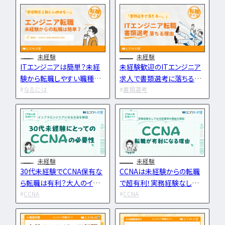
IT企業
キャリアパス
なるには
未経験
女性
プロジェクト管理
勉強・学習
書類選考
経験者
その他エンジニア職種
面接対策
おすすめ
違い
エンジニア資格
864
未経験
未経験
検索
検索結果：
件
民間開発資格
ITエンジニアは簡単？未経
未経験歓迎のITエンジニア
験から転職しやすい職種と
求人で書類選考に落ちる理
民間インフラ資格
企業を難易度を解説
なるには
由6選！書類通過率の嘘と対
書類選考
情報処理技術者試験（国家）
策を解説！
タグから探す
CompTIA
JCSQE
JSTQB
swift
CCST
AI
未経験
未経験
30代未経験でCCNA保有な
CCNAは未経験からの転職
オラクルマスター
ら転職は有利？大人のインフ
で超有利！実務経験なしで
タイミング
Python
ラエンジニア転職術を解説
CCNA
も内定獲得できる最強資格
CCNA
C言語
PHP
J
GCP
Azure
A