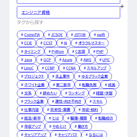
特集一覧
エンジニア資格
タグから探す
CompTIA
JCSQE
JSTQB
swift
CCIE
CCST
AI
オラクルマスター
タイミング
Python
C言語
PHP
Java
GCP
Azure
AWS
LPIC
LinuC
CCNP
CCNA
スキルアップ
プロジェクト
炎上案件
ゆるブラック企業
ホワイト企業
第二新卒
転職失敗
成長
文系
辞めたい
ランキング
経歴・学歴
ブラック企業
適性・向き不向き
スキル
仕事内容
将来性・需要
年収・給料
就活・新卒
とは
職種・種類
転職成功
年収アップ
やめとけ
働き方
キャリアアップ
キャリアパス
なるには